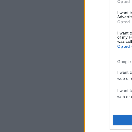
Opted 
I want 
Advertis
Opted 
I want t
of my P
was col
Opted 
Google 
I want t
web or d
I want t
web or d