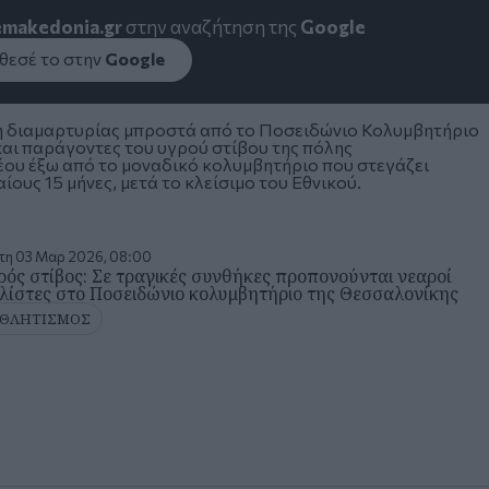
emakedonia.gr
στην αναζήτηση της
Google
εσέ το στην
Google
ση διαμαρτυρίας μπροστά από το Ποσειδώνιο Κολυμβητήριο
και παράγοντες του υγρού στίβου της πόλης
έου έξω από το μοναδικό κολυμβητήριο που στεγάζει
ους 15 μήνες, μετά το κλείσιμο του Εθνικού.
τη 03 Μαρ 2026, 08:00
ρός στίβος: Σε τραγικές συνθήκες προπονούνται νεαροί
λίστες στο Ποσειδώνιο κολυμβητήριο της Θεσσαλονίκης
ΘΛΗΤΙΣΜΟΣ