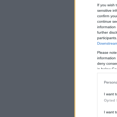
If you wish 
sensitive in
confirm you
continue se
information 
further disc
participants
Downstream 
Please note
information 
deny consent
in below Go
Persona
I want t
Opted 
I want t