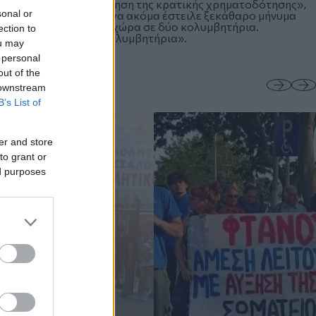
 κολυμβητηρίων με αύξηση της κρατικής χρηματοδότησης»,
sonal or
τών-γυμναστών, ενώ ένα ακόμα έστειλε ξεκάθαρο μήνυμα
00.000 κατοίκων δεν χώρα σε δύο κολυμβητήρια.
ection to
 Κατασκευάστε νέα κολυμβητήρια».
ou may
 personal
out of the
 downstream
B’s List of
er and store
to grant or
ed purposes