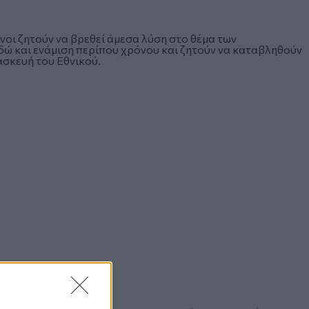
οι ζητούν να βρεθεί άμεσα λύση στο θέμα των
δώ και ενάμιση περίπου χρόνου και ζητούν να καταβληθούν
ασκευή του Εθνικού.