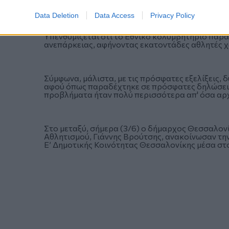
Data Deletion
Data Access
Privacy Policy
Υπενθυμίζεται ότι
το Εθνικό κολυμβητήριο παρα
ανεπάρκειας, αφήνοντας εκατοντάδες αθλητές 
Σύμφωνα, μάλιστα, με τις πρόσφατες εξελίξεις, δ
αφού όπως παραδέχτηκε σε πρόσφατες δηλώσει
προβλήματα ήταν πολύ περισσότερα απ' όσα αρ
Στο μεταξύ, σήμερα (3/6) ο δήμαρχος Θεσσαλον
Αθλητισμού, Γιάννης Βρούτσης, ανακοίνωσαν τη
Ε’ Δημοτικής Κοινότητας Θεσσαλονίκης μέσα στ