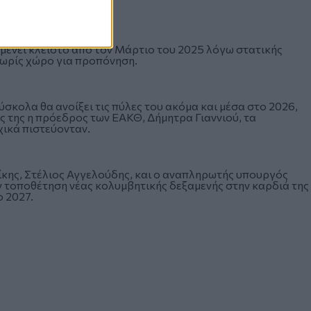
μένει κλειστό από τον Μάρτιο του 2025
λόγω στατικής
χωρίς χώρο για προπόνηση.
ύσκολα θα ανοίξει τις πύλες του ακόμα και μέσα στο 2026,
ς της
η πρόεδρος των ΕΑΚΘ, Δήμητρα Γιαννιού, τα
χικά πιστεύονταν
.
ίκης, Στέλιος Αγγελούδης, και ο αναπληρωτής υπουργός
ν
τοποθέτηση νέας κολυμβητικής δεξαμενής στην καρδιά της
ο 2027
.