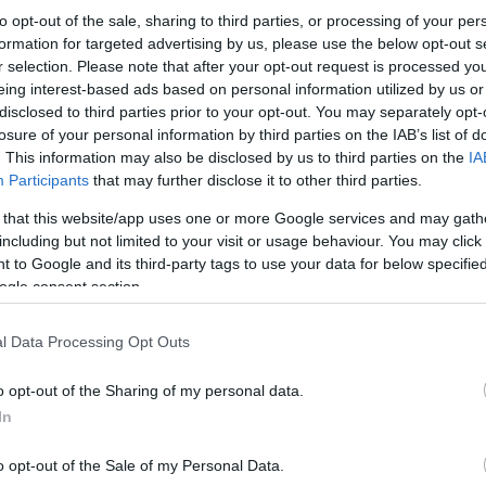
«Φτάνουν οι υποσχέσεις. Άμεση λειτουργία των
to opt-out of the sale, sharing to third parties, or processing of your per
ήταν το πανό που σήκωσε το σωματείο προπονη
προς πάσα κατεύθυνση: «Η Θεσσαλονίκη των 1.0
formation for targeted advertising by us, please use the below opt-out s
Χρηματοδοτήστε τώρα το Εθνικό κολυμβητήριο.
r selection. Please note that after your opt-out request is processed y
eing interest-based ads based on personal information utilized by us or
disclosed to third parties prior to your opt-out. You may separately opt-
losure of your personal information by third parties on the IAB’s list of
. This information may also be disclosed by us to third parties on the
IA
Participants
that may further disclose it to other third parties.
 that this website/app uses one or more Google services and may gath
including but not limited to your visit or usage behaviour. You may click 
 to Google and its third-party tags to use your data for below specifi
ogle consent section.
l Data Processing Opt Outs
o opt-out of the Sharing of my personal data.
In
o opt-out of the Sale of my Personal Data.