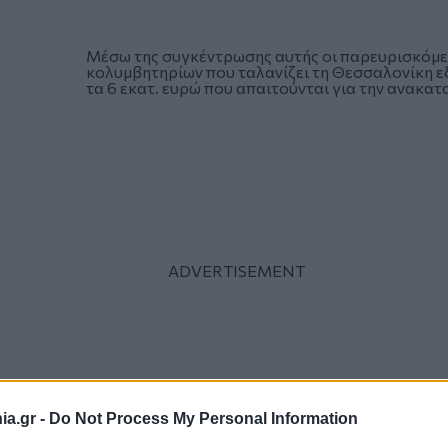
Μέσω της συγκέντρωσης αυτής οι παρευρισκόμεν
κολυμβητηρίων που ταλανίζει τη Θεσσαλονίκη ε
τα 6 εκατ. ευρώ που απαιτούνται για την ανακατ
a.gr -
Do Not Process My Personal Information