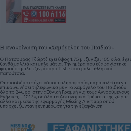
H ανακοίνωση του «Χαμόγελου του Παιδιού»
Ο Πατσούρας Τζώρτζ έχει ύψος 1.75 μ., ζυγίζει 105 κιλά, έχει
ξανθά μαλλιά και μπλε μάτια. Την ημέρα που εξαφανίστηκε
φορούσε μπλε τζιν, άσπρο T-shirt και μπλε αθλητικά
παπούτσια.
Οποιοσδήποτε έχει κάποια πληροφορία, παρακαλείται να
επικοινωνήσει τηλεφωνικά με «Το Χαμόγελο του Παιδιού»
όλο το 24ωρο, στην «Εθνική Γραμμή για τους Αγνοούμενους
Ενήλικες – 1017», σε όλα τα Αστυνομικά Τμήματα της χώρας
αλλά και μέσω της εφαρμογής Missing Alert app οπού
υπάρχει ζωντανή ενημέρωση για την εξαφάνιση.