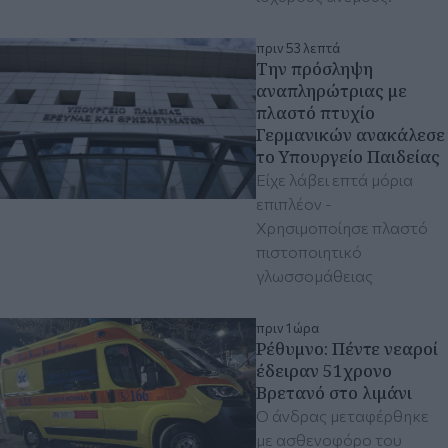
πριν 53 λεπτά
Tην πρόσληψη
αναπληρώτριας με
πλαστό πτυχίο
Γερμανικών ανακάλεσε
το Υπουργείο Παιδείας
Είχε λάβει επτά μόρια
επιπλέον -
Χρησιμοποίησε πλαστό
πιστοποιητικό
γλωσσομάθειας
πριν 1 ώρα
Ρέθυμνο: Πέντε νεαροί
έδειραν 51χρονο
Βρετανό στο λιμάνι
Ο άνδρας μεταφέρθηκε
με ασθενοφόρο του