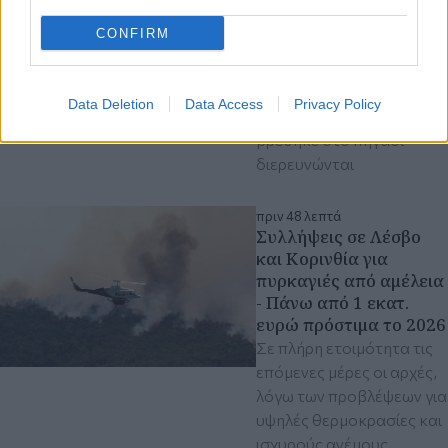
Ηλικιωμένος έπεσε σε
πηγάδι και εντοπίστηκε
CONFIRM
νεκρός
Τα ακριβή αίτια και οι
συνθήκες κάτω από τις
Data Deletion
Data Access
Privacy Policy
οποίες ο ηλικιωμένος
βρέθηκε στο πηγάδι
διερευνώνται
πριν 48 λεπτά
Συλλήψεις σε Λέσβο
και Κορινθία για
πυρκαγιές από αμέλεια
- Πάνω από 1 εκατ.
ευρώ πρόστιμα το 2026
Σε πλήρη ετοιμότητα τις
επόμενες μέρες οι αρχές,
λόγω των προβλέψεων για
υψηλές θερμοκρασίες και
ισχυρούς ανέμους.