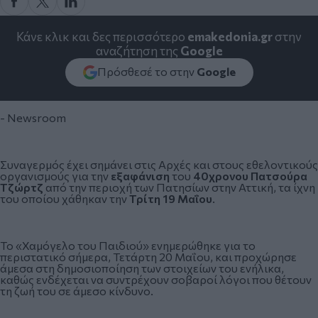
Κάνε κλικ και δες περισσότερο
emakedonia.gr
στην
αναζήτηση της
Google
Πρόσθεσέ το στην
Google
- Newsroom
Συναγερμός έχει σημάνει στις Αρχές και στους εθελοντικούς
οργανισμούς για την
εξαφάνιση
του
40χρονου Πατσούρα
Τζώρτζ
από την περιοχή των Πατησίων στην Αττική, τα ίχνη
του οποίου χάθηκαν την
Τρίτη 19 Μαΐου
.
Το «Χαμόγελο του Παιδιού» ενημερώθηκε για το
περιστατικό σήμερα, Τετάρτη 20 Μαΐου, και προχώρησε
άμεσα στη δημοσιοποίηση των στοιχείων του ενήλικα,
καθώς ενδέχεται να συντρέχουν σοβαροί λόγοι που θέτουν
τη ζωή του σε άμεσο κίνδυνο.