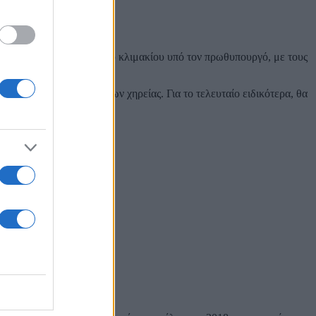
 συνάντηση κυβερνητικού κλιμακίου υπό τον πρωθυπουργό, με τους
αι το θέμα των συντάξεων χηρείας. Για το τελευταίο ειδικότερα, θα