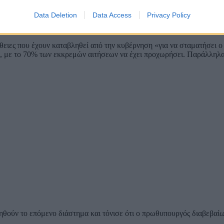
 της ρύθμισης των οφειλών στα ασφαλιστικά ταμεία, με το σύνολο τω
ντηση εκτέθηκε η κατάσταση του ασφαλιστικού συστήματος, από όταν
Data Deletion
Data Access
Privacy Policy
είχαν καταβληθεί και παρέμεναν στα συρτάρια. Σήμερα, τέσσερα χρόνι
η.
πάθειες που έχουν καταβληθεί από την κυβέρνηση «για να σταματήσει 
, με το 70% των εκκρεμών αιτήσεων να έχει προχωρήσει. Παράλληλα 
ετηθούν το επόμενο διάστημα και τόνισε ότι ο πρωθυπουργός διαβεβαί