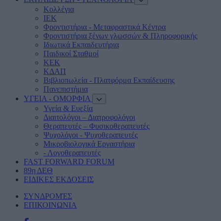
Κολλέγια
ΙΕΚ
Φροντιστήρια - Μεταφραστικά Κέντρα
Φροντιστήρια ξένων γλωσσών & Πληροφορικής
Ιδιωτικά Εκπαιδευτήρια
Παιδικοί Σταθμοί
ΚΕΚ
ΚΔΑΠ
Βιβλιοπωλεία - Πλατφόρμα Εκπαίδευσης
Πανεπιστήμια
ΥΓΕΙΑ - ΟΜΟΡΦΙΑ
Υγεία & Ευεξία
Διαιτολόγοι – Διατροφολόγοι
Θεραπευτές – Φυσικοθεραπευτές
Ψυχολόγοι - Ψυχοθεραπευτές
Μικροβιολογικά Εργαστήρια
- Λογοθεραπευτές
FAST FORWARD FORUM
89η ΔΕΘ
ΕΙΔΙΚΕΣ ΕΚΔΟΣΕΙΣ
ΣΥΝΔΡΟΜΈΣ
ΕΠΙΚΟΙΝΩΝΙΑ