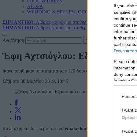
FOOD & DRINK
If you wish 
ΑΓΟΡΑ
WEDDING & SPECIAL OCCASIONS
sensitive in
confirm you
ΣΗΜΑΝΤΙΚΟ:
Αίθριος καιρός με σταθερά 38αρια - Που αναμένοντ
continue se
ΣΗΜΑΝΤΙΚΟ:
Αίθριος καιρός με σταθερά 38αρια - Που αναμένοντ
information 
further disc
Αναζήτηση
participants
Downstream 
Έφη Αχτσιόγλου: Εξαιρετικά επ
Please note
information 
Ικανοποιήθηκαν τα αιτήματα των 120 δόσεων και των συντάξεων χη
deny consent
in below Go
Σάββατο 30 Μαρτίου 2019, 10:45
Persona
I want t
Opted 
Κάνε κλικ και δες περισσότερο
emakedonia.gr
στην αναζήτηση της
I want t