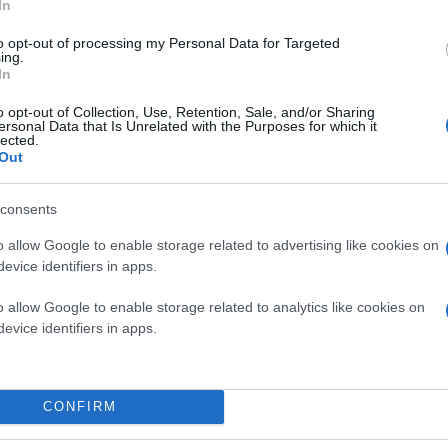
In
to opt-out of processing my Personal Data for Targeted
ing.
In
νωνικής Ασφάλισης και Κοινωνικής Αλληλεγγύης Έφη Αχτσιόγλου, τη
, όπως είπε η ίδια.
o opt-out of Collection, Use, Retention, Sale, and/or Sharing
ersonal Data that Is Unrelated with the Purposes for which it
 διευθέτηση των χρεών στα ασφαλιστικά ταμεία, σε 120 δόσεις καθώς κ
lected.
τί του 50% που ισχύει σήμερα.
Out
consents
o allow Google to enable storage related to advertising like cookies on
evice identifiers in apps.
o allow Google to enable storage related to analytics like cookies on
evice identifiers in apps.
CONFIRM