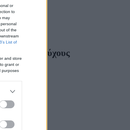
sonal or
ection to
ou may
 personal
out of the
 downstream
B’s List of
ους συνταξιούχους
er and store
to grant or
ed purposes