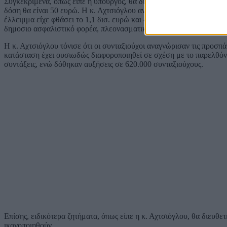
Συγκεκριμένα, όπως είπε η υπουργός, θα διευθετηθεί άμεσα το θέμα
δόση θα είναι 50 ευρώ. Η κ. Αχτσιόγλου ανέφερε ότι κατά τη συνά
έλλειμμα είχε φθάσει το 1,1 δισ. ευρώ και 400.000 συντάξεις δεν 
δημοσιο ασφαλιστικό φορέα, πλεονασματικό για τρία συνεχόμενα έτ
Η κ. Αχτσιόγλου τόνισε ότι οι συνταξιούχοι αναγνώρισαν τις προσ
κατάσταση έχει ουσιωδώς διαφοροποιηθεί σε σχέση με το παρελθόν
συντάξεις, ενώ δόθηκαν αυξήσεις σε 620.000 συνταξιούχους.
Επίσης, ειδικότερα ζητήματα, όπως είπε η κ. Αχτσιόγλου, θα διευθ
ικανοποιηθούν.