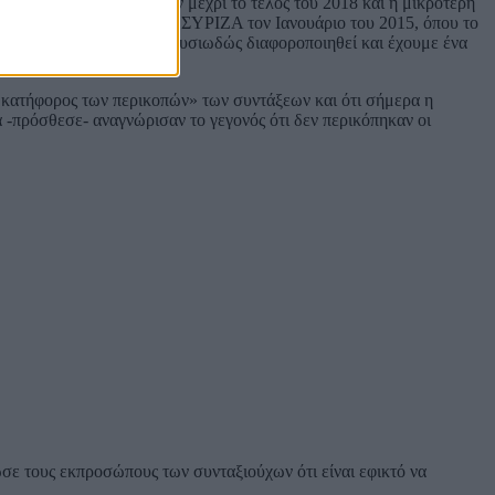
ν οφειλών που εκκρεμούν μέχρι το τέλος του 2018 και η μικρότερη
 ανέλαβε την κυβέρνηση ο ΣΥΡΙΖΑ τον Ιανουάριο του 2015, όπου το
α μετά, η κατάσταση έχει ουσιωδώς διαφοροποιηθεί και έχουμε ένα
ο κατήφορος των περικοπών» των συντάξεων και ότι σήμερα η
-πρόσθεσε- αναγνώρισαν το γεγονός ότι δεν περικόπηκαν οι
ωσε τους εκπροσώπους των συνταξιούχων ότι είναι εφικτό να