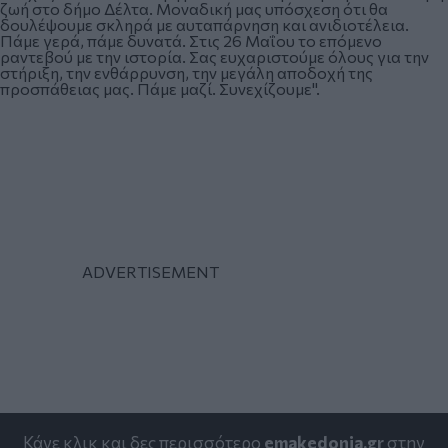
ζωή στο δήμο Δέλτα. Μοναδική μας υπόσχεση ότι θα
δουλέψουμε σκληρά με αυταπάρνηση και ανιδιοτέλεια.
Πάμε γερά, πάμε δυνατά. Στις 26 Μαΐου το επόμενο
ραντεβού με την ιστορία. Σας ευχαριστούμε όλους για την
στήριξη, την ενθάρρυνση, την μεγάλη αποδοχή της
προσπάθειας μας. Πάμε μαζί. Συνεχίζουμε".
Κάνε κλικ και δες περισσότερο
emakedonia.gr
στην