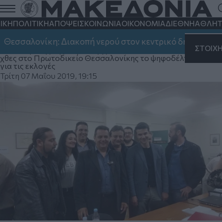
Συνδυασμό με 107 υποψήφιους από τον
Αλέξανδρο Διαμαντόπουλο στο δήμο
ΙΚΗ
ΠΟΛΙΤΙΚΗ
ΑΠΟΨΕΙΣ
ΚΟΙΝΩΝΙΑ
ΟΙΚΟΝΟΜΙΑ
ΔΙΕΘΝΗ
ΑΘΛΗΤ
Δέλτα
σσαλονίκη: Διακοπή νερού στον κεντρικό δήμο, στην Καλ
ΣΤΟΙΧ
O επικεφαλής της παράταξης "Ο ΔΗΜΟΣ ΜΑΣ", κατέθεσε
χθες στο Πρωτοδικείο Θεσσαλονίκης το ψηφοδέλτιο του
για τις εκλογές
Τρίτη 07 Μαΐου 2019, 19:15