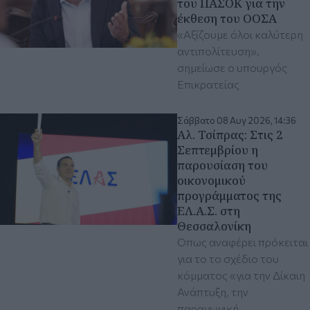
του ΠΑΣΟΚ για την
έκθεση του ΟΟΣΑ
«Αξίζουμε όλοι καλύτερη
αντιπολίτευση»,
σημείωσε ο υπουργός
Επικρατείας
Σάββατο 08 Αυγ 2026, 14:36
Αλ. Τσίπρας: Στις 2
Σεπτεμβρίου η
παρουσίαση του
οικονομικού
προγράμματος της
ΕΛ.Α.Σ. στη
Θεσσαλονίκη
Όπως αναφέρει πρόκειται
για το το σχέδιο του
κόμματος «για την Δίκαιη
Ανάπτυξη, την
παραγωγική