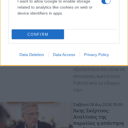
I want to allow Google to enable storage
Κυρ. Βελόπουλος: Να
related to analytics like cookies on web or
αποσυρθούν άμεσα
device identifiers in apps.
από τη Σαουδική
Αραβία οι ελληνικοί
Patriot
«Όταν μία χώρα
CONFIRM
υπογράφει στρατιωτική
συμφωνία με τον εχθρό
Data Deletion
Data Access
Privacy Policy
σου, η μόνη σου κίνηση
για να σώσεις την
αξιοπρέπειά σου είναι να
αποσύρεις άμεσα τους
Patriot από το έδαφος
της»
Σάββατο 08 Αυγ 2026, 15:50
Άκης Σκέρτσος:
Aναλύσεις της
παραλίας η απάντηση