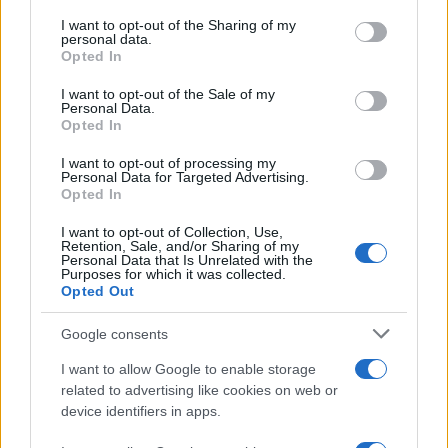
services and may gather and store information including but
not limited to your visit or usage behaviour. You may click to
I want to opt-out of the Sharing of my
personal data.
grant or deny consent to Google and its third-party tags to
Opted In
Διαβάστε περισσότερα
use your data for below specified purposes in below Google
consent section.
I want to opt-out of the Sale of my
Personal Data.
Σάββατο 08 Αυγ 2026, 21:00
Opted In
Μ. Χαρακόπουλος για
απάντηση Υφ.
I want to opt-out of processing my
Personal Data for Targeted Advertising.
Αγροτικής Ανάπτυξης:
Opted In
Να αλλάξει το θεσμικό
πλαίσιο αποζημιώσεων
I want to opt-out of Collection, Use,
για βιολογικά προϊόντα
Retention, Sale, and/or Sharing of my
Personal Data that Is Unrelated with the
Ως βουλευτής του νομού,
Purposes for which it was collected.
Opted Out
θα συνεχίσω να
διεκδικώ την άμεση
Google consents
στήριξη των παραγωγών
μας, τονίζει
I want to allow Google to enable storage
Αγρότες - Κτηνοτρόφοι
related to advertising like cookies on web or
device identifiers in apps.
Σάββατο 08 Αυγ 2026, 18:25