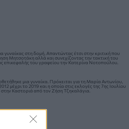
 γυναίκας στη δομή. Απαντώντας έτσι στην κριτική που
ρνηση Μητσοτάκη αλλά και συνεχίζοντας την τακτική του
 ως επικεφαλής του γραφείου την Κατερίνα Νοτοπούλου.
οθετήθηκε μια γυναίκα. Πρόκειται για τη Μαρία Αντωνίου,
12 μέχρι το 2019 και η οποία στις εκλογές της 7ης Ιουλίου
α στην Καστοριά από τον Ζήση Τζηκαλάγια.