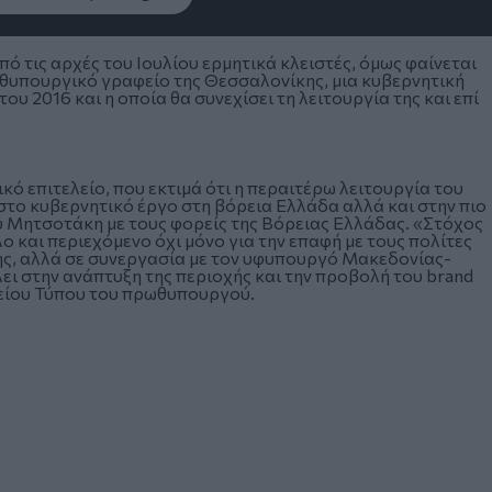
πό τις αρχές του Ιουλίου ερμητικά κλειστές, όμως φαίνεται
ωθυπουργικό γραφείο της Θεσσαλονίκης, μια κυβερνητική
υ 2016 και η οποία θα συνεχίσει τη λειτουργία της και επί
ό επιτελείο, που εκτιμά ότι η περαιτέρω λειτουργία του
στο κυβερνητικό έργο στη βόρεια Ελλάδα αλλά και στην πιο
 Μητσοτάκη με τους φορείς της Βόρειας Ελλάδας. «Στόχος
ο και περιεχόμενο όχι μόνο για την επαφή με τους πολίτες
ης, αλλά σε συνεργασία με τον υφυπουργό Μακεδονίας-
ει στην ανάπτυξη της περιοχής και την προβολή του brand
φείου Τύπου του πρωθυπουργού.