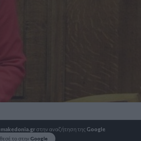
emakedonia.gr
στην αναζήτηση της
Google
εσέ το στην
Google