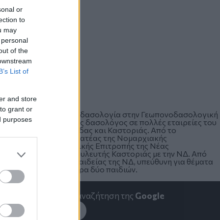
sonal or
ection to
ou may
 personal
out of the
 downstream
B’s List of
er and store
to grant or
ν Καστοριά. Σπούδασε δασολογία στην Γεωπονοδασολογική
ed purposes
ονίκης. Εργάστηκε ως δασολόγος σε πολλές εταιρείες του
υθύνσεις Δασών Φθιώτιδας και Καστοριάς. Από το
διετέλεσε Γενική Γραμματέας της Νομαρχιακής
ρετό μέλος της Κεντρικής Επιτροπής της Νέας
ύνιο 2019 διετέλεσε βουλευτής Καστοριάς με την ΝΔ. Από
πληρωτής Τομεάρχης Παιδείας της ΝΔ, υπεύθυνη για θέματα
ι παντρεμένη και μητέρα δύο παιδιών.
emakedonia.gr
στην αναζήτηση της
Google
εσέ το στην
Google