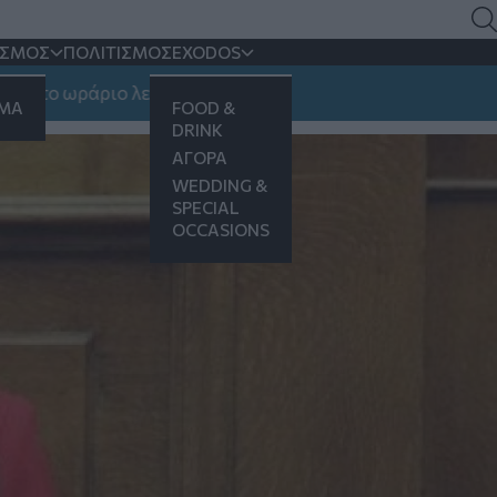
ραφείο στη Θεσσαλονίκη
ΙΣΜΟΣ
ΠΟΛΙΤΙΣΜΟΣ
EXODOS
ωράριο λειτουργίας
ΗΜΑ
FOOD &
DRINK
ΑΓΟΡΑ
WEDDING &
SPECIAL
OCCASIONS