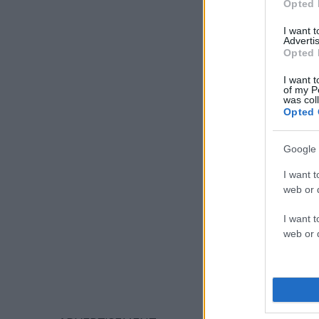
Opted 
I want 
Advertis
Opted 
I want t
of my P
was col
Opted 
Google 
I want t
web or d
I want t
web or d