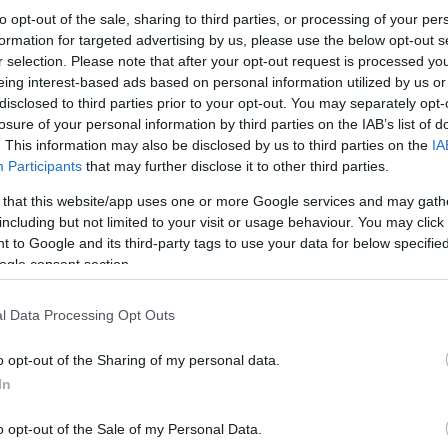
to opt-out of the sale, sharing to third parties, or processing of your per
formation for targeted advertising by us, please use the below opt-out s
r selection. Please note that after your opt-out request is processed y
eing interest-based ads based on personal information utilized by us or
disclosed to third parties prior to your opt-out. You may separately opt-
losure of your personal information by third parties on the IAB’s list of
. This information may also be disclosed by us to third parties on the
IA
Participants
that may further disclose it to other third parties.
 that this website/app uses one or more Google services and may gath
including but not limited to your visit or usage behaviour. You may click 
Η Μαρία Αντωνίου γεννήθηκε και μεγάλωσε στη
 to Google and its third-party tags to use your data for below specifi
Σχολή του Αριστοτελείου Πανεπιστημίου Θεσσαλ
ιδιωτικού τομέα αλλά και στο Δημόσιο στις Διε
ogle consent section.
Φεβρουάριο του 2005 έως τον Ιούνιο του 2009 
Αυτοδιοίκησης Καστοριάς. Το 2007 εκλέχθηκε αι
Δημοκρατίας. Από τον Μάιο του 2012 έως τον Ιο
l Data Processing Opt Outs
τον Ιανουάριο 2016 μέχρι Ιούνιο 2019 ήταν ανα
έρευνας και καινοτομίας. Η Μαρία Αντωνίου είνα
o opt-out of the Sharing of my personal data.
In
Κάνε κλικ και δες περισσότερο
Πρόσθ
o opt-out of the Sale of my Personal Data.