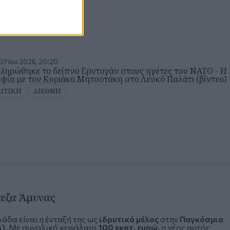
07 Ιου 2026, 20:20
ληρώθηκε το δείπνο Ερντογάν στους ηγέτες του ΝΑΤΟ - Η
αψία με τον Κυριάκο Μητσοτάκη στο Λευκό Παλάτι (βίντεο)
ΙΤΙΚΗ
ΔΙΕΘΝΗ
εζα Άμυνας
λάδα είναι η ένταξή της ως
ιδρυτικό μέλος
στην
Παγκόσμια
B)
. Με συνολικό κεφάλαιο
100 εκατ. ευρώ
, ο νέος αυτός