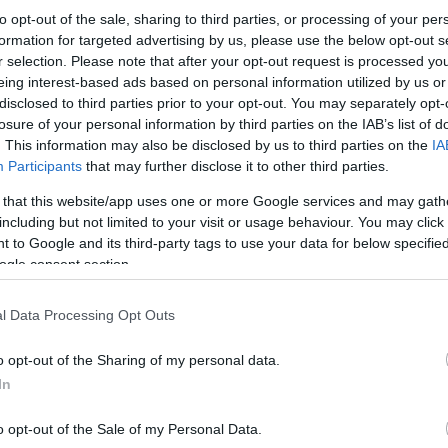
to opt-out of the sale, sharing to third parties, or processing of your per
formation for targeted advertising by us, please use the below opt-out s
r selection. Please note that after your opt-out request is processed y
eing interest-based ads based on personal information utilized by us or
disclosed to third parties prior to your opt-out. You may separately opt-
losure of your personal information by third parties on the IAB’s list of
Κυβερνητικά στελέχη υπογραμμίζουν πως η άρση
μια σύνθετη νομική διαδικασία που απαιτεί το 
. This information may also be disclosed by us to third parties on the
IA
πως μια ισχυρότερη αμυντικά Ευρώπη δεν λειτου
Participants
that may further disclose it to other third parties.
ένας αξιόπιστος εταίρος που ενισχύει συνολικά 
 that this website/app uses one or more Google services and may gath
including but not limited to your visit or usage behaviour. You may click 
 to Google and its third-party tags to use your data for below specifi
Τρ
Ν
ogle consent section.
τ
l Data Processing Opt Outs
o opt-out of the Sharing of my personal data.
In
o opt-out of the Sale of my Personal Data.