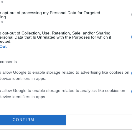
In
to opt-out of processing my Personal Data for Targeted
ing.
Ελληνική πρωτιά στις αμυντικές δαπ
In
o opt-out of Collection, Use, Retention, Sale, and/or Sharing
Ο πρωθυπουργός
Κυριάκος Μητσοτάκης
προσέρ
ersonal Data that Is Unrelated with the Purposes for which it
Ελλάδας στις δεσμεύσεις της. Παρά τις προκλήσ
lected.
μελών που έχουν επιτύχει τους στόχους της
Συνό
Out
εκτιμώνται στο
3,6% του ΑΕΠ
για το 2026. Το
δω
Δυνάμεων
, ύψους
25 δισ. ευρώ
, αποτελεί το εχέ
ισχύος.
consents
o allow Google to enable storage related to advertising like cookies on
evice identifiers in apps.
o allow Google to enable storage related to analytics like cookies on
evice identifiers in apps.
CONFIRM