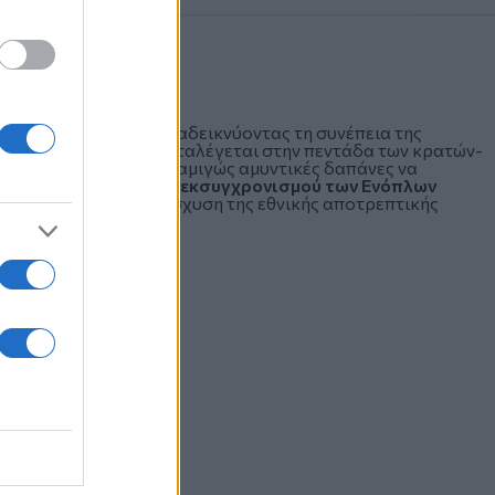
άνες
χεται στη Σύνοδο αναδεικνύοντας τη συνέπεια της
εις, η χώρα μας συγκαταλέγεται στην πεντάδα των κρατών-
δου της Χάγης
, με τις αμιγώς αμυντικές δαπάνες να
δεκαετές πρόγραμμα εκσυγχρονισμού των Ενόπλων
γγυο για τη συνεχή ενίσχυση της εθνικής αποτρεπτικής