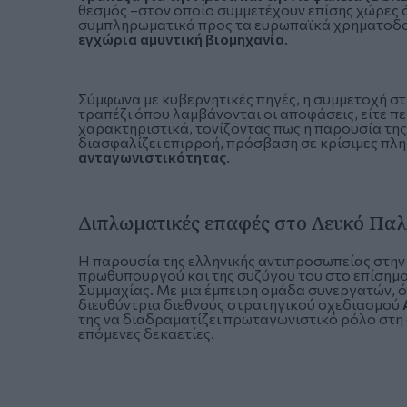
θεσμός –στον οποίο συμμετέχουν επίσης χώρες ό
συμπληρωματικά προς τα ευρωπαϊκά χρηματοδοτ
εγχώρια αμυντική βιομηχανία
.
Σύμφωνα με κυβερνητικές πηγές, η συμμετοχή σ
τραπέζι όπου λαμβάνονται οι αποφάσεις, είτε π
χαρακτηριστικά, τονίζοντας πως η παρουσία της
διασφαλίζει επιρροή, πρόσβαση σε κρίσιμες πλη
ανταγωνιστικότητας
.
Διπλωματικές επαφές στο Λευκό Παλ
Η παρουσία της ελληνικής αντιπροσωπείας στην
πρωθυπουργού και της συζύγου του στο επίσημο
Συμμαχίας. Με μια έμπειρη ομάδα συνεργατών,
διευθύντρια διεθνούς στρατηγικού σχεδιασμού
της να διαδραματίζει πρωταγωνιστικό ρόλο στη
επόμενες δεκαετίες.