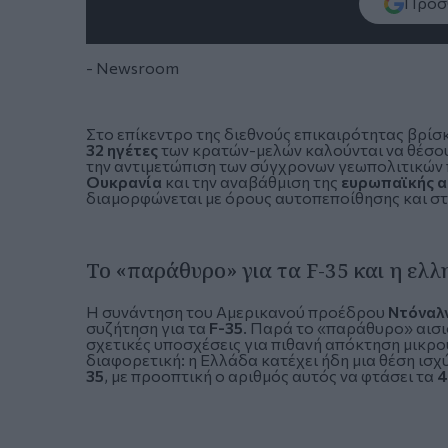
Πρόσθ
- Newsroom
Στο επίκεντρο της διεθνούς επικαιρότητας βρίσ
32 ηγέτες
των κρατών-μελών καλούνται να θέσουν
την αντιμετώπιση των σύγχρονων γεωπολιτικών 
Ουκρανία
και την αναβάθμιση της
ευρωπαϊκής α
διαμορφώνεται με όρους αυτοπεποίθησης και στ
Το «παράθυρο» για τα F-35 και η ελλ
Η συνάντηση του Αμερικανού προέδρου
Ντόναλ
συζήτηση για τα
F-35
. Παρά το «παράθυρο» αισιο
σχετικές υποσχέσεις για πιθανή απόκτηση μικρ
διαφορετική: η Ελλάδα κατέχει ήδη μια θέση ισ
35
, με προοπτική ο αριθμός αυτός να φτάσει τα
4