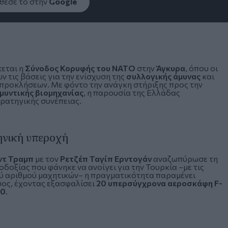
εσέ το στην
Google
κεται η
Σύνοδος Κορυφής του
ΝΑΤΟ
στην
Άγκυρα
, όπου οι
 τις βάσεις για την ενίσχυση της
συλλογικής άμυνας
και
προκλήσεων. Με φόντο την ανάγκη στήριξης προς την
μυντικής βιομηχανίας
, η παρουσία της Ελλάδας
ρατηγικής συνέπειας.
ηνική υπεροχή
ντ Τραμπ
με τον
Ρετζέπ Ταγίπ Ερντογάν
αναζωπύρωσε τη
δοξίας που φάνηκε να ανοίγει για την Τουρκία –με τις
ού αριθμού μαχητικών– η πραγματικότητα παραμένει
χύος, έχοντας εξασφαλίσει
20 υπερσύγχρονα αεροσκάφη F-
0
.