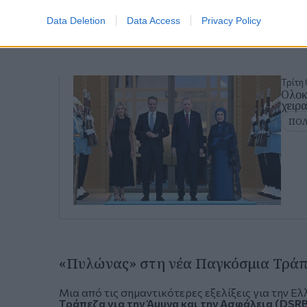
Data Deletion
Data Access
Privacy Policy
Τρίτη 
Ολοκ
χειρ
ΠΟΛ
«Πυλώνας» στη νέα Παγκόσμια Τράπ
Μια από τις σημαντικότερες εξελίξεις για την Ελ
Τράπεζα για την Άμυνα και την Ασφάλεια (DSR