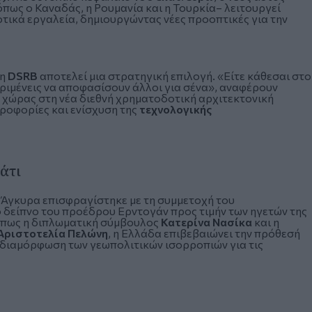
πως ο Καναδάς, η Ρουμανία και η Τουρκία– λειτουργεί
ικά εργαλεία, δημιουργώντας νέες προοπτικές για την
τη
DSRB
αποτελεί μια στρατηγική επιλογή. «Είτε κάθεσαι στο
εριμένεις να αποφασίσουν άλλοι για σένα», αναφέρουν
 χώρας στη νέα διεθνή χρηματοδοτική αρχιτεκτονική
ροφορίες και ενίσχυση της
τεχνολογικής
άτι
 Άγκυρα επισφραγίστηκε με τη συμμετοχή του
 δείπνο του προέδρου Ερντογάν προς τιμήν των ηγετών της
 όπως η διπλωματική σύμβουλος
Κατερίνα Νασίκα
και η
Αριστοτελία Πελώνη
, η Ελλάδα επιβεβαιώνει την πρόθεσή
 διαμόρφωση των γεωπολιτικών ισορροπιών για τις