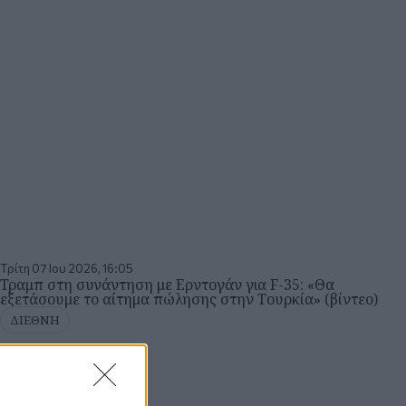
Τρίτη 07 Ιου 2026, 16:05
Τραμπ στη συνάντηση με Ερντογάν για F-35: «Θα
εξετάσουμε το αίτημα πώλησης στην Τουρκία» (βίντεο)
ΔΙΕΘΝΗ