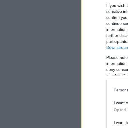
If you wish 
sensitive in
confirm you
continue se
information 
further disc
participants
Downstream 
Please note
information 
deny consent
in below Go
Persona
I want t
Opted 
I want t