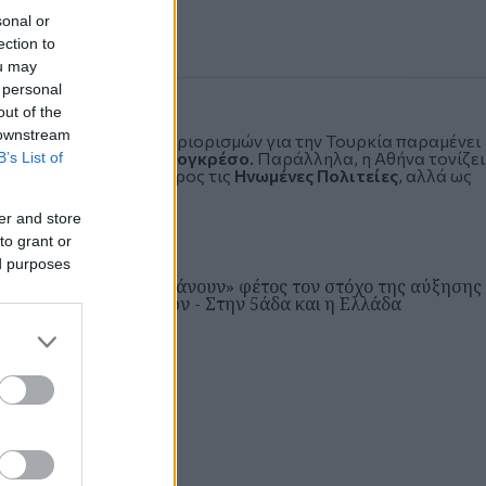
sonal or
ection to
ou may
 personal
out of the
 downstream
 των αμερικανικών περιορισμών για την Τουρκία παραμένει
«πράσινο φως» από το
Κογκρέσο
. Παράλληλα, η Αθήνα τονίζει
B’s List of
ργεί ανταγωνιστικά προς τις
Ηνωμένες Πολιτείες
, αλλά ως
το
ΝΑΤΟ
.
er and store
to grant or
ed purposes
ίτη 07 Ιου 2026, 20:50
ΑΤΟ: Πέντε χώρες «πιάνουν» φέτος τον στόχο της αύξησης
ων αμυντικών δαπανών - Στην 5άδα και η Ελλάδα
ΔΙΕΘΝΗ