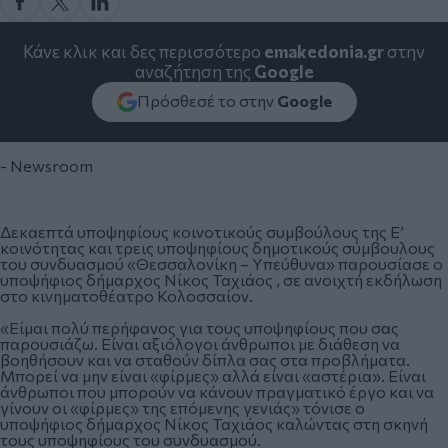
Κάνε κλικ και δες περισσότερο
emakedonia.gr
στην
αναζήτηση της
Google
Πρόσθεσέ το στην
Google
- Newsroom
Δεκαεπτά υποψηφίους κοινοτικούς συμβούλους της Ε’
κοινότητας και τρεις υποψηφίους δημοτικούς σύμβουλους
του συνδυασμού «Θεσσαλονίκη – Υπεύθυνα» παρουσίασε ο
υποψήφιος δήμαρχος Νίκος Ταχιάος , σε ανοιχτή εκδήλωση
στο κινηματοθέατρο Κολοσσαίον.
«Είμαι πολύ περήφανος για τους υποψηφίους που σας
παρουσιάζω. Είναι αξιόλογοι άνθρωποι με διάθεση να
βοηθήσουν και να σταθούν δίπλα σας στα προβλήματα.
Μπορεί να μην είναι «φίρμες» αλλά είναι «αστέρια». Είναι
άνθρωποι που μπορούν να κάνουν πραγματικό έργο και να
γίνουν οι «φίρμες» της επόμενης γενιάς» τόνισε ο
υποψήφιος δήμαρχος Νίκος Ταχιάος καλώντας στη σκηνή
τους υποψηφίους του συνδυασμού.