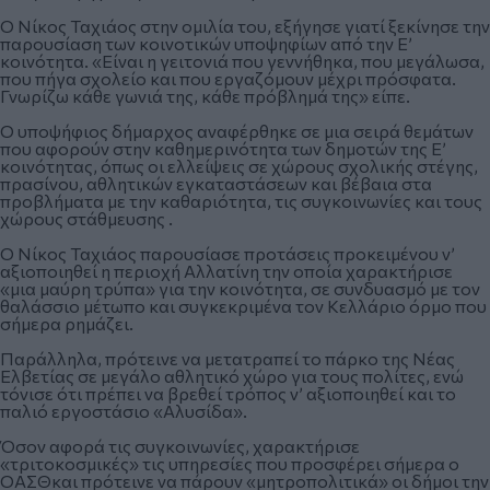
Ο Νίκος Ταχιάος στην ομιλία του, εξήγησε γιατί ξεκίνησε την
παρουσίαση των κοινοτικών υποψηφίων από την Ε’
κοινότητα. «Είναι η γειτονιά που γεννήθηκα, που μεγάλωσα,
που πήγα σχολείο και που εργαζόμουν μέχρι πρόσφατα.
Γνωρίζω κάθε γωνιά της, κάθε πρόβλημά της» είπε.
Ο υποψήφιος δήμαρχος αναφέρθηκε σε μια σειρά θεμάτων
που αφορούν στην καθημερινότητα των δημοτών της Ε’
κοινότητας, όπως οι ελλείψεις σε χώρους σχολικής στέγης,
πρασίνου, αθλητικών εγκαταστάσεων και βέβαια στα
προβλήματα με την καθαριότητα, τις συγκοινωνίες και τους
χώρους στάθμευσης .
Ο Νίκος Ταχιάος παρουσίασε προτάσεις προκειμένου ν’
αξιοποιηθεί η περιοχή Αλλατίνη την οποία χαρακτήρισε
«μια μαύρη τρύπα» για την κοινότητα, σε συνδυασμό με τον
θαλάσσιο μέτωπο και συγκεκριμένα τον Κελλάριο όρμο που
σήμερα ρημάζει.
Παράλληλα, πρότεινε να μετατραπεί το πάρκο της Νέας
Ελβετίας σε μεγάλο αθλητικό χώρο για τους πολίτες, ενώ
τόνισε ότι πρέπει να βρεθεί τρόπος ν’ αξιοποιηθεί και το
παλιό εργοστάσιο «Αλυσίδα».
Όσον αφορά τις συγκοινωνίες, χαρακτήρισε
«τριτοκοσμικές» τις υπηρεσίες που προσφέρει σήμερα ο
ΟΑΣΘκαι πρότεινε να πάρουν «μητροπολιτικά» οι δήμοι την