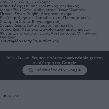
Λαγιώτη Ιουλία, ψυχολόγος
Μαυρικάκης Σπύρος, Πολιτικός Μηχανικός
Μεραλίδου Ελένη, Καθηγήτρια Ξένων Γλωσσών
Πέννου Σόνια, Βοηθός βρεφονηπιοκόμος
Ρετζέπης Χρήστος, Εκπαιδευτικός Πληροφορικής
Σαφαρίκα Σοφία, Επιχειρηματίας
Στάμου Δώρα, Συνταξιούχος Τραπεζικός
Τόσκα Ζωή, Χειρίστρια ανυψωτικών μηχανημάτων
Φαναριώτης Κωνσταντίνος, Αρχιτέκτονας Μηχανικός
Designer
Χρυσαφίδου Μάρθα, Αισθητικός
Κάνε κλικ και δες περισσότερο
emakedonia.gr
στην
αναζήτηση της
Google
Πρόσθεσέ το στην
Google
ΠΟΛΙΤΙΚΗ