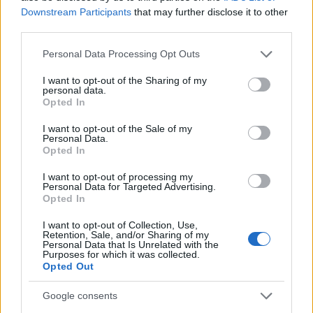
Downstream Participants
that may further disclose it to other
third parties.
Please note that this website/app uses one or more Google
Personal Data Processing Opt Outs
services and may gather and store information including but
not limited to your visit or usage behaviour. You may click to
I want to opt-out of the Sharing of my
personal data.
grant or deny consent to Google and its third-party tags to
Opted In
use your data for below specified purposes in below Google
consent section.
I want to opt-out of the Sale of my
Personal Data.
Opted In
I want to opt-out of processing my
Personal Data for Targeted Advertising.
Opted In
I want to opt-out of Collection, Use,
Retention, Sale, and/or Sharing of my
Personal Data that Is Unrelated with the
Purposes for which it was collected.
Opted Out
Google consents