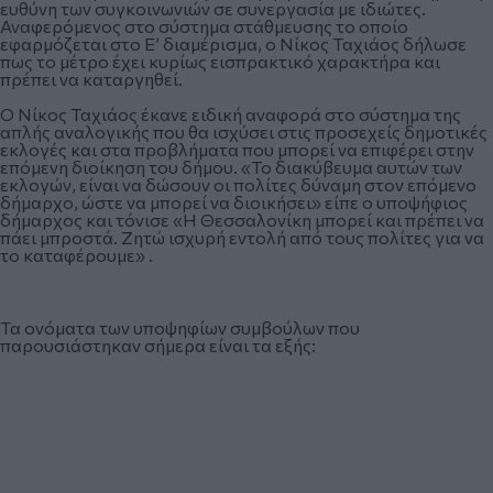
ευθύνη των συγκοινωνιών σε συνεργασία με ιδιώτες.
Αναφερόμενος στο σύστημα στάθμευσης το οποίο
εφαρμόζεται στο Ε’ διαμέρισμα, ο Νίκος Ταχιάος δήλωσε
πως το μέτρο έχει κυρίως εισπρακτικό χαρακτήρα και
πρέπει να καταργηθεί.
Ο Νίκος Ταχιάος έκανε ειδική αναφορά στο σύστημα της
απλής αναλογικής που θα ισχύσει στις προσεχείς δημοτικές
εκλογές και στα προβλήματα που μπορεί να επιφέρει στην
επόμενη διοίκηση του δήμου. «Το διακύβευμα αυτών των
εκλογών, είναι να δώσουν οι πολίτες δύναμη στον επόμενο
δήμαρχο, ώστε να μπορεί να διοικήσει» είπε ο υποψήφιος
δήμαρχος και τόνισε «Η Θεσσαλονίκη μπορεί και πρέπει να
πάει μπροστά. Ζητώ ισχυρή εντολή από τους πολίτες για να
το καταφέρουμε» .
Τα ονόματα των υποψηφίων συμβούλων που
παρουσιάστηκαν σήμερα είναι τα εξής: