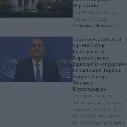
Μητσοτάκη
Στις 11:00 το πρωί στο
Μέγαρο Μαξίμου
Κυριάκος Μητσοτάκης
Τετάρτη 05 Αυγ 2026, 20:24
Φρ. Μπελέρης:
Ερώτηση στην
Κομισιόν για τη
δημιουργία «σύγχρονου
Ευρωπαϊκού Ταμείου
Αντιμετώπισης
Φυσικών
Καταστροφών»
Επισημαίνει πως οι
καταστροφικές δασικές
πυρκαγιές που έπληξαν
την Ελλάδα, την Κύπρο,
τη Γαλλία και την Ισπανία