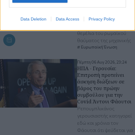
τη θρυλική Γέφυρα του
Κωνσταντίνου A'
Η σοβαρή ξηρασία στην
Data Deletion
Data Access
Privacy Policy
Ευρώπη αποκάλυψε τα
θεμέλια του ρωμαϊκού
θαύματος της μηχανικής
Ευρωπαϊκή Ένωση
Πέμπτη 06 Αυγ 2026, 23:24
ΗΠΑ - Γερουσία:
Επιτροπή προτείνει
άσκηση διώξεων σε
βάρος του πρώην
συμβούλου για την
Covid Άντονι Φάουτσι
Ρεπουμπλικάνος
γερουσιαστής κατηγορεί
εδώ και χρόνια τον
Φάουτσι ότι ψεύδεται για