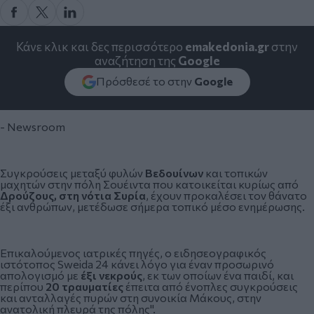
Κάνε κλικ και δες περισσότερο
emakedonia.gr
στην
αναζήτηση της
Google
Πρόσθεσέ το στην
Google
- Newsroom
Συγκρούσεις μεταξύ φυλών
Βεδουίνων
και τοπικών
μαχητών στην πόλη Σουέιντα που κατοικείται κυρίως από
Δρούζους, στη νότια Συρία
, έχουν προκαλέσει τον θάνατο
έξι ανθρώπων, μετέδωσε σήμερα τοπικό μέσο ενημέρωσης.
Επικαλούμενος ιατρικές πηγές, ο ειδησεογραφικός
ιστότοπος Sweida 24 κάνει λόγο για έναν προσωρινό
απολογισμό με
έξι νεκρούς
, εκ των οποίων ένα παιδί, και
περίπου
20 τραυματίες
έπειτα από ένοπλες συγκρούσεις
και ανταλλαγές πυρών στη συνοικία Μάκους, στην
ανατολική πλευρά της πόλης".