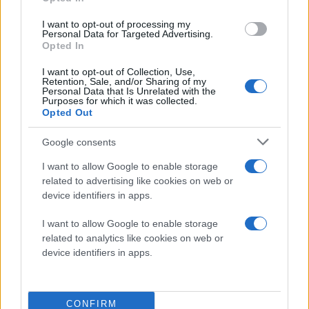
I want to opt-out of processing my
Personal Data for Targeted Advertising.
Διαβάστε περισσότερα
Opted In
Πέμπτη 06 Αυγ 2026, 23:48
I want to opt-out of Collection, Use,
Retention, Sale, and/or Sharing of my
Ρωσία: Η Γαλλία
Personal Data that Is Unrelated with the
απέλασε Ρωσίδα
Purposes for which it was collected.
Opted Out
δημοσιογράφο ως
«πράκτορα επιρροής»
Google consents
Το ρωσικό υπουργείο
Εξωτερικών χαρακτήρισε
I want to allow Google to enable storage
σήμερα απαράδεκτη την
related to advertising like cookies on web or
απόφαση
device identifiers in apps.
Γαλλία
Ρωσία
I want to allow Google to enable storage
related to analytics like cookies on web or
Πέμπτη 06 Αυγ 2026, 23:36
device identifiers in apps.
Αποκάλυψη στον
Δούναβη: Η
υποχώρηση των
υδάτων έφερε στο φως
CONFIRM