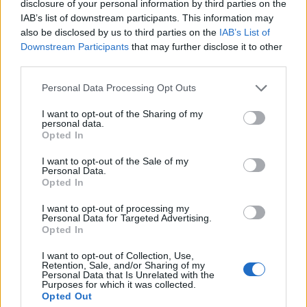
disclosure of your personal information by third parties on the
Έχουμε μια κυβέρνηση που όχι μόνο είναι βουτηγμένη σε
IAB’s list of downstream participants. This information may
σκάνδαλα, σε διαφθορά, μακριά από την εξυπηρέτηση των
also be disclosed by us to third parties on the
IAB’s List of
συμφερόντων των πολιτών και την αντιμετώπιση της
ακρίβειας και άλλων προβλημάτων, αλλά και κουκουλώνει
Downstream Participants
that may further disclose it to other
και συγκαλύπτει όλα τα σκάνδαλα, τα οποία έχει διαπράξει.
third parties.
Γι’ αυτό λοιπόν είναι αναγκαία η πολιτική αλλαγή: Γιατί δεν
υπάρχει άλλη ανοχή στην πολιτική της Νέας Δημοκρατίας
Please note that this website/app uses one or more Google
Personal Data Processing Opt Outs
και στα σκάνδαλα της Νέας Δημοκρατίας, αλλά και στην
services and may gather and store information including but
προσβολή του Συντάγματος και στην απόδοση της
Δικαιοσύνης. Γι’ αυτό λοιπόν χρειάζεται πολιτική αλλαγή.
not limited to your visit or usage behaviour. You may click to
I want to opt-out of the Sharing of my
Εκτιμούμε και θεωρούμε ότι οι συγκλίσεις, συναινέσεις,
personal data.
grant or deny consent to Google and its third-party tags to
συνδιαμορφώσεις, μπορούν να οδηγήσουν σε ένα ισχυρό
Opted In
use your data for below specified purposes in below Google
πολιτικό πόλο με προοδευτικό πρόγραμμα.
consent section.
I want to opt-out of the Sale of my
Personal Data.
Κάνε κλικ και δες περισσότερο
emakedonia.gr
στην
Opted In
αναζήτηση της
Google
I want to opt-out of processing my
Πρόσθεσέ το στην
Google
Personal Data for Targeted Advertising.
Opted In
I want to opt-out of Collection, Use,
Retention, Sale, and/or Sharing of my
Personal Data that Is Unrelated with the
Purposes for which it was collected.
ΠΟΛΙΤΙΚΗ
ΣΥΡΙΖΑ - Προοδευτική Συμμαχία
ΟΠΕΚΕΠΕ
Opted Out