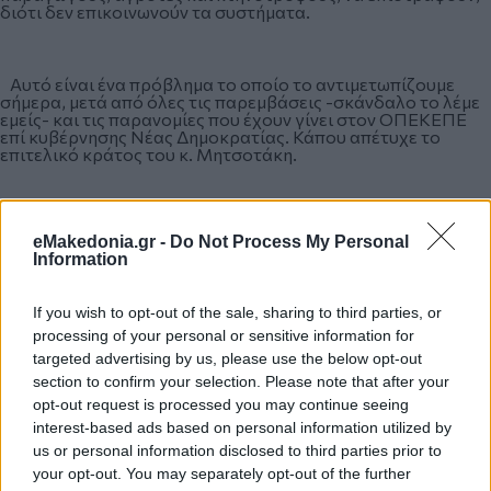
διότι δεν επικοινωνούν τα συστήματα.
Αυτό είναι ένα πρόβλημα το οποίο το αντιμετωπίζουμε
σήμερα, μετά από όλες τις παρεμβάσεις -σκάνδαλο το λέμε
εμείς- και τις παρανομίες που έχουν γίνει στον ΟΠΕΚΕΠΕ
επί κυβέρνησης Νέας Δημοκρατίας. Κάπου απέτυχε το
επιτελικό κράτος του κ. Μητσοτάκη.
Έχει έρθει δικογραφία που κατηγορούνται βουλευτές και
eMakedonia.gr -
Do Not Process My Personal
υπουργοί. Αυτό είναι το ουσιαστικό. Όχι αν συμπαθώ την
Information
εισαγγελέα ή αν είναι ξανθιά ή αν είναι μελαχρινή. Έχουμε
συμβάλλει στην ανάδειξη των σκανδάλων της ΝΔ. Δεν είναι
απαράδεκτη η επίθεση που κάνει ο υπουργός Άδωνις
If you wish to opt-out of the sale, sharing to third parties, or
Γεωργιάδης στην Ευρωπαία Εισαγγελέα και είναι
απαράδεκτη η δική μας φρασεολογία, που αναδεικνύουμε
processing of your personal or sensitive information for
τις παρανομίες της κυβέρνησης;
targeted advertising by us, please use the below opt-out
section to confirm your selection. Please note that after your
opt-out request is processed you may continue seeing
Για την αναγκαιότητα συμπόρευσης του προοδευτικού
interest-based ads based on personal information utilized by
χώρου
us or personal information disclosed to third parties prior to
your opt-out. You may separately opt-out of the further