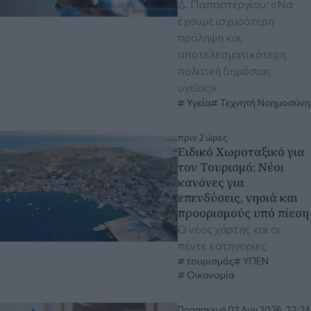
Δ. Παπαστεργίου: «Να
έχουμε ισχυρότερη
πρόληψη και
αποτελεσματικότερη
πολιτική δημόσιας
υγείας»
Υγεία
Τεχνητή Νοημοσύνη
πριν 2 ώρες
Ειδικό Χωροταξικό για
τον Τουρισμό: Νέοι
κανόνες για
επενδύσεις, νησιά και
προορισμούς υπό πίεση
Ο νέος χάρτης και οι
πέντε κατηγορίες
τουρισμός
ΥΠΕΝ
Οικονομία
Παρασκευή 07 Αυγ 2026, 22:24