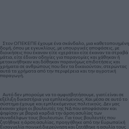
Στον ΟΠΕΚΕΠΕ έχουμε ένα σκάνδαλο, μια καθετοποιημένη
δομή, όπου με εγκυκλίους, με υπουργικές αποφάσεις, με
διοικήσεις που έκαναν είτε «χεράτα» είτε έκαναν τα στραβά
μάτια, είτε έδιναν οδηγίες για παρανομίες και χάθηκαν ή
μετακινήθηκαν και δόθηκαν παρανόμως επιδοτήσεις και
χρήματα σε ανθρώπους που δεν τα δικαιούνταν, στερώντας
αυτά τα χρήματα από την περιφέρεια και την αγροτική
παραγωγή.
Αυτό δεν μπορούμε να το αμφισβητήσουμε, γιατί είναι σε
εξέλιξη δικαστήρια για εμπλεκόμενους. Και μέσα σε αυτό το
σύστημα έχουμε και εμπλεκόμενους πολιτικούς. Δεν μας
έκαναν χάρη οι βουλευτές της ΝΔ που αποφάσισαν και
ψηφίσαν με βαριά καρδιά την άρση ασυλίας των
συναδέλφων τους βουλευτών. Για τους βουλευτές που
ζητήθηκε η άρση ασυλίας, προηγήθηκε από την Ευρωπαϊκή
Εισαγγελία ποινική διερεύνηση και ζητήθηκε η ασυλία τους