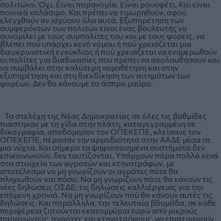
πολιτών». Όχι. Είναι παρανομία. Είναι ρουσφέτι. Και είναι
ποινικά κολάσιμο. Και πρέπει να τιμωρηθούν, αφού
ελεγχθούν αν ισχύουν όλα αυτά. Εξυπηρέτηση των
συμφερόντων των πολιτών είναι ένας βουλευτής να
συνομιλεί με τους συμπολίτες του και με τους φορείς, να
βλέπει πού υπάρχει κενό νόμου ή πού χρειάζεται μια
διευκρινιστική εγκύκλιος ή πού χρειάζεται να ενημερωθούν
οι πολίτες για διαδικασίες που πρέπει να ακολουθήσουν και
να συμβάλει στην καλύτερη νομοθέτηση και στην
εξυπηρέτηση και στη διεκδίκηση των αιτημάτων των
φορέων. Δεν θα κάνουμε το άσπρο μαύρο.
Τα στελέχη της Νέας Δημοκρατίας σε όλες τις βαθμίδες
πιάστηκαν με τη γίδα στην πλάτη, καταγεγραμμένη σε
δικογραφία, αποδόμησαν τον ΟΠΕΚΕΠΕ, κλείσανε τον
ΟΠΕΚΕΠΕ, πέρασαν την αρμοδιότητα στην ΑΑΔΕ μέσα σε
μια νύχτα. Και σήμερα τα ψηφιοποιημένα συστήματα δεν
επικοινωνούν, δεν ταυτίζονται. Υπάρχουν πάρα πολλά κενά
στα στοιχεία των αγροτών και κτηνοτρόφων, με
αποτέλεσμα να μη γνωρίζουν οι αγρότες πότε θα
πληρωθούν και πόσο. Να μη γνωρίζουν πότε θα κάνουν τις
νέες δηλώσεις ΟΣΔΕ, τις δηλώσεις καλλιέργειας για την
επόμενη χρονιά. Να μη γνωρίζουν πού θα κάνουν αυτές τις
δηλώσεις. Και παράλληλα, την τελευταία βδομάδα, σε κάθε
περιφέρεια ζητούνται εκατομμύρια ευρώ από μικρούς
παραγωγούς, αγρότες και κτηνοτρόφους, να επιστραφούν,