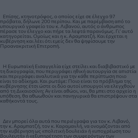
Επίσης, κτηνοτρόφος, ο οποίος είχε σε έλεγχο 97
πρόβατα, δήλωνε 200 περίπου. Και με παρέμβαση από το
υπουργικό γραφείο του κ. Λιβανού, αυτός ο άνθρωπος
πέρασε τον έλεγχο και πήρε τα λεφτά παρανόμως. Γι’ αυτό
κατηγορείται. Ομοίως και η κ. Αραμπατζή. Και έρχεται η
κυβέρνηση και λέει ότι εμείς δεν θα ψηφίσουμε την
Προανακριτική Επιτροπή.
Η Ευρωπαϊκή Εισαγγελία είχε στείλει και διαβιβαστικό με
τη δικογραφία, που περιγράφει ηθική αυτουργία σε απιστία
και περιγράφει αναλυτικά για την κάθε περίπτωση ποιο
είναι το αδίκημα. Και ρωτάμε: Ποιο είναι το πρόβλημα της
κυβέρνησης έτσι ώστε οι δύο αυτοί υπουργοί να ελεγχθούν
από τη Δικαιοσύνη; Αν είναι αθώοι, ναι, θα μπει στο αρχείο η
υπόθεση, θα αθωωθούν και πανηγυρικά θα επιστρέψουν στα
καθήκοντά τους.
Δεν μπορεί όλα αυτά που περιέγραψα για τον κ. Λιβανό,
την κ. Αραμπατζή, τον κ. Καραμανλή, να ονομάζονται από
την κυβέρνηση ως «πολιτική δουλειά» ή «υποχρέωση του
βουλευτή» ή «εξυπηρέτηση των συμφερόντων των