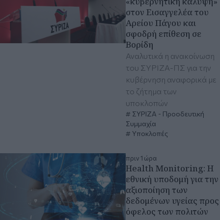
«κυβερνητική κάλυψη»
στον Εισαγγελέα του
Αρείου Πάγου και
σφοδρή επίθεση σε
Βορίδη
Αναλυτικά η ανακοίνωση
του ΣΥΡΙΖΑ-ΠΣ για την
κυβέρνηση αναφορικά με
το ζήτημα των
υποκλοπών
ΣΥΡΙΖΑ - Προοδευτική
Συμμαχία
Υποκλοπές
πριν 1 ώρα
Health Monitoring: Η
εθνική υποδομή για την
αξιοποίηση των
δεδομένων υγείας προς
όφελος των πολιτών