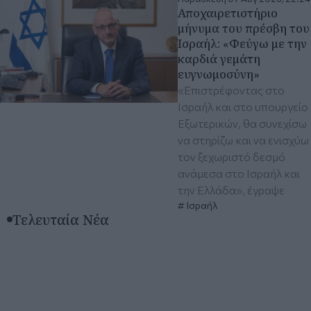
Αποχαιρετιστήριο
μήνυμα του πρέσβη του
Ισραήλ: «Φεύγω με την
καρδιά γεμάτη
ευγνωμοσύνη»
«Επιστρέφοντας στο
Ισραήλ και στο υπουργείο
Εξωτερικών, θα συνεχίσω
να στηρίζω και να ενισχύω
τον ξεχωριστό δεσμό
ανάμεσα στο Ισραήλ και
την Ελλάδα», έγραψε
Ισραήλ
Τελευταία Νέα