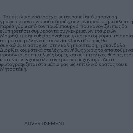
Το επιτελικό κράτος έχει μετατραπεί από υπόσχεση
γραφείου συντονισμού ή δομής, συντονισμού, σε μια κλειστή
παρέα γύρω από τον πρωθυπουργό, που κανονίζει πώς θα
εξυπηρετήσει συμφέροντα συγκεκριμένων εταιρειών.
Μοιράζει με απευθείας αναθέσεις δισεκατομμύρια, τα οποία
στερείται η ελληνική κοινωνία. Φροντίζει πώς θα
συγκαλύψει αστοχίες, στην καλή περίπτωση, ή σκάνδαλα.
Διορίζει κομματικά στελέχη, συνήθως χωρίς τα απαιτούμενα
προσόντα, σε επιτελικές δομές και σε επιτελικές θέσεις, έτσι
ώστε να ελέγχουν όλο τον κρατικό μηχανισμό. Αυτό
φωτογραφίζεται στα μάτια μας ως επιτελικό κράτος του κ.
Μητσοτάκη.