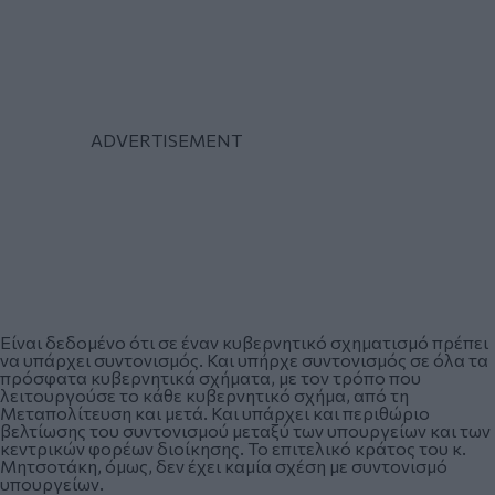
Είναι δεδομένο ότι σε έναν κυβερνητικό σχηματισμό πρέπει
να υπάρχει συντονισμός. Και υπήρχε συντονισμός σε όλα τα
πρόσφατα κυβερνητικά σχήματα, με τον τρόπο που
λειτουργούσε το κάθε κυβερνητικό σχήμα, από τη
Μεταπολίτευση και μετά. Και υπάρχει και περιθώριο
βελτίωσης του συντονισμού μεταξύ των υπουργείων και των
κεντρικών φορέων διοίκησης. Το επιτελικό κράτος του κ.
Μητσοτάκη, όμως, δεν έχει καμία σχέση με συντονισμό
υπουργείων.