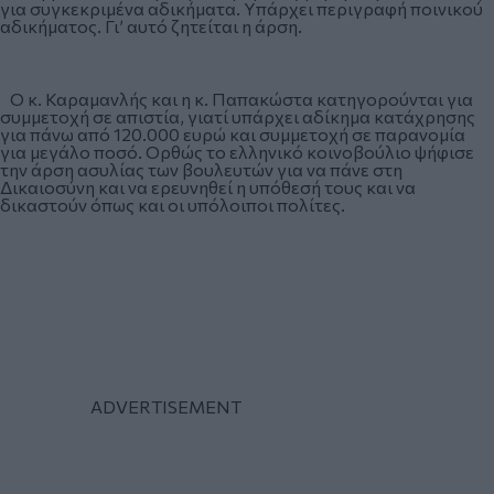
για συγκεκριμένα αδικήματα. Υπάρχει περιγραφή ποινικού
αδικήματος. Γι’ αυτό ζητείται η άρση.
Ο κ. Καραμανλής και η κ. Παπακώστα κατηγορούνται για
συμμετοχή σε απιστία, γιατί υπάρχει αδίκημα κατάχρησης
για πάνω από 120.000 ευρώ και συμμετοχή σε παρανομία
για μεγάλο ποσό. Ορθώς το ελληνικό κοινοβούλιο ψήφισε
την άρση ασυλίας των βουλευτών για να πάνε στη
Δικαιοσύνη και να ερευνηθεί η υπόθεσή τους και να
δικαστούν όπως και οι υπόλοιποι πολίτες.