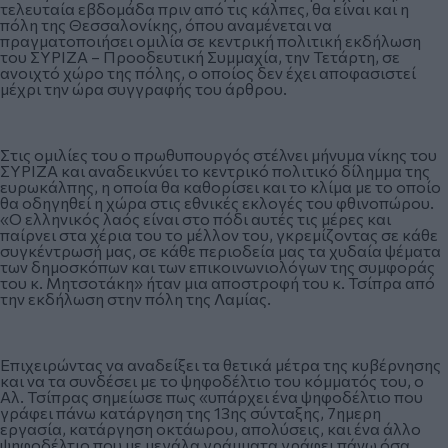
τελευταία εβδομάδα πριν από τις κάλπες, θα είναι και η
πόλη της Θεσσαλονίκης, όπου αναμένεται να
πραγματοποιήσει ομιλία σε κεντρική πολιτική εκδήλωση
του ΣΥΡΙΖΑ – Προοδευτική Συμμαχία, την Τετάρτη, σε
ανοιχτό χώρο της πόλης, ο οποίος δεν έχει αποφασιστεί
μέχρι την ώρα συγγραφής του άρθρου.
Στις ομιλίες του ο πρωθυπουργός στέλνει μήνυμα νίκης του
ΣΥΡΙΖΑ και αναδεικνύει το κεντρικό πολιτικό δίλημμα της
ευρωκάλπης, η οποία θα καθορίσει και το κλίμα με το οποίο
θα οδηγηθεί η χώρα στις εθνικές εκλογές του φθινοπώρου.
«Ο ελληνικός λαός είναι στο πόδι αυτές τις μέρες και
παίρνει στα χέρια του το μέλλον του, γκρεμίζοντας σε κάθε
συγκέντρωσή μας, σε κάθε περιοδεία μας τα χυδαία ψέματα
των δημοσκόπων και των επικοινωνιολόγων της συμφοράς
του κ. Μητσοτάκη» ήταν μια αποστροφή του κ. Τσίπρα από
την εκδήλωση στην πόλη της Λαμίας.
Επιχειρώντας να αναδείξει τα θετικά μέτρα της κυβέρνησης
και να τα συνδέσει με το ψηφοδέλτιο του κόμματός του, ο
Αλ. Τσίπρας σημείωσε πως «υπάρχει ένα ψηφοδέλτιο που
γράφει πάνω κατάργηση της 13ης σύνταξης, 7ημερη
εργασία, κατάργηση οκτάωρου, απολύσεις, και ένα άλλο
ψηφοδέλτιο που με μεγάλα γράμματα γράφει πάνω όσα