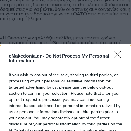
του μετρό στις δυτικές συνοικίες και θα υλοποιηθούν και οι
δεσμεύσεις για να βελτιωθούν οι αστικές συγκοινωνίες και η
πυκνότητα των δρομολογίων του ΟΑΣΘ στις συνοικίες που
υπάρχει πρόβλημα.
«Η Θεσσαλονίκη αλλάζει σελίδα, μετά τον επί χρόνια
εκτροχιασμό του μετρό Θεσσαλονίκης σήμερα το μετρό
εντροχιάστηκε. Ο πρώτος συρμός έφτασε στη Θεσσαλονίκη
και μπήκε στις ράγες. Είναι για όλους μια μεγάλη δικαίωση,
και για μας που δουλέψαμε σκληρά αυτά τα 3,5 χρόνια και
eMakedonia.gr -
Do Not Process My Personal
που πιστέψαμε ότι η Θεσσαλονίκη αξίζει καλύτερα. Είναι μια
Information
στιγμή ιστορική γιατί αλλάζουμε σελίδα και στο μετρό
έχουμε ολοκληρώσει το κατασκευαστικό τμήμα του έργου»
δήλωσε από την πλευρά του ο πρόεδρος της Αττικό Μετρό,
If you wish to opt-out of the sale, sharing to third parties, or
Γιάννης Μυλόπουλος.
processing of your personal or sensitive information for
targeted advertising by us, please use the below opt-out
section to confirm your selection. Please note that after your
*Δημοσιεύθηκε στη "ΜτΚ" στις 19 Μαΐου 2019
opt-out request is processed you may continue seeing
interest-based ads based on personal information utilized by
us or personal information disclosed to third parties prior to
Κάνε κλικ και δες περισσότερο
emakedonia.gr
στην
your opt-out. You may separately opt-out of the further
αναζήτηση της
Google
disclosure of your personal information by third parties on the
Πρόσθεσέ το στην
Google
IAB’s list of downstream participants. This information may