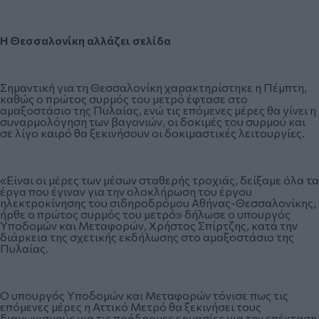
Η Θεσσαλονίκη αλλάζει σελίδα
Σημαντική για τη Θεσσαλονίκη χαρακτηρίστηκε η Πέμπτη,
καθώς ο πρώτος συρμός του μετρό έφτασε στο
αμαξοστάσιο της Πυλαίας, ενώ τις επόμενες μέρες θα γίνει η
συναρμολόγηση των βαγονιών, οι δοκιμές του συρμού και
σε λίγο καιρό θα ξεκινήσουν οι δοκιμαστικές λειτουργίες.
«Είναι οι μέρες των μέσων σταθερής τροχιάς, δείξαμε όλα τα
έργα που έγιναν για την ολοκλήρωση του έργου
ηλεκτροκίνησης του σιδηροδρόμου Αθήνας-Θεσσαλονίκης,
ήρθε ο πρώτος συρμός του μετρό» δήλωσε ο υπουργός
Υποδομών και Μεταφορών, Χρήστος Σπίρτζης, κατά την
διάρκεια της σχετικής εκδήλωσης στο αμαξοστάσιο της
Πυλαίας.
O υπουργός Υποδομών και Μεταφορών τόνισε πως τις
επόμενες μέρες η Αττικό Μετρό θα ξεκινήσει τους
διαγωνισμούς για τις πρόδρομες εργασίες για την επέκταση