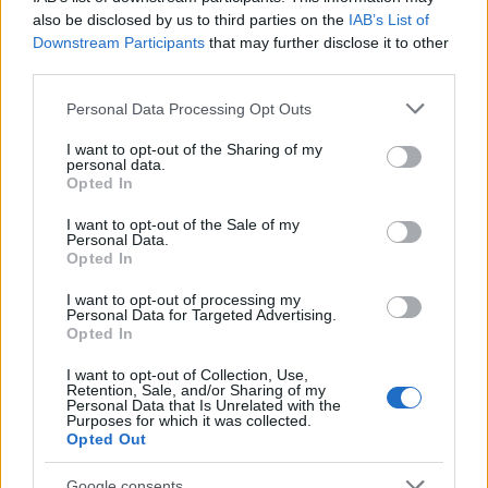
also be disclosed by us to third parties on the
IAB’s List of
Downstream Participants
that may further disclose it to other
third parties.
Please note that this website/app uses one or more Google
ΠΟΛΙΤΙΚΗ
Personal Data Processing Opt Outs
services and may gather and store information including but
not limited to your visit or usage behaviour. You may click to
I want to opt-out of the Sharing of my
personal data.
grant or deny consent to Google and its third-party tags to
Opted In
use your data for below specified purposes in below Google
consent section.
I want to opt-out of the Sale of my
Personal Data.
Opted In
I want to opt-out of processing my
Personal Data for Targeted Advertising.
Opted In
I want to opt-out of Collection, Use,
Retention, Sale, and/or Sharing of my
Personal Data that Is Unrelated with the
Purposes for which it was collected.
Opted Out
Google consents