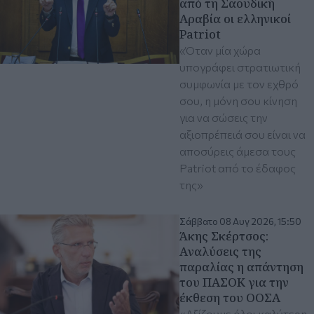
από τη Σαουδική
Αραβία οι ελληνικοί
Patriot
«Όταν μία χώρα
υπογράφει στρατιωτική
συμφωνία με τον εχθρό
σου, η μόνη σου κίνηση
για να σώσεις την
αξιοπρέπειά σου είναι να
αποσύρεις άμεσα τους
Patriot από το έδαφος
της»
Σάββατο 08 Αυγ 2026, 15:50
Άκης Σκέρτσος:
Aναλύσεις της
παραλίας η απάντηση
του ΠΑΣΟΚ για την
έκθεση του ΟΟΣΑ
«Αξίζουμε όλοι καλύτερη