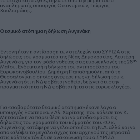
το στόχο κατά 0,6%, δήλωσε από την μεριά του ο
αναπληρωτής υπουργός Οικονομικών, Γιώργος
Χουλιαράκης.
Θεσμικό ατόπημα η δήλωση Αυγενάκη
Έντονη ήταν η αντίδραση των στελεχών του ΣΥΡΙΖΑ στις
δηλώσεις του γραμματέα της Νέας Δημοκρατίας, Λευτέρη
ης
Αυγενάκη, για τον φόβο νοθείας στις ευρωεκλογές της 26
Μαΐου. Ενδεικτική η δήλωση του αντιπροέδρου του
Ευρωκοινοβουλίου, Δημήτρη Παπαδημούλη, από τη
Θεσσαλονίκη ο οποίος ανέφερε πως «η δήλωση του κ.
Αυγενάκη ότι η ΝΔ φοβάται νοθεία, δείχνει ότι στην
πραγματικότητα η ΝΔ φοβάται ήττα στις ευρωεκλογές».
Για «σοβαρότατο θεσμικό ατόπημα» έκανε λόγο ο
υπουργός Εσωτερικών Αλ. Χαρίτσης, που κάλεσε τον Κ.
Μητσοτάκη να πάρει θέση και να αποδοκιμάσει τις
δηλώσεις του γραμματέα του κόμματός του. «Ο κ.
Αυγενάκης κατάφερε να γελοιοποιήσει τη Ν.Δ. αλλά και να
αποκαλύψει το μεγάλο άγχος του αρχηγού της μπροστά
στις κάλπες» τόνιζε σε ανακοίνωσή του ο ΣΥΡΙΖΑ.