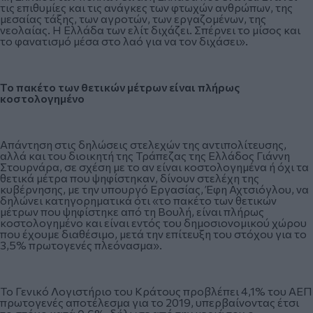
τις επιθυμίες και τις ανάγκες των φτωχών ανθρώπων, της
μεσαίας τάξης, των αγροτών, των εργαζομένων, της
νεολαίας. Η Ελλάδα των ελίτ διχάζει. Σπέρνει το μίσος και
το φανατισμό μέσα στο λαό για να τον διχάσει».
Το πακέτο των θετικών μέτρων είναι πλήρως
κοστολογημένο
Απάντηση στις δηλώσεις στελεχών της αντιπολίτευσης,
αλλά και του διοικητή της Τράπεζας της Ελλάδος Γιάννη
Στουρνάρα, σε σχέση με το αν είναι κοστολογημένα ή όχι τα
θετικά μέτρα που ψηφίστηκαν, δίνουν στελέχη της
κυβέρνησης, με την υπουργό Εργασίας, Έφη Αχτσιόγλου, να
δηλώνει κατηγορηματικά ότι «το πακέτο των θετικών
μέτρων που ψηφίστηκε από τη Βουλή, είναι πλήρως
κοστολογημένο και είναι εντός του δημοσιονομικού χώρου
που έχουμε διαθέσιμο, μετά την επίτευξη του στόχου για το
3,5% πρωτογενές πλεόνασμα».
Το Γενικό Λογιστήριο του Κράτους προβλέπει 4,1% του ΑΕΠ
πρωτογενές αποτέλεσμα για το 2019, υπερβαίνοντας έτσι