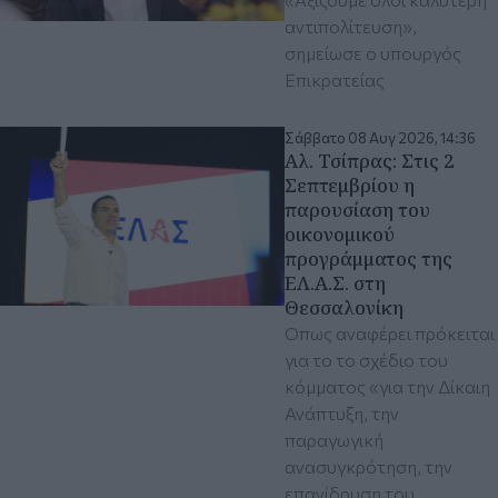
αντιπολίτευση»,
σημείωσε ο υπουργός
Επικρατείας
Σάββατο 08 Αυγ 2026, 14:36
Αλ. Τσίπρας: Στις 2
Σεπτεμβρίου η
παρουσίαση του
οικονομικού
προγράμματος της
ΕΛ.Α.Σ. στη
Θεσσαλονίκη
Όπως αναφέρει πρόκειται
για το το σχέδιο του
κόμματος «για την Δίκαιη
Ανάπτυξη, την
παραγωγική
ανασυγκρότηση, την
επανίδρυση του