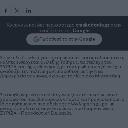
Κάνε κλικ και δες περισσότερο
emakedonia.gr
στην
αναζήτηση της
Google
Πρόσθεσέ το στην
Google
Στην τελική ευθεία για τις ευρωπαϊκές και αυτοδιοικητικές
κάλπες εισέρχεται ο Αλέξης Τσίπρας, τα στελέχη του
ΣΥΡΙΖΑ και της κυβέρνησης, με τον πρωθυπουργό να έχει
αναδείξει την πολιτική αντιπαράθεση με την Νέα
Δημοκρατία σε «μονομαχία» με τον Κυριάκο Μητσοτάκη.
Στο κυβερνητικό επιτελείο γνωρίζουν το επικοινωνιακό
χάρισμα του πρωθυπουργού, γι’ αυτό και πραγματοποιεί ο
ίδιος καθημερινά περιοδείες σε ολόκληρη τη χώρα, με
ανοιχτές πολιτικές συγκεντρώσεις που διοργανώνει ο
ΣΥΡΙΖΑ – Προοδευτική Συμμαχία.