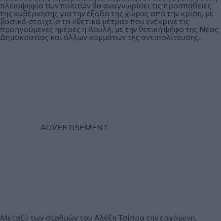
πλειοψηφία των πολιτών θα αναγνωρίσει τις προσπάθειες
της κυβέρνησης για την έξοδο της χώρας από την κρίση, με
βασικό στοιχείο τα «θετικά μέτρα» που ενέκρινε τις
προηγούμενες ημέρες η Βουλή, με την θετική ψήφο της Νέας
Δημοκρατίας και άλλων κομμάτων της αντιπολίτευσης.
Μεταξύ των σταθμών του Αλέξη Τσίπρα την ερχόμενη,