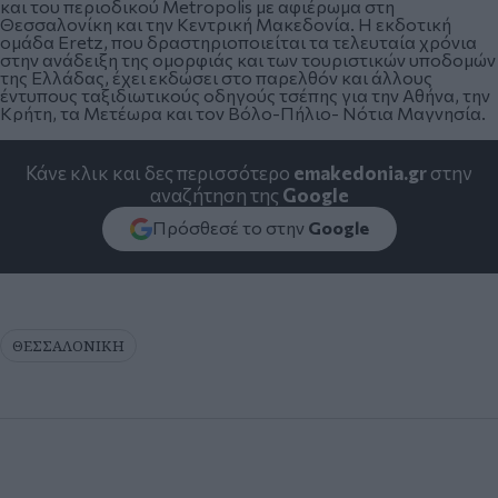
και του περιοδικού Metropolis με αφιέρωμα στη
Θεσσαλονίκη και την Κεντρική Μακεδονία. Η εκδοτική
ομάδα Eretz, που δραστηριοποιείται τα τελευταία χρόνια
στην ανάδειξη της ομορφιάς και των τουριστικών υποδομών
της Ελλάδας, έχει εκδώσει στο παρελθόν και άλλους
έντυπους ταξιδιωτικούς οδηγούς τσέπης για την Αθήνα, την
Κρήτη, τα Μετέωρα και τον Βόλο-Πήλιο- Νότια Μαγνησία.
Κάνε κλικ και δες περισσότερο
emakedonia.gr
στην
αναζήτηση της
Google
Πρόσθεσέ το στην
Google
ΘΕΣΣΑΛΟΝΙΚΗ