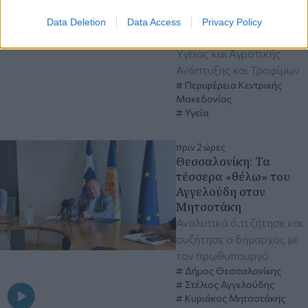
Έχουν εκδοθεί οι
απαιτούμενες άδειες από
Data Deletion
Data Access
Privacy Policy
τα αρμόδια Υπουργεία
Υγείας και Αγροτικής
Ανάπτυξης και Τροφίμων
Περιφέρεια Κεντρικής
Μακεδονίας
Υγεία
πριν 2 ώρες
Θεσσαλονίκη: Τα
τέσσερα «θέλω» του
Αγγελούδη στον
Μητσοτάκη
Αναλυτικά ό,τι ζήτησε και
συζήτησε ο δήμαρχος με
τον πρωθυπουργό
Δήμος Θεσσαλονίκης
Στέλιος Αγγελούδης
Κυριάκος Μητσοτάκης