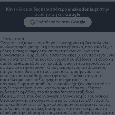
Κάνε κλικ και δες περισσότερο
emakedonia.gr
στην
αναζήτηση της
Google
Πρόσθεσέ το στην
Google
- Newsroom
Έντυπος ταξιδιωτικός οδηγός τσέπης για τη Θεσσαλονίκη
κυκλοφόρησε για πρώτη φορά στα εβραϊκά, πριν από λίγες
μέρες. Όπως αναφέρεται σε σχετική ανακοίνωση του
Οργανισμού Τουρισμού Θεσσαλονίκης (ΟΤΘ), πρόκειται για
ένα χάρτη της πόλης και του νομού που εξέδωσε η εκδοτική
ομάδα Eretz με έδρα το Τελ Αβίβ, μαζί με ένα περιοδικό με
αφιέρωμα στην περιοχή. Ο συγκεκριμένος ταξιδιωτικός
οδηγός απευθύνεται στους χιλιάδες Ισραηλινούς που
επισκέπτονται κάθε χρόνο την πόλη. Πρόκειται για το
αποτέλεσμα μιας πολύμηνης συστηματικής και
οργανωμένης προσπάθειας, η οποία είχε ξεκινήσει από τις
αρχές του περασμένου καλοκαιριού όταν τα μέλη της
εκδοτικής ομάδας, στο πλαίσιο fam trip (ταξιδιού
εξοικείωσης), που διοργάνωσε ο Οργανισμός Τουρισμού
Θεσσαλονίκης σε συνεργασία με το γραφείο ΕΟΤ Ισραήλ,
επισκέφθηκαν την πόλη, ακολούθησαν τις εβραϊκές και τις
υπόλοιπες τουριστικές διαδρομές και συγκέντρωσαν το
υλικό για την έκδοση του συγκεκριμένου οδηγού, του χάρτη