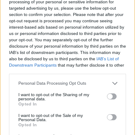
processing of your personal or sensitive information for
targeted advertising by us, please use the below opt-out
section to confirm your selection. Please note that after your
opt-out request is processed you may continue seeing
interest-based ads based on personal information utilized by
us or personal information disclosed to third parties prior to
your opt-out. You may separately opt-out of the further
disclosure of your personal information by third parties on the
IAB’s list of downstream participants. This information may
also be disclosed by us to third parties on the
IAB’s List of
Downstream Participants
that may further disclose it to other
Διαβάστε περισσότερα
third parties.
Please note that this website/app uses one or more Google
Personal Data Processing Opt Outs
πριν 57 λεπτά
services and may gather and store information including but
«Σαν καινούργιος» ο
not limited to your visit or usage behaviour. You may click to
I want to opt-out of the Sharing of my
χώρος εκδηλώσεων
personal data.
grant or deny consent to Google and its third-party tags to
στο Φράγμα Θέρμης
Opted In
use your data for below specified purposes in below Google
Ολοκληρώθηκαν οι
consent section.
I want to opt-out of the Sale of my
εργασίες αναβάθμισης
Personal Data.
Δήμος Θέρμης
Opted In