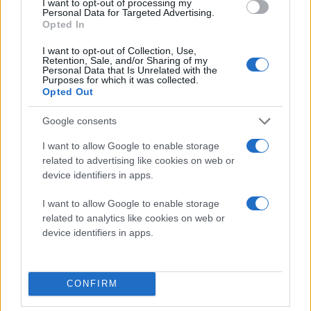
I want to opt-out of processing my
Personal Data for Targeted Advertising.
πριν 1 ώρα
Opted In
Μετρό Θεσσαλονίκης:
Αλλάζει σήμερα και
I want to opt-out of Collection, Use,
αύριο το ωράριο
Retention, Sale, and/or Sharing of my
Personal Data that Is Unrelated with the
λειτουργίας
Purposes for which it was collected.
Οι αλλαγές γίνονται
Opted Out
ενόψει της επικείμενης
Google consents
παράδοσης σε εμπορική
λειτουργία της επέκτασης
I want to allow Google to enable storage
της Γραμμής 1 προς την
related to advertising like cookies on web or
Καλαμαριά
device identifiers in apps.
Μετρό Θεσσαλονίκης
I want to allow Google to enable storage
related to analytics like cookies on web or
πριν 1 ώρα
device identifiers in apps.
Θεσσαλονίκη:
Ψεκασμοί για την
καταπολέμηση των
κουνουπιών στις 10-11-
CONFIRM
12 Αυγούστου