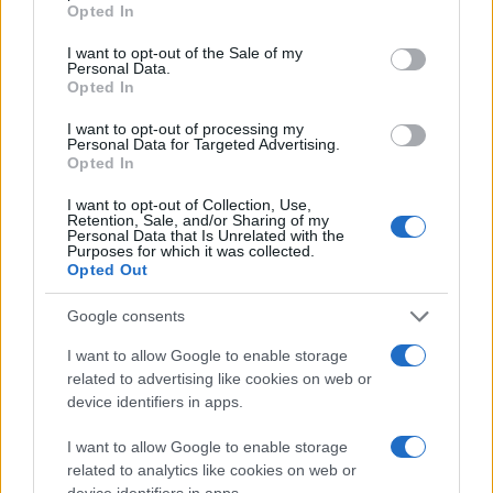
εταιρείας τα χρήματα θα πήγαιναν στο κόστος
Opted In
use your data for below specified purposes in below Google
διαμόρφωσης και εξοπλισμού του κτιρίου, τα λειτουργικά
έξοδα και τους μισθούς. Με δεδομένο ότι το κτίριο των
consent section.
I want to opt-out of the Sale of my
παλαιών σφαγείων είχε πρόσφατα ανακαινιστεί, μπορούμε
Personal Data.
να υποθέσουμε ότι τα περισσότερα χρήματα δόθηκαν για τα
Opted In
έπιπλα, τα λειτουργικά έξοδα και το προσωπικό.
I want to opt-out of processing my
Personal Data for Targeted Advertising.
Opted In
I want to opt-out of Collection, Use,
Retention, Sale, and/or Sharing of my
Ως προς το τελευταίο, οι λέξεις στον τίτλο του «Διεθνούς
Personal Data that Is Unrelated with the
Κέντρου Ψηφιακού Μετασχηματισμού και Ψηφιακών
Purposes for which it was collected.
Δεξιοτήτων» είναι... περισσότερες από τους εργαζόμενους
Opted Out
που απασχολούνται σε αυτό. Για να είμαστε ακριβείς, στο
κέντρο εργάζεται μόνο ένα άτομο, ο φύλακας που ανοίγει
τον χώρο όταν γίνονται εκδηλώσεις ή σεμινάρια. Για την
Google consents
Cisco τα οφέλη είναι προφανή: της παραχωρήθηκε δωρεάν
έναν χώρος, στον οποίον παρουσιάζει τα προϊόντα της σε
I want to allow Google to enable storage
δυνητικούς πελάτες της - δήμους, πανεπιστήμια και φορείς
related to advertising like cookies on web or
του δημοσίου.
device identifiers in apps.
I want to allow Google to enable storage
related to analytics like cookies on web or
device identifiers in apps.