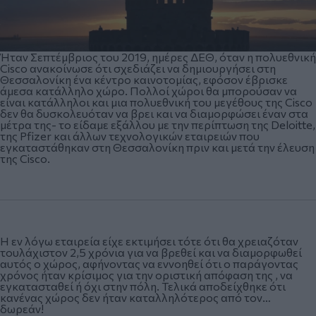
Ήταν Σεπτέμβριος του 2019, ημέρες ΔΕΘ, όταν η πολυεθνική
Cisco ανακοίνωσε ότι σχεδιάζει να δημιουργήσει στη
Θεσσαλονίκη ένα κέντρο καινοτομίας, εφόσον έβρισκε
άμεσα κατάλληλο χώρο. Πολλοί χώροι θα μπορούσαν να
είναι κατάλληλοι και μια πολυεθνική του μεγέθους της Cisco
δεν θα δυσκολευόταν να βρει και να διαμορφώσει έναν στα
μέτρα της- το είδαμε εξάλλου με την περίπτωση της Deloitte,
της Pfizer και άλλων τεχνολογικών εταιρειών που
εγκαταστάθηκαν στη Θεσσαλονίκη πριν και μετά την έλευση
της Cisco.
Η εν λόγω εταιρεία είχε εκτιμήσει τότε ότι θα χρειαζόταν
τουλάχιστον 2,5 χρόνια για να βρεθεί και να διαμορφωθεί
αυτός ο χώρος, αφήνοντας να εννοηθεί ότι ο παράγοντας
χρόνος ήταν κρίσιμος για την οριστική απόφαση της , να
εγκατασταθεί ή όχι στην πόλη. Τελικά αποδείχθηκε ότι
κανένας χώρος δεν ήταν καταλληλότερος από τον…
δωρεάν!