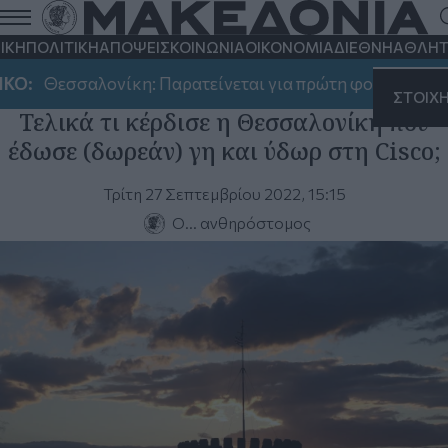
Μονόλογοι
ΙΚΗ
ΠΟΛΙΤΙΚΗ
ΑΠΟΨΕΙΣ
ΚΟΙΝΩΝΙΑ
ΟΙΚΟΝΟΜΙΑ
ΔΙΕΘΝΗ
ΑΘΛΗΤ
Ο:
Θεσσαλονίκη: Παρατείνεται για πρώτη φορά έως τις 2
ΣΤΟΙΧ
Τελικά τι κέρδισε η Θεσσαλονίκη που
έδωσε (δωρεάν) γη και ύδωρ στη Cisco;
Τρίτη 27 Σεπτεμβρίου 2022, 15:15
O… ανθηρόστομος