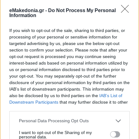
πόλη είναι μια άλλη ενδιαφέρουσα συζήτηση, πάντως το
κλαμπ στο οποίο αναφερόταν τότε ο δήμαρχος ήταν τα
eMakedonia.gr -
Do Not Process My Personal
λεγόμενα Co- Innovation Centers τα οποία δημιούργησε η
Information
Cisco ανά τον κόσμο. Στο «χάρτη» των… προνομιούχων
αυτών πόλεων περιλαμβάνονται πόλεις όπως η Σιγκαπούρη,
η Βαρκελώνη, το Μιλάνο, η Μελβούρνη, το Ντουμπάι.
If you wish to opt-out of the sale, sharing to third parties, or
processing of your personal or sensitive information for
targeted advertising by us, please use the below opt-out
section to confirm your selection. Please note that after your
opt-out request is processed you may continue seeing
interest-based ads based on personal information utilized by
Στην ιστοσελίδα της Cisco η Θεσσαλονίκη δεν
us or personal information disclosed to third parties prior to
περιλαμβάνεται μεταξύ αυτών των κέντρων, αλλά ας
υποθέσουμε καλόπιστα ότι πρόκειται για παράλειψη, που
your opt-out. You may separately opt-out of the further
δεν διορθώθηκε δυο χρόνια τώρα. Δεν είναι αυτό το
disclosure of your personal information by third parties on the
πρόβλημα…
IAB’s list of downstream participants. This information may
also be disclosed by us to third parties on the
IAB’s List of
Downstream Participants
that may further disclose it to other
third parties.
Please note that this website/app uses one or more Google
Personal Data Processing Opt Outs
services and may gather and store information including but
Το 2020 η εταιρεία εκτιμούσε ότι η επένδυσή της θα ήταν 10-
12 εκατ. ευρώ σε βάθος πενταετίας. Πόσο... επένδυση είναι
not limited to your visit or usage behaviour. You may click to
I want to opt-out of the Sharing of my
αυτή η επένδυση; Σύμφωνα με όσα έλεγαν στελέχη της
personal data.
grant or deny consent to Google and its third-party tags to