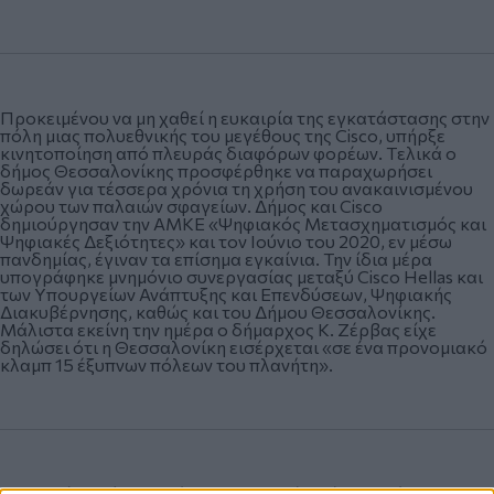
Προκειμένου να μη χαθεί η ευκαιρία της εγκατάστασης στην
πόλη μιας πολυεθνικής του μεγέθους της Cisco, υπήρξε
κινητοποίηση από πλευράς διαφόρων φορέων. Tελικά ο
δήμος Θεσσαλονίκης προσφέρθηκε να παραχωρήσει
δωρεάν για τέσσερα χρόνια τη χρήση του ανακαινισμένου
χώρου των παλαιών σφαγείων. Δήμος και Cisco
δημιούργησαν την ΑΜΚΕ «Ψηφιακός Μετασχηματισμός και
Ψηφιακές Δεξιότητες» και τον Ιούνιο του 2020, εν μέσω
πανδημίας, έγιναν τα επίσημα εγκαίνια. Την ίδια μέρα
υπογράφηκε μνημόνιο συνεργασίας μεταξύ Cisco Hellas και
των Υπουργείων Ανάπτυξης και Επενδύσεων, Ψηφιακής
Διακυβέρνησης, καθώς και του Δήμου Θεσσαλονίκης.
Μάλιστα εκείνη την ημέρα ο δήμαρχος Κ. Ζέρβας είχε
δηλώσει ότι η Θεσσαλονίκη εισέρχεται «σε ένα προνομιακό
κλαμπ 15 έξυπνων πόλεων του πλανήτη».
Το αν, δύο χρόνια μετά, η Θεσσαλονίκη είναι μια έξυπνη