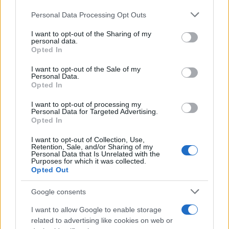
Please note that this website/app uses one or more Google
Personal Data Processing Opt Outs
services and may gather and store information including but
not limited to your visit or usage behaviour. You may click to
I want to opt-out of the Sharing of my
personal data.
grant or deny consent to Google and its third-party tags to
Opted In
use your data for below specified purposes in below Google
consent section.
I want to opt-out of the Sale of my
Personal Data.
Opted In
I want to opt-out of processing my
Personal Data for Targeted Advertising.
Opted In
I want to opt-out of Collection, Use,
Retention, Sale, and/or Sharing of my
Personal Data that Is Unrelated with the
Purposes for which it was collected.
Opted Out
Google consents
I want to allow Google to enable storage
related to advertising like cookies on web or