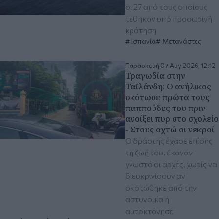
οι 27 από τους οποίους
τέθηκαν υπό προσωρινή
κράτηση
Ισπανία
Μετανάστες
Παρασκευή 07 Αυγ 2026, 12:12
Τραγωδία στην
Ταϊλάνδη: Ο ανήλικος
σκότωσε πρώτα τους
παππούδες του πριν
ανοίξει πυρ στο σχολείο
- Στους οχτώ οι νεκροί
Ο δράστης έχασε επίσης
τη ζωή του, έκαναν
γνωστό οι αρχές, χωρίς να
διευκρινίσουν αν
σκοτώθηκε από την
αστυνομία ή
αυτοκτόνησε