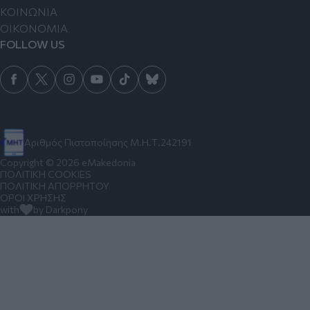
ΚΟΙΝΩΝΙΑ
ΟΙΚΟΝΟΜΙΑ
FOLLOW US
Αριθμός Πιστοποίησης Μ.Η.Τ.242191
Copyright © 2026 eMakedonia
ΠΟΛΙΤΙΚΗ COOKIES
ΠΟΛΙΤΙΚΗ ΑΠΟΡΡΗΤΟΥ
ΟΡΟΙ ΧΡΗΣΗΣ
with
by Darkpony