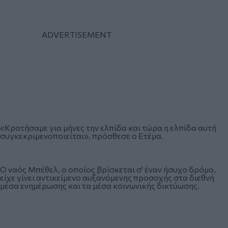
«Κρατήσαμε για μήνες την ελπίδα και τώρα η ελπίδα αυτή
συγκεκριμενοποιείται», πρόσθεσε ο Ετέμα.
Ο ναός Μπέθελ, ο οποίος βρίσκεται σ' έναν ήσυχο δρόμο,
είχε γίνει αντικείμενο αυξανόμενης προσοχής στα διεθνή
μέσα ενημέρωσης και τα μέσα κοινωνικής δικτύωσης.