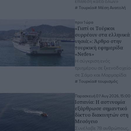
επίθεση κατά όλων»
Τουρκία
Μέση Ανατολή
πριν 1 ώρα
«Γιατί οι Τούρκοι
συρρέουν στα ελληνικά
νησιά;»: Άρθρο στην
τουρκική εφημερίδα
«Nefes»
Η σύγκριση ενός
τριημέρου σε ξκενοδοχείο
σε Σάμο και Μαρμαρίδα
Τουρκία
τουρισμός
Παρασκευή 07 Αυγ 2026, 15:00
Ισπανία: Η αστυνομία
εξάρθρωσε σημαντικό
δίκτυο διακινητών στη
Μεσόγειο
Συνέλαβε 78 ανθρώπους,