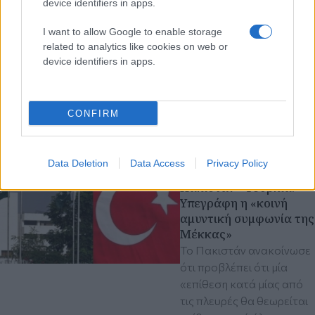
device identifiers in apps.
I want to allow Google to enable storage
related to analytics like cookies on web or
device identifiers in apps.
CONFIRM
Διαβάστε περισσότερα
πριν 3 λεπτά
Data Deletion
Data Access
Privacy Policy
Σαουδική Αραβία -
Πακιστάν - Τουρκία:
Υπεγράφη η «κοινή
αμυντική συμφωνία της
Μέκκας»
Το Πακιστάν ανακοίνωσε
ότι προβλέπει ότι μία
«επίθεση κατά μίας από
τις πλευρές θα θεωρείται