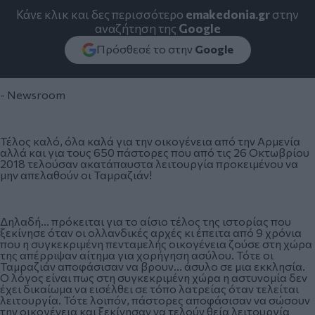
Κάνε κλικ και δες περισσότερο
emakedonia.gr
στην
αναζήτηση της
Google
Πρόσθεσέ το στην
Google
- Newsroom
Τέλος καλό, όλα καλά για την οικογένεια από την Αρμενία
αλλά και για τους 650 πάστορες που από τις 26 Οκτωβρίου
2018 τελούσαν ακατάπαυστα λειτουργία προκειμένου να
μην απελαθούν οι Ταμραζιάν!
Δηλαδή... πρόκειται για το αίσιο τέλος της ιστορίας που
ξεκίνησε όταν οι ολλανδικές αρχές κι έπειτα από 9 χρόνια
που η συγκεκριμένη πενταμελής οικογένεια ζούσε στη χώρα
της απέρριψαν αίτημα για χορήγηση ασύλου. Τότε οι
Ταμραζιάν αποφάσισαν να βρουν... άσυλο σε μια εκκλησία.
Ο λόγος είναι πως στη συγκεκριμένη χώρα η αστυνομία δεν
έχει δικαίωμα να εισέλθει σε τόπο λατρείας όταν τελείται
λειτουργία. Τότε λοιπόν, πάστορες αποφάσισαν να σώσουν
την οικογένεια και ξεκίνησαν να τελούν θεία λειτουργία