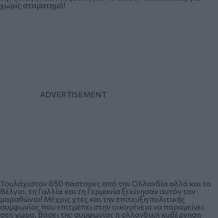
χωρίς σταματημό!
Τουλάχιστον 650 πάστορες από την Ολλανδία αλλά και το
Βέλγιο, τη Γαλλία και τη Γερμανία ξεκίνησαν αυτόν τον
μαραθώνιο! Μέχρις χτες και την επίτευξη πολιτικής
συμφωνίας που επιτρέπει στην οικογένεια να παραμείνει
στη χώρα, βάσει της συμφωνίας η ολλανδική κυβέρνηση