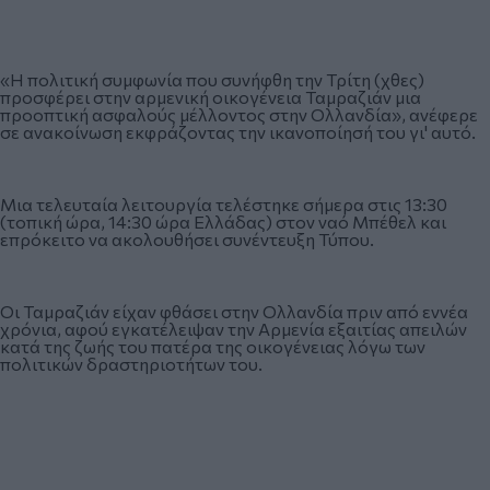
«Η πολιτική συμφωνία που συνήφθη την Τρίτη (χθες)
προσφέρει στην αρμενική οικογένεια Ταμραζιάν μια
προοπτική ασφαλούς μέλλοντος στην Ολλανδία», ανέφερε
σε ανακοίνωση εκφράζοντας την ικανοποίησή του γι' αυτό.
Μια τελευταία λειτουργία τελέστηκε σήμερα στις 13:30
(τοπική ώρα, 14:30 ώρα Ελλάδας) στον ναό Μπέθελ και
επρόκειτο να ακολουθήσει συνέντευξη Τύπου.
Οι Ταμραζιάν είχαν φθάσει στην Ολλανδία πριν από εννέα
χρόνια, αφού εγκατέλειψαν την Αρμενία εξαιτίας απειλών
κατά της ζωής του πατέρα της οικογένειας λόγω των
πολιτικών δραστηριοτήτων του.