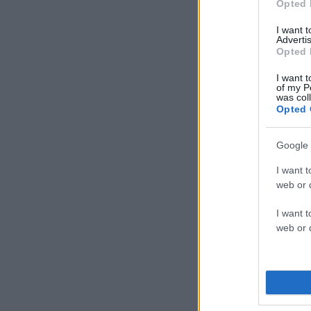
Opted 
I want 
Advertis
Opted 
I want t
of my P
was col
Opted 
Google 
I want t
web or d
I want t
web or d