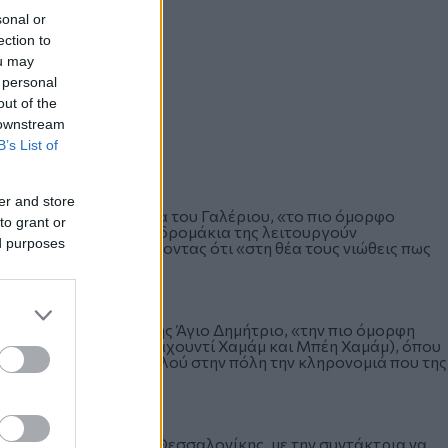
sonal or
ection to
ou may
 personal
out of the
 downstream
B’s List of
er and store
λης», και τα Ανάκτορα του Γαλέριου, «το πιο όμορφο
to grant or
όλη, όπου η βόλτα στα δρομάκια της λειτουργούν
ed purposes
τινά Τείχη διαπιστώνοντας ότι «στη θέα τους νιώθεις πως
ούχο της Θεσσαλονίκης Άγιο Δημήτριο, «την πιο όμορφη
 Οθωμανικά Λουτρά (Γιαχουντί Χαμάμ και Μπέη Χαμάμ), όπου
ρο από οπουδήποτε αλλού στην πόλη την κληρονομιά που της
ουν τα Μουσεία της Θεσσαλονίκης, με την συντάκτρια να