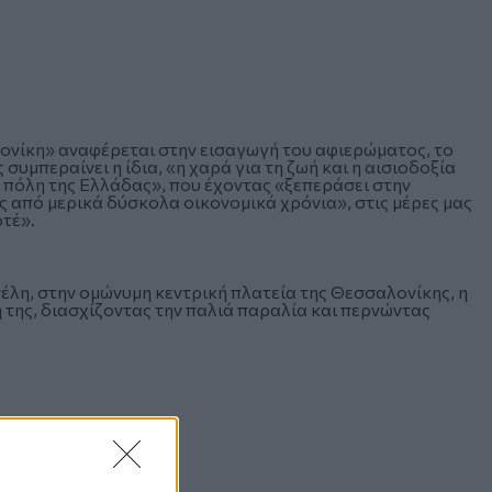
ονίκη» αναφέρεται στην εισαγωγή του αφιερώματος, το
υμπεραίνει η ίδια, «η χαρά για τη ζωή και η αισιοδοξία
 πόλη της Ελλάδας», που έχοντας «ξεπεράσει στην
ς από μερικά δύσκολα οικονομικά χρόνια», στις μέρες μας
τέ».
λη, στην ομώνυμη κεντρική πλατεία της Θεσσαλονίκης, η
ή της, διασχίζοντας την παλιά παραλία και περνώντας