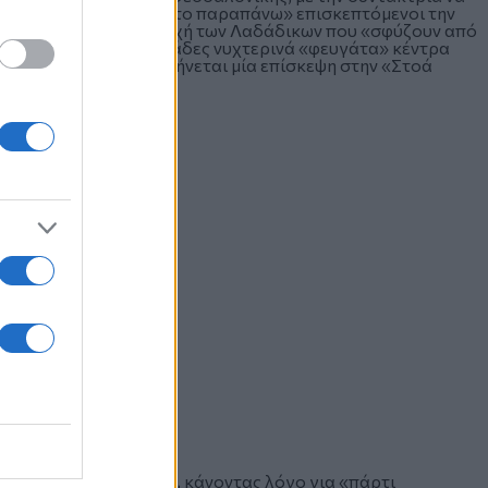
νης αποζημιώνονται με το παραπάνω» επισκεπτόμενοι την
α τους τουρίστες περιοχή των Λαδάδικων που «σφύζουν από
αλαωρίτου», με τα δεκάδες νυχτερινά «φευγάτα» κέντρα
«γεύση» Ελλάδος συστήνεται μία επίσκεψη στην «Στοά
αι ντόπια γαστρονομία, κάνοντας λόγο για «πάρτι