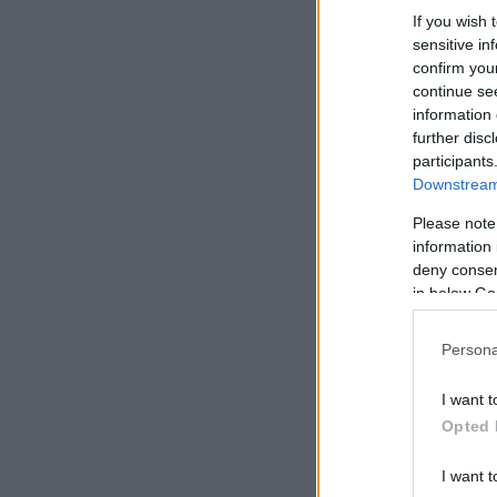
If you wish 
sensitive in
confirm you
continue se
information 
further disc
participants
Downstream 
Please note
information 
deny consent
in below Go
Persona
I want t
Opted 
I want t