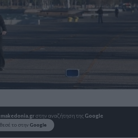
emakedonia.gr
στην αναζήτηση της
Google
εσέ το στην
Google