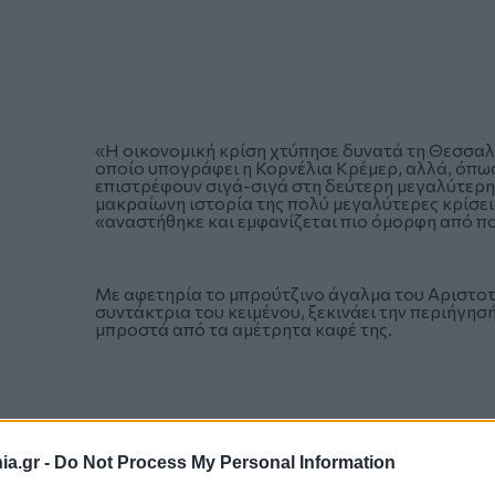
«Η οικονομική κρίση χτύπησε δυνατά τη Θεσσαλ
οποίο υπογράφει η Κορνέλια Κρέμερ, αλλά, όπως σ
επιστρέφουν σιγά-σιγά στη δεύτερη μεγαλύτερη
μακραίωνη ιστορία της πολύ μεγαλύτερες κρίσει
«αναστήθηκε και εμφανίζεται πιο όμορφη από πο
Με αφετηρία το μπρούτζινο άγαλμα του Αριστοτέ
συντάκτρια του κειμένου, ξεκινάει την περιήγησ
μπροστά από τα αμέτρητα καφέ της.
a.gr -
Do Not Process My Personal Information