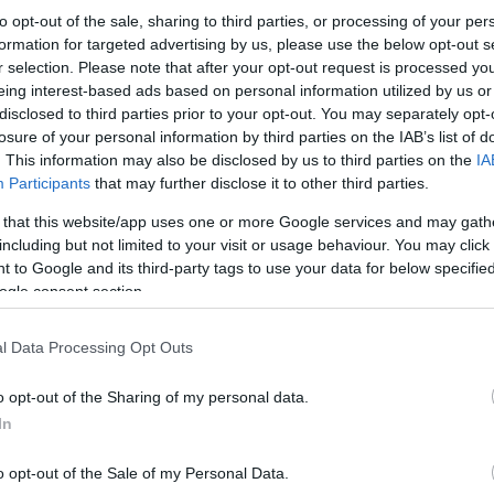
to opt-out of the sale, sharing to third parties, or processing of your per
formation for targeted advertising by us, please use the below opt-out s
r selection. Please note that after your opt-out request is processed y
eing interest-based ads based on personal information utilized by us or
disclosed to third parties prior to your opt-out. You may separately opt-
losure of your personal information by third parties on the IAB’s list of
. This information may also be disclosed by us to third parties on the
IA
Participants
that may further disclose it to other third parties.
 that this website/app uses one or more Google services and may gath
Επισκέπτεται τον Λευκό Πύργο, «έμβλημα της πό
including but not limited to your visit or usage behaviour. You may click 
ερείπιο της πόλης», ανηφορίζει προς την Άνω Π
 to Google and its third-party tags to use your data for below specifi
«χαλαρωτικά», ενώ εντυπωσιάζεται από τα Βυζαν
ταξιδεύεις σε άλλη εποχή».
ogle consent section.
l Data Processing Opt Outs
Το οδοιπορικό περιλαμβάνει στάσεις στον Πολι
-ίσως- εκκλησία της πόλης», αλλά και τα παλιά
o opt-out of the Sharing of my personal data.
ο επισκέπτης «μπορεί να αντιληφθεί περισσότε
άφησαν οι Οθωμανοί».
In
o opt-out of the Sale of my Personal Data.
Από το αφιέρωμα δεν θα μπορούσαν να απουσιάσ