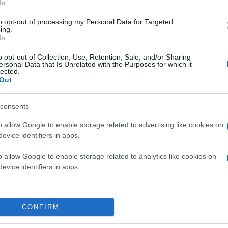
In
συμπεραίνει ότι «οι λάτρεις της σύγχρονης Τέχ
πόλη. Ξεχωριστή μνεία γίνεται στη δημοφιλή γι
ζωή», αλλά και την «πολύβουη» γειτονιά της «Β
to opt-out of processing my Personal Data for Targeted
ing.
διασκέδασης, ενώ για όσους θέλουν να πάρουν 
In
Μοδιάνο».
o opt-out of Collection, Use, Retention, Sale, and/or Sharing
ersonal Data that Is Unrelated with the Purposes for which it
lected.
Out
consents
o allow Google to enable storage related to advertising like cookies on
evice identifiers in apps.
o allow Google to enable storage related to analytics like cookies on
evice identifiers in apps.
CONFIRM
Η συντάκτρια μυείται, εξάλλου, στην ελληνική κ