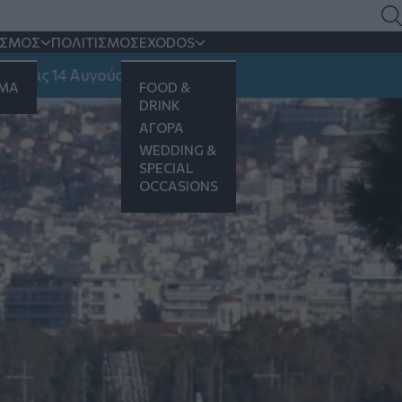
κρίση»
ΙΣΜΟΣ
ΠΟΛΙΤΙΣΜΟΣ
EXODOS
14 Αυγούστου
ΗΜΑ
FOOD &
DRINK
ΑΓΟΡΑ
WEDDING &
SPECIAL
OCCASIONS