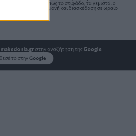
α και γλυκίσματα, όπως το στιφάδο, τα γεμιστά, ο
άσεις για φαγητό, διαμονή και διασκέδαση σε ωραίο
emakedonia.gr
στην αναζήτηση της
Google
εσέ το στην
Google