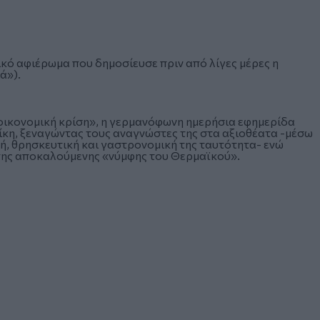
τικό αφιέρωμα που δημοσίευσε πριν από λίγες μέρες η
ιά»).
οικονομική κρίση», η γερμανόφωνη ημερήσια εφημερίδα
κη, ξεναγώντας τους αναγνώστες της στα αξιοθέατα -μέσω
κή, θρησκευτική και γαστρονομική της ταυτότητα- ενώ
της αποκαλούμενης «νύμφης του Θερμαϊκού».