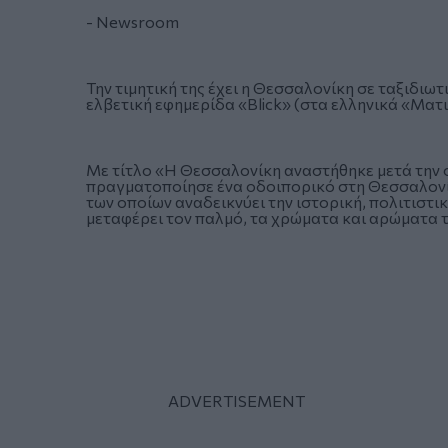
- Newsroom
Την τιμητική της έχει η Θεσσαλονίκη σε ταξιδιω
ελβετική εφημερίδα «Blick» (στα ελληνικά «Ματ
Με τίτλο «Η Θεσσαλονίκη αναστήθηκε μετά την 
πραγματοποίησε ένα οδοιπορικό στη Θεσσαλονί
των οποίων αναδεικνύει την ιστορική, πολιτιστι
μεταφέρει τον παλμό, τα χρώματα και αρώματα 