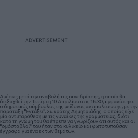
Αμέσως μετά την αναβολή της συνεδρίασης, η οποία θα
διεξαχθεί την Τετάρτη 10 Απριλίου στις 16:30, εμφανίστηκε
ο δημοτικός σύμβουλος της μείζονος αντιπολίτευσης, με την
παράταξη "Εντάξει", Σωκράτης Δημητριάδης, ο οποίος είχε
μία αντιπαράθεση με τις γυναίκες της γραμματείας, διότι
κατά τη γνώμη του θα έπρεπε να γνωρίζουν ότι αυτός και οι
"ομόσταβλοί" του ήταν στο κυλικείο και φωτοτυπούσαν
έγγραφα για ένα εκ των θεμάτων.