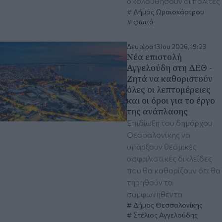
ακολουθήσουν οι πολίτες
Δήμος Ωραιοκάστρου
φωτιά
Δευτέρα 13 Ιου 2026, 19:23
Νέα επιστολή
Αγγελούδη στη ΔΕΘ -
Ζητά να καθοριστούν
όλες οι λεπτομέρειες
και οι όροι για το έργο
της ανάπλασης
Επιδίωξη του δημάρχου
Θεσσαλονίκης να
υπάρξουν θεσμικές
ασφαλιστικές δικλείδες
που θα καθορίζουν ότι θα
τηρηθούν τα
συμφωνηθέντα
Δήμος Θεσσαλονίκης
Στέλιος Αγγελούδης