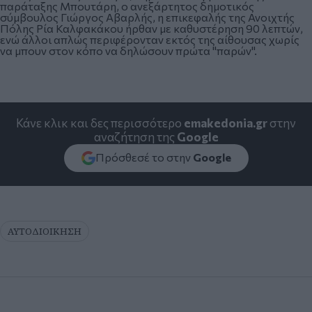
παράταξης Μπουτάρη, ο ανεξάρτητος δημοτικός
σύμβουλος Γιώργος Αβαρλής, η επικεφαλής της Ανοιχτής
Πόλης Ρία Καλφακάκου ήρθαν με καθυστέρηση 90 λεπτών,
ενώ άλλοι απλώς περιφέρονταν εκτός της αίθουσας χωρίς
να μπουν στον κόπο να δηλώσουν πρώτα "παρών".
Κάνε κλικ και δες περισσότερο
emakedonia.gr
στην
αναζήτηση της
Google
Πρόσθεσέ το στην
Google
ΑΥΤΟΔΙΟΙΚΗΣΗ