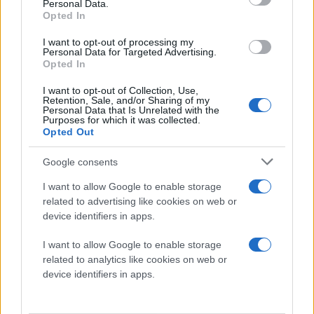
ΕΣΠΑ
Personal Data.
Opted In
Σημαντική ενίσχυση της
τοπικής οικονομίας μέσω
I want to opt-out of processing my
του ΕΣΠΑ – Πώς
Personal Data for Targeted Advertising.
Opted In
διαμορφώνονται οι
επενδύσεις ύψους 280
I want to opt-out of Collection, Use,
Retention, Sale, and/or Sharing of my
εκατ. ευρώ και τι ισχύει
Personal Data that Is Unrelated with the
για τις ενστάσεις των
Purposes for which it was collected.
Opted Out
απορριφθέντων
Αυτοδιοίκηση
Google consents
Περιφέρεια Κεντρικής
Μακεδονίας
I want to allow Google to enable storage
Οικονομία
επιχειρήσεις
related to advertising like cookies on web or
device identifiers in apps.
Δευτέρα 13 Ιου 2026, 22:20
Ζάκυνθος: Ιδιωτική
I want to allow Google to enable storage
εταιρεία μπαίνει στην
related to analytics like cookies on web or
αποκομιδή των
device identifiers in apps.
σκουπιδιών
Δεν πρόκειται για