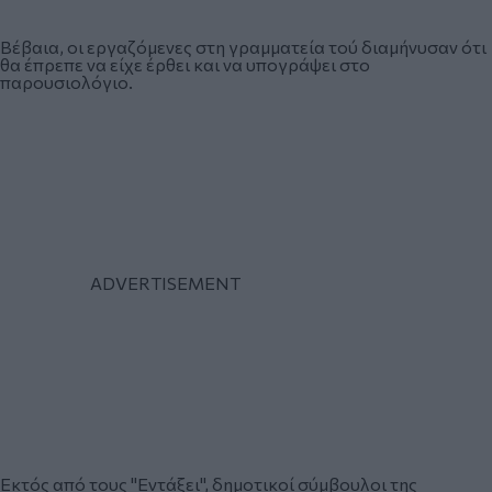
Βέβαια, οι εργαζόμενες στη γραμματεία τού διαμήνυσαν ότι
θα έπρεπε να είχε έρθει και να υπογράψει στο
παρουσιολόγιο.
Εκτός από τους "Εντάξει", δημοτικοί σύμβουλοι της