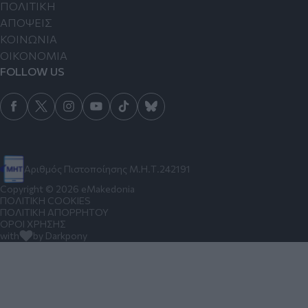
ΠΟΛΙΤΙΚΗ
ΑΠΟΨΕΙΣ
ΚΟΙΝΩΝΙΑ
ΟΙΚΟΝΟΜΙΑ
FOLLOW US
Αριθμός Πιστοποίησης Μ.Η.Τ.242191
Copyright © 2026 eMakedonia
ΠΟΛΙΤΙΚΗ COOKIES
ΠΟΛΙΤΙΚΗ ΑΠΟΡΡΗΤΟΥ
ΟΡΟΙ ΧΡΗΣΗΣ
with
by Darkpony