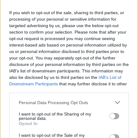
If you wish to opt-out of the sale, sharing to third parties, or
processing of your personal or sensitive information for
targeted advertising by us, please use the below opt-out
section to confirm your selection. Please note that after your
opt-out request is processed you may continue seeing
interest-based ads based on personal information utilized by
us or personal information disclosed to third parties prior to
your opt-out. You may separately opt-out of the further
disclosure of your personal information by third parties on the
IAB’s list of downstream participants. This information may
Διαβάστε περισσότερα
also be disclosed by us to third parties on the
IAB’s List of
Downstream Participants
that may further disclose it to other
third parties.
Τρίτη 14 Ιου 2026, 11:00
«Κλειδί Προόδου»:
Please note that this website/app uses one or more Google
Personal Data Processing Opt Outs
«Ανάσα» 140 εκατ.
services and may gather and store information including but
ευρώ από την
not limited to your visit or usage behaviour. You may click to
I want to opt-out of the Sharing of my
Περιφέρεια Κεντρικής
personal data.
grant or deny consent to Google and its third-party tags to
Opted In
Μακεδονίας σε 1.443
use your data for below specified purposes in below Google
επιχειρήσεις μέσω
consent section.
I want to opt-out of the Sale of my