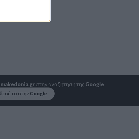
emakedonia.gr
στην αναζήτηση της
Google
εσέ το στην
Google