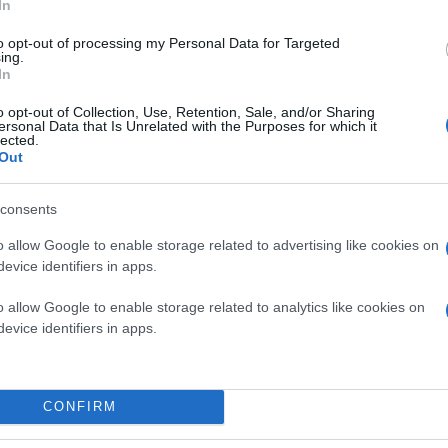
In
to opt-out of processing my Personal Data for Targeted
ing.
In
o opt-out of Collection, Use, Retention, Sale, and/or Sharing
ersonal Data that Is Unrelated with the Purposes for which it
lected.
Out
Το πρόγραμμα περιλαμβάνει εκθέσεις, περφόρμ
δημόσιες παρεμβάσεις. Ξεχωρίζουν το μουσικό 
σειρά δράσεων «Wayward Waters» με επίκεντρο το
consents
Otherwise», που θα παρουσιάσει το πρώτο παιχ
αυτοοργανωμένων ομάδων.
o allow Google to enable storage related to advertising like cookies on
evice identifiers in apps.
Τη διοργάνωση υλοποιεί το
MOMUS-Μητροπολι
o allow Google to enable storage related to analytics like cookies on
Θεσσαλονίκης
, ενεργοποιώντας χώρους της
ΔΕ
evice identifiers in apps.
τη Λιμνοθάλασσα Καλοχωρίου στο Εθνικό Πάρκ
24 Μαΐου
, ενώ η λειτουργία της θα είναι
έως τις 
Σαββατοκύριακα 14:00-22:00, με ελεύθερη πρό
CONFIRM