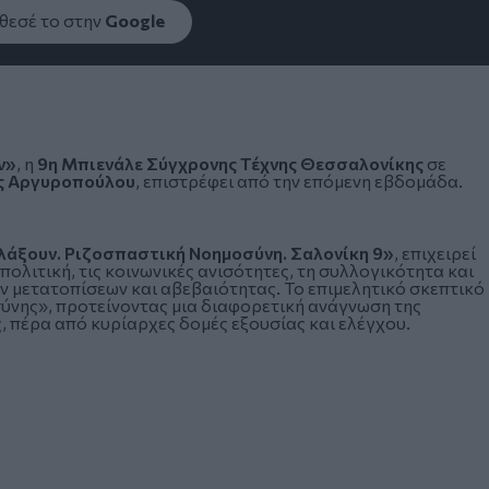
εσέ το στην
Google
ν»
, η
9η Μπιενάλε Σύγχρονης Τέχνης Θεσσαλονίκης
σε
ς Αργυροπούλου
, επιστρέφει από την επόμενη εβδομάδα.
λλάξουν. Ριζοσπαστική Νοημοσύνη. Σαλονίκη 9»
, επιχειρεί
 πολιτική, τις κοινωνικές ανισότητες, τη συλλογικότητα και
ων μετατοπίσεων και αβεβαιότητας. Το επιμελητικό σκεπτικό
σύνης», προτείνοντας μια διαφορετική ανάγνωση της
, πέρα από κυρίαρχες δομές εξουσίας και ελέγχου.