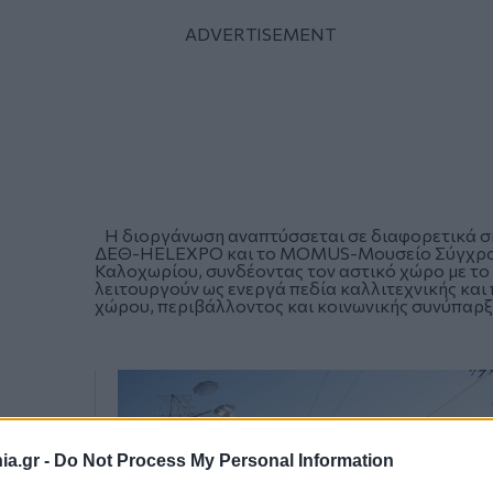
Η διοργάνωση αναπτύσσεται σε διαφορετικά σημε
ΔΕΘ-HELEXPO και το
MOMUS-Μουσείο Σύγχρον
Καλοχωρίου, συνδέοντας τον αστικό χώρο με το 
λειτουργούν ως ενεργά πεδία καλλιτεχνικής κα
χώρου, περιβάλλοντος και κοινωνικής συνύπαρξ
a.gr -
Do Not Process My Personal Information