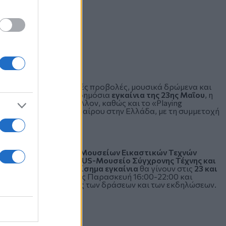
ανς, κινηματογραφικές προβολές, μουσικά δρώμενα και
event
«Rap Riot»
στα δημόσια
εγκαίνια της 23ης Μαΐου
, η
 νερό και το περιβάλλον, καθώς και το «Playing
νίδι τριμερούς ποδοσφαίρου στην Ελλάδα, με τη συμμετοχή
τικός Οργανισμός Μουσείων Εικαστικών Τεχνών
Θ-HELEXPO, το MOMUS-Μουσείο Σύγχρονης Τέχνης και
ο Δέλτα Αξιού
. Τα
επίσημα εγκαίνια
θα γίνουν στις
23 και
5 Ιουλίου
από Τρίτη έως Παρασκευή 16:00-22:00 και
σβαση σε μεγάλο μέρος των δράσεων και των εκδηλώσεων.