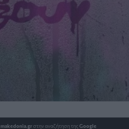
emakedonia.gr
στην αναζήτηση της
Google