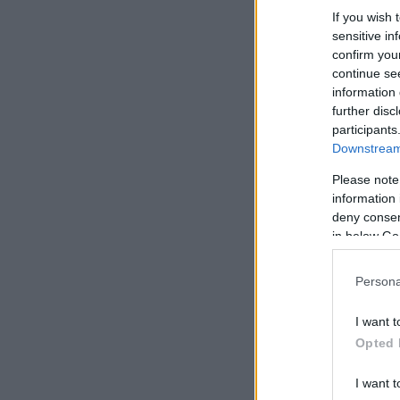
If you wish 
sensitive in
confirm you
continue se
information 
further disc
participants
Downstream 
Please note
information 
deny consent
in below Go
Persona
I want t
Opted 
I want t