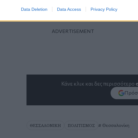
Data Deletion
Data Access
Privacy Policy
Κάνε κλικ και δες περισσότερο
Πρόσθ
ΘΕΣΣΑΛΟΝΙΚΗ
ΠΟΛΙΤΙΣΜΟΣ
Θεσσαλονίκη