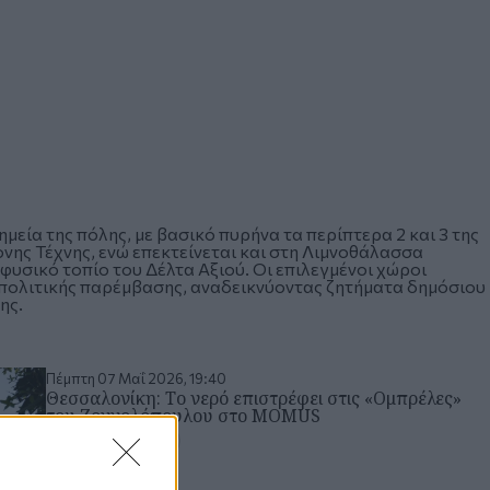
ία της πόλης, με βασικό πυρήνα τα περίπτερα 2 και 3 της
ης Τέχνης
, ενώ επεκτείνεται και στη Λιμνοθάλασσα
φυσικό τοπίο του Δέλτα Αξιού. Οι επιλεγμένοι χώροι
ι πολιτικής παρέμβασης, αναδεικνύοντας ζητήματα δημόσιου
ης.
Πέμπτη 07 Μαΐ 2026, 19:40
Θεσσαλονίκη: Το νερό επιστρέφει στις «Ομπρέλες»
του Ζογγολόπουλου στο MOMUS
ΘΕΣΣΑΛΟΝΙΚΗ