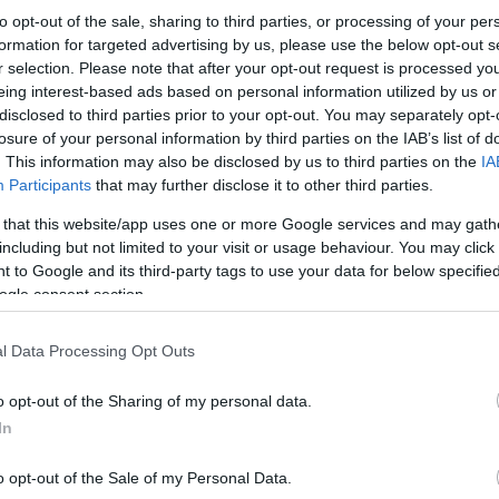
to opt-out of the sale, sharing to third parties, or processing of your per
formation for targeted advertising by us, please use the below opt-out s
r selection. Please note that after your opt-out request is processed y
eing interest-based ads based on personal information utilized by us or
disclosed to third parties prior to your opt-out. You may separately opt-
losure of your personal information by third parties on the IAB’s list of
. This information may also be disclosed by us to third parties on the
IA
Participants
that may further disclose it to other third parties.
 that this website/app uses one or more Google services and may gath
Στην 9η Μπιενάλε συμμετέχουν περισσότεροι 
το εξωτερικό, ανάμεσά τους οι Arthur Jafa, Pierr
including but not limited to your visit or usage behaviour. You may click 
Στέλιος Φαϊτάκης, αλλά και οι The Callas. Παρ
 to Google and its third-party tags to use your data for below specifi
στον υπερρεαλισμό, τη ρωσική πρωτοπορία, την 
ogle consent section.
l Data Processing Opt Outs
o opt-out of the Sharing of my personal data.
In
o opt-out of the Sale of my Personal Data.