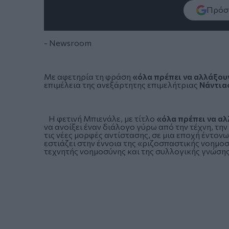
Πρόσθ
- Newsroom
Με αφετηρία τη φράση
«όλα πρέπει να αλλάξου
επιμέλεια της ανεξάρτητης επιμελήτριας
Νάντια
Η φετινή Μπιενάλε, με τίτλο
«όλα πρέπει να α
να ανοίξει έναν διάλογο γύρω από την τέχνη, την
τις νέες μορφές αντίστασης, σε μια εποχή έντον
εστιάζει στην έννοια της «ριζοσπαστικής νοημο
τεχνητής νοημοσύνης και της συλλογικής γνώσης