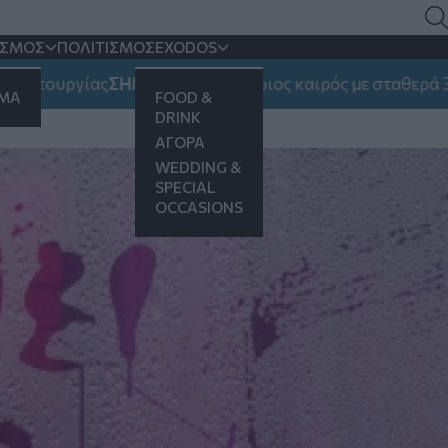
9η Μπιενάλε Σύγχρονης
ΙΣΜΟΣ
ΠΟΛΙΤΙΣΜΟΣ
EXODOS
γίας
ΣΗΜΑΝΤΙΚΟ:
Αίθριος καιρός με σταθερά 38αρια - 
ΗΜΑ
FOOD &
EXPO και το MOMUS-Μουσείο Σύγχρονης
DRINK
ΑΓΟΡΑ
WEDDING &
SPECIAL
OCCASIONS