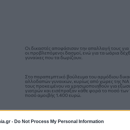
Οι δικαστές αποφάσισαν την απαλλαγή τους για 
οι προβλεπόμενοι δασμοί, ενώ για τα ωάρια δέχ
γυναίκες που τα δωρίζουν.
Στο παραπεμπτικό βούλευμα του αρμόδιου δικα
αλλοδαπών γυναικών, κυρίως από χώρες της ΝΑ 
τους προκειμένου να χρησιμοποιηθούν για εξω
γιατρών και εισέπραξαν κάθε φορά το ποσό των 
ποσό αμοιβής 1.400 ευρώ.
a.gr -
Do Not Process My Personal Information