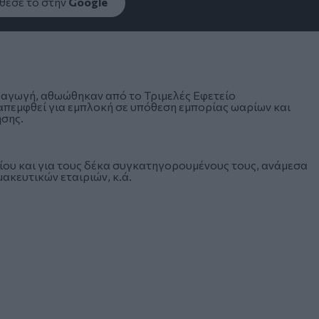
εσέ το στην
Google
ραγωγή, αθωώθηκαν από το Τριμελές Εφετείο
πεμφθεί για εμπλοκή σε υπόθεση εμπορίας ωαρίων και
σης.
ίου και για τους δέκα συγκατηγορουμένους τους, ανάμεσα
κευτικών εταιριών, κ.ά.