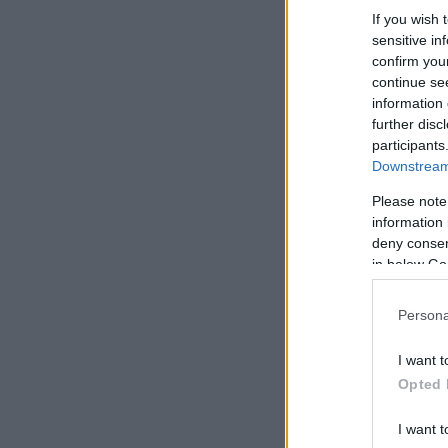
If you wish 
sensitive in
confirm you
continue se
information 
further disc
participants
Downstream 
Please note
information 
deny consent
in below Go
Persona
I want t
Opted 
I want t