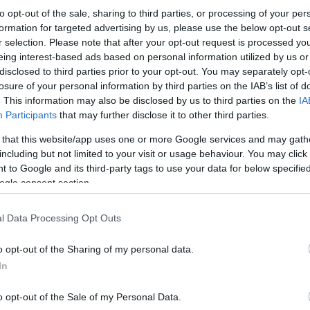
to opt-out of the sale, sharing to third parties, or processing of your per
formation for targeted advertising by us, please use the below opt-out s
r selection. Please note that after your opt-out request is processed y
eing interest-based ads based on personal information utilized by us or
disclosed to third parties prior to your opt-out. You may separately opt-
losure of your personal information by third parties on the IAB’s list of
. This information may also be disclosed by us to third parties on the
IA
Participants
that may further disclose it to other third parties.
 that this website/app uses one or more Google services and may gath
including but not limited to your visit or usage behaviour. You may click 
 to Google and its third-party tags to use your data for below specifi
Οι ίδιοι οι κατηγορούμενοι στις απολογίες τους
ogle consent section.
ΑΠΕ-ΜΠΕ
l Data Processing Opt Outs
o opt-out of the Sharing of my personal data.
Κάνε κλικ και δες περισσότερο
In
Πρόσθ
o opt-out of the Sale of my Personal Data.