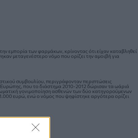
την εμπορία των φαρμάκων, κρίνοντας ότι είχαν καταβληθεί
θηκαν μεταγενέστερο νόμο που ορίζει την αμοιβή για
στικού συμβουλίου, περιγράφονταν περιπτώσεις
Ευρώπης, που το διάστημα 2010-2012 δώρισαν τα ωάριά
σωματική γονιμοποίηση ασθενών των δύο κατηγορούμενων
1.000 ευρώ, ενώ ο νόμος που ψηφίστηκε αργότερα ορίζει