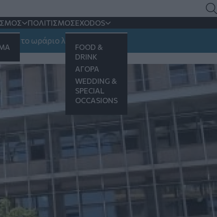
ν υπόθεση εμπορίας
ΙΣΜΟΣ
ΠΟΛΙΤΙΣΜΟΣ
EXODOS
ωράριο λειτουργίας
ΗΜΑ
FOOD &
ειών
DRINK
ΑΓΟΡΑ
WEDDING &
SPECIAL
OCCASIONS