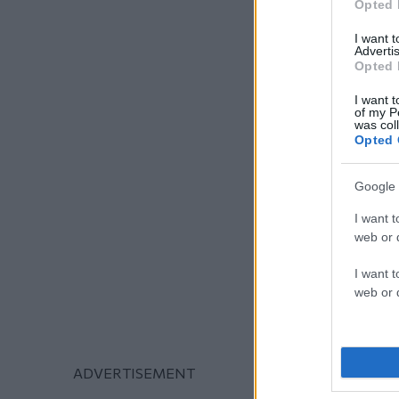
Opted 
I want 
Advertis
Opted 
I want t
of my P
was col
Opted 
Google 
I want t
web or d
I want t
web or d