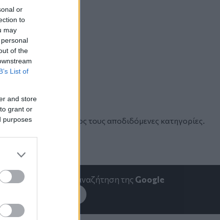
sonal or
ection to
ou may
 personal
out of the
 downstream
B’s List of
er and store
to grant or
ed purposes
 αρνήθηκαν τις εις βάρος τους αποδιδόμενες κατηγορίες.
emakedonia.gr
στην αναζήτηση της
Google
εσέ το στην
Google