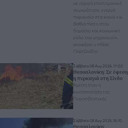
με ισχυρή επιστημονική
συγκρότηση, ενεργή
παρουσία στα κοινά και
βαθιά πίστη στον
δημόσιο και κοινωνικό
ρόλο του μηχανικού»,
αναφέρει ο Ηλίας
Περτζινίδης
Σάββατο 08 Αυγ 2026, 17:02
Θεσσαλονίκη: Σε ύφεση
η πυρκαγιά στη Σίνδο
Άμεση ήταν η
κινητοποίηση της
Πυροσβεστικής
Σάββατο 08 Αυγ 2026, 16:10
Θεσσαλονίκη: