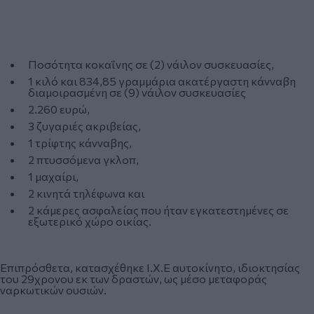
Ποσότητα κοκαΐνης σε (2) νάιλον συσκευασίες,
1 κιλό και 834,85 γραμμάρια ακατέργαστη κάνναβη
διαμοιρασμένη σε (9) νάιλον συσκευασίες
2.260 ευρώ,
3 ζυγαριές ακριβείας,
1 τρίφτης κάνναβης,
2 πτυσσόμενα γκλοπ,
1 μαχαίρι,
2 κινητά τηλέφωνα και
2 κάμερες ασφαλείας που ήταν εγκατεστημένες σε
εξωτερικό χώρο οικίας.
Επιπρόσθετα, κατασχέθηκε Ι.Χ.Ε αυτοκίνητο, ιδιοκτησίας
του 29χρονου εκ των δραστών, ως μέσο μεταφοράς
ναρκωτικών ουσιών.