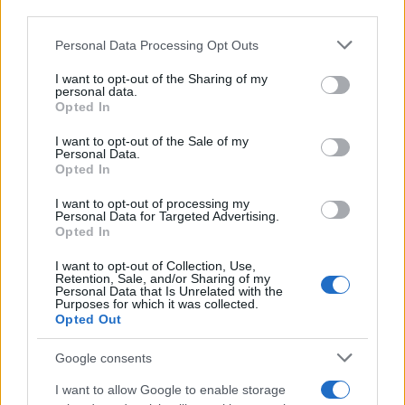
third parties.
Please note that this website/app uses one or more Google
Personal Data Processing Opt Outs
services and may gather and store information including but
not limited to your visit or usage behaviour. You may click to
I want to opt-out of the Sharing of my
personal data.
grant or deny consent to Google and its third-party tags to
Opted In
use your data for below specified purposes in below Google
consent section.
I want to opt-out of the Sale of my
Personal Data.
Opted In
I want to opt-out of processing my
Personal Data for Targeted Advertising.
Opted In
I want to opt-out of Collection, Use,
Retention, Sale, and/or Sharing of my
Personal Data that Is Unrelated with the
Purposes for which it was collected.
Opted Out
Google consents
I want to allow Google to enable storage