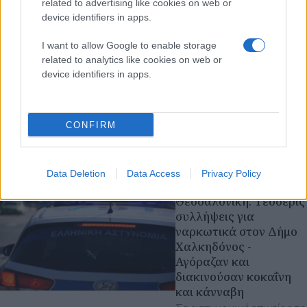
related to advertising like cookies on web or
device identifiers in apps.
I want to allow Google to enable storage
related to analytics like cookies on web or
device identifiers in apps.
CONFIRM
Διαβάστε περισσότερα
Data Deletion
Data Access
Privacy Policy
Πέμπτη 28 Μαΐ 2026, 10:21
Θεσσαλονίκη: Τέσσερις
συλλήψεις για
ναρκωτικά στον Δήμο
Χαλκηδόνος -
Αγόραζαν και
διακινούσαν κοκαΐνη
και κάνναβη