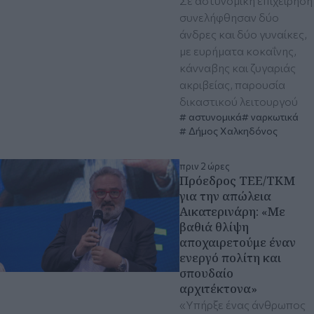
Σε αστυνομική επιχείρηση
συνελήφθησαν δύο
άνδρες και δύο γυναίκες,
με ευρήματα κοκαΐνης,
κάνναβης και ζυγαριάς
ακριβείας, παρουσία
δικαστικού λειτουργού
αστυνομικά
ναρκωτικά
Δήμος Χαλκηδόνος
πριν 2 ώρες
Πρόεδρος ΤΕΕ/ΤΚΜ
για την απώλεια
Αικατερινάρη: «Mε
βαθιά θλίψη
αποχαιρετούμε έναν
ενεργό πολίτη και
σπουδαίο
αρχιτέκτονα»
«Υπήρξε ένας άνθρωπος