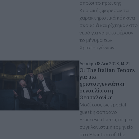
οποίοι το πρωί της
Κυριακής φόρεσαν τα
χαρακτηριστικά κόκκινα
σκουφιά και ρίχτηκαν στο
νερό για να μεταφέρουν
το μήνυμα των
Χριστουγέννων
Δευτέρα 18 Δεκ 2023, 14:21
Οι The Italian Tenors
για μια
χριστουγεννιάτικη
συναυλία στη
Θεσσαλονίκη
Μαζί τους ως special
guest η σοπράνο
Francesca Lanza, σε μια
συγκλονιστική ερμηνεία
στο Phantom of The