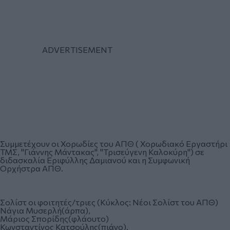
Συμμετέχουν οι Χορωδίες του ΑΠΘ ( Χορωδιακό Εργαστήρι
ΤΜΣ, "Γιάννης Μάντακας", "Τρισεύγενη Καλοκύρη") σε
διδασκαλία Εριφύλλης Δαμιανού και η Συμφωνική
Ορχήστρα ΑΠΘ.
Σολίστ οι φοιτητές/τριες (Κύκλος: Νέοι Σολίστ του ΑΠΘ)
Νάγια Μυσερλή(άρπα),
Μάριος Σπορίδης(φλάουτο)
Κωνσταντίνος Κατσούλης(πιάνο).