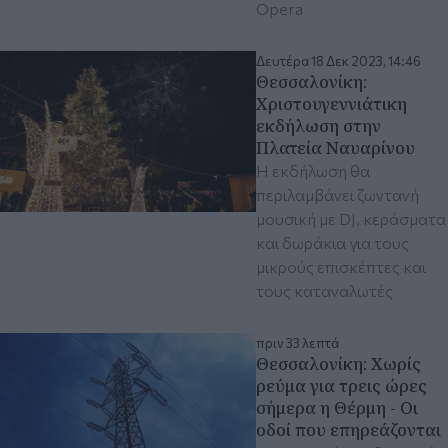
Opera
Δευτέρα 18 Δεκ 2023, 14:46
Θεσσαλονίκη:
Χριστουγεννιάτικη
εκδήλωση στην
Πλατεία Ναυαρίνου
Η εκδήλωση θα
περιλαμβάνει ζωντανή
μουσική με DJ, κεράσματα
και δωράκια για τους
μικρούς επισκέπτες και
τους καταναλωτές
πριν 33 λεπτά
Θεσσαλονίκη: Χωρίς
ρεύμα για τρεις ώρες
σήμερα η Θέρμη - Οι
οδοί που επηρεάζονται