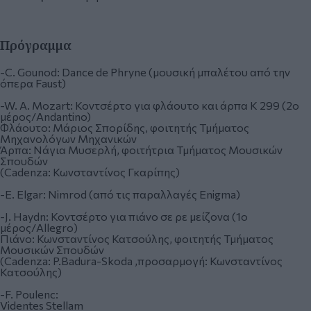
Πρόγραμμα
-C. Gounod: Dance de Phryne (μουσική μπαλέτου από την
όπερα Faust)
-W. A. Mozart: Κοντσέρτο για φλάουτο και άρπα K 299 (2ο
μέρος/Andantino)
Φλάουτο: Μάριος Σπορίδης, φοιτητής Τμήματος
Μηχανολόγων Μηχανικών
Άρπα: Νάγια Μυσερλή, φοιτήτρια Τμήματος Μουσικών
Σπουδών
(Cadenza: Κωνσταντίνος Γκαρίπης)
-Ε. Elgar: Nimrod (από τις παραλλαγές Enigma)
-J. Haydn: Κοντσέρτο για πιάνο σε ρε μείζονα (1ο
μέρος/Allegro)
Πιάνο: Κωνσταντίνος Κατσούλης, φοιτητής Τμήματος
Μουσικών Σπουδών
(Cadenza: P.Badura-Skoda ,προσαρμογή: Κωνσταντίνος
Κατσούλης)
-F. Poulenc:
Videntes Stellam