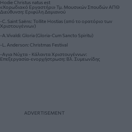
Hodie Christus natus est
«Χορωδιακό Εργαστήρι» Τμ. Μουσικών Σπουδών ΑΠΘ
Διεύθυνση: Εριφύλη Δαμιανού
-C. Saint Saëns: Tollite Hostias (από το ορατόριο των
Χριστουγέννων)
-Α.Vivaldi: Gloria (Gloria-Cum Sancto Spiritu)
-L. Anderson: Christmas Festival
-Aγια Νύχτα - Κάλαντα Χριστουγέννων:
Επεξεργασία-ενορχήστρωση: Βλ. Συμεωνίδης