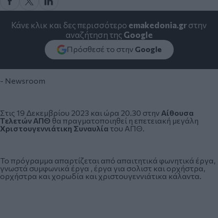
Κάνε κλικ και δες περισσότερο
emakedonia.gr
στην
αναζήτηση της
Google
Πρόσθεσέ το στην
Google
- Newsroom
Στις 19 Δεκεμβρίου 2023 και ώρα 20.30 στην
Αίθουσα
Τελετών ΑΠΘ
θα πραγματοποιηθεί η επετειακή μεγάλη
Χριστουγεννιάτικη Συναυλία
του ΑΠΘ.
Το πρόγραμμα απαρτίζεται από απαιτητικά φωνητικά έργα,
γνωστά συμφωνικά έργα , έργα για σολιστ και ορχήστρα,
ορχήστρα και χορωδία και χριστουγεννιάτικα κάλαντα.