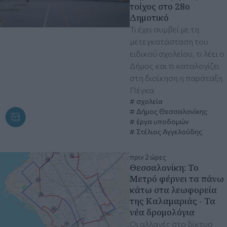
τοίχος στο 28ο
Δημοτικό
Τι έχει συμβεί με τη
μετεγκατάσταση του
ειδικού σχολείου, τι λέει ο
Δήμος και τι καταλογίζει
στη διοίκηση η παράταξη
Πέγκα
σχολεία
Δήμος Θεσσαλονίκης
έργα υποδομών
Στέλιος Αγγελούδης
πριν 2 ώρες
Θεσσαλονίκη: Το
Μετρό φέρνει τα πάνω
κάτω στα λεωφορεία
της Καλαμαριάς - Τα
νέα δρομολόγια
Οι αλλαγές στο δίκτυο