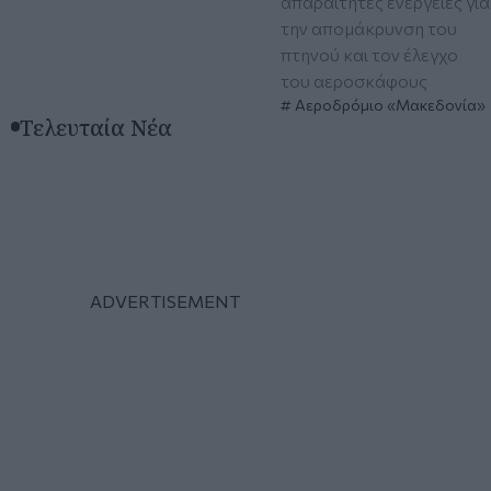
απαραίτητες ενέργειες για
την απομάκρυνση του
πτηνού και τον έλεγχο
του αεροσκάφους
Αεροδρόμιο «Μακεδονία»
Τελευταία Νέα