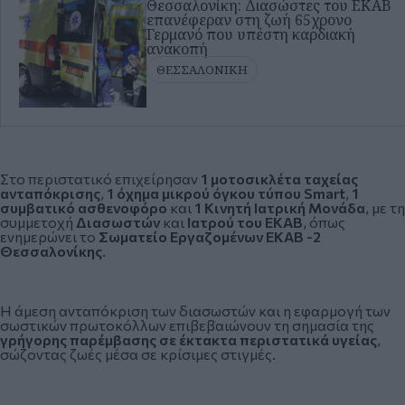
Θεσσαλονίκη: Διασώστες του ΕΚΑΒ
επανέφεραν στη ζωή 65χρονο
Γερμανό που υπέστη καρδιακή
ανακοπή
ΘΕΣΣΑΛΟΝΙΚΗ
Στο περιστατικό επιχείρησαν
1 μοτοσικλέτα ταχείας
ανταπόκρισης
,
1 όχημα μικρού όγκου τύπου Smart
,
1
συμβατικό ασθενοφόρο
και
1 Κινητή Ιατρική Μονάδα
, με τη
συμμετοχή
Διασωστών
και
Ιατρού του ΕΚΑΒ
, όπως
ενημερώνει το
Σωματείο Εργαζομένων ΕΚΑΒ -2
Θεσσαλονίκης
.
Η άμεση ανταπόκριση των διασωστών και η εφαρμογή των
σωστικών πρωτοκόλλων επιβεβαιώνουν τη σημασία της
γρήγορης παρέμβασης σε έκτακτα περιστατικά υγείας
,
σώζοντας ζωές μέσα σε κρίσιμες στιγμές.