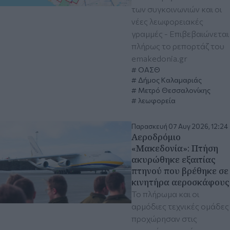
των συγκοινωνιών και οι
νέες λεωφορειακές
γραμμές - Επιβεβαιώνεται
πλήρως το ρεπορτάζ του
emakedonia.gr
ΟΑΣΘ
Δήμος Καλαμαριάς
Μετρό Θεσσαλονίκης
λεωφορεία
Παρασκευή 07 Αυγ 2026, 12:24
Αεροδρόμιο
«Μακεδονία»: Πτήση
ακυρώθηκε εξαιτίας
πτηνού που βρέθηκε σε
κινητήρα αεροσκάφους
Το πλήρωμα και οι
αρμόδιες τεχνικές ομάδες
προχώρησαν στις