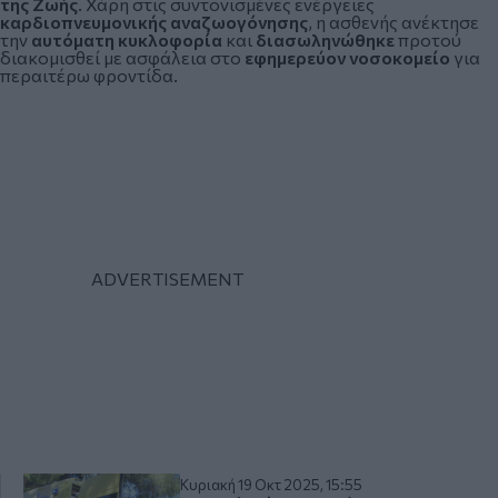
της Ζωής
. Χάρη στις συντονισμένες ενέργειες
καρδιοπνευμονικής αναζωογόνησης
, η ασθενής ανέκτησε
την
αυτόματη κυκλοφορία
και
διασωληνώθηκε
προτού
διακομισθεί με ασφάλεια στο
εφημερεύον νοσοκομείο
για
περαιτέρω φροντίδα.
Κυριακή 19 Οκτ 2025, 15:55