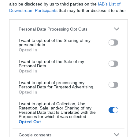
also be disclosed by us to third parties on the
IAB’s List of
Downstream Participants
that may further disclose it to other
third parties.
Please note that this website/app uses one or more Google
Personal Data Processing Opt Outs
services and may gather and store information including but
not limited to your visit or usage behaviour. You may click to
I want to opt-out of the Sharing of my
personal data.
grant or deny consent to Google and its third-party tags to
Opted In
use your data for below specified purposes in below Google
consent section.
I want to opt-out of the Sale of my
Personal Data.
Opted In
I want to opt-out of processing my
Personal Data for Targeted Advertising.
Opted In
I want to opt-out of Collection, Use,
Retention, Sale, and/or Sharing of my
Personal Data that Is Unrelated with the
Purposes for which it was collected.
Opted Out
Διαβάστε περισσότερα
Google consents