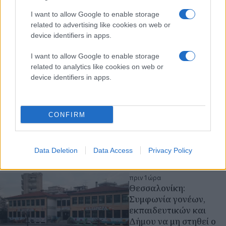
I want to allow Google to enable storage
πριν 1 ώρα
related to advertising like cookies on web or
Θεσσαλονίκη:
device identifiers in apps.
Παραδόθηκε το γήπεδο
μπάσκετ στην Κίμωνος
I want to allow Google to enable storage
Βόγα - Το πρώτο από
related to analytics like cookies on web or
τα έξι με χορηγία της
device identifiers in apps.
ΔΕΗ (βίντεο)
Τι λέει σχετικά στην
ανάρτησή του ο
CONFIRM
Δήμαρχος Στέλιος
Αγγελούδης
έργα υποδομών
Data Deletion
Data Access
Privacy Policy
Δήμος Θεσσαλονίκης
πριν 1 ώρα
Θεσσαλονίκη:
Συμφωνία γονέων,
εκπαιδευτικών και
Δήμου να μη στηθεί ο