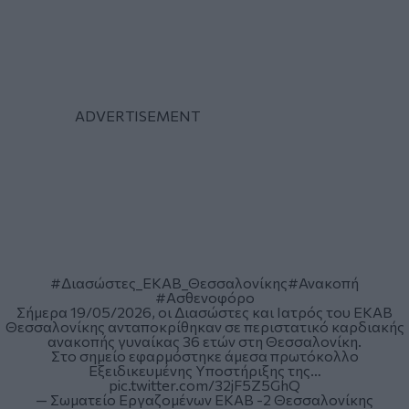
#Διασώστες_ΕΚΑΒ_Θεσσαλονίκης
#Ανακοπή
#Ασθενοφόρο
Σήμερα 19/05/2026, οι Διασώστες και Ιατρός του ΕΚΑΒ
Θεσσαλονίκης ανταποκρίθηκαν σε περιστατικό καρδιακής
ανακοπής γυναίκας 36 ετών στη Θεσσαλονίκη.
Στο σημείο εφαρμόστηκε άμεσα πρωτόκολλο
Εξειδικευμένης Υποστήριξης της…
pic.twitter.com/32jF5Z5GhQ
— Σωματείο Εργαζομένων ΕΚΑΒ -2 Θεσσαλονίκης