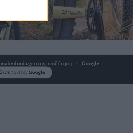
emakedonia.gr
στην αναζήτηση της
Google
εσέ το στην
Google