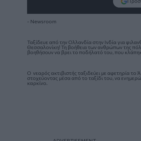
Πρόσθ
- Newsroom
Ταξίδευε από την Ολλανδία στην Ινδία για φιλα
Θεσσαλονίκη! Τη βοήθεια των ανθρώπων της πόλη
βοηθήσουν να βρει το ποδήλατό του, που κλάπηκ
Ο νεαρός ακτιβιστής ταξιδεύει με αφετηρία το Ά
στοχεύοντας μέσα από το ταξίδι του, να ενημερώ
καρκίνο.