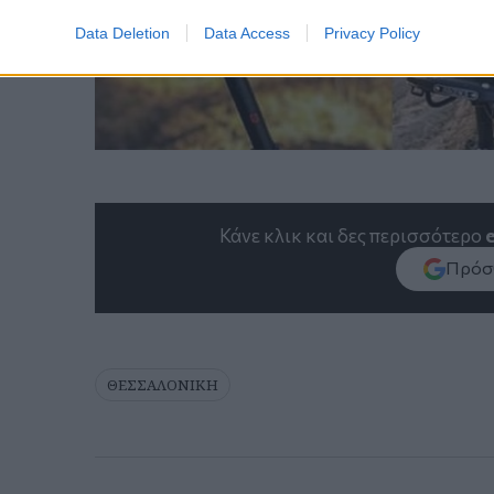
Data Deletion
Data Access
Privacy Policy
Κάνε κλικ και δες περισσότερο
Πρόσθ
ΘΕΣΣΑΛΟΝΙΚΗ