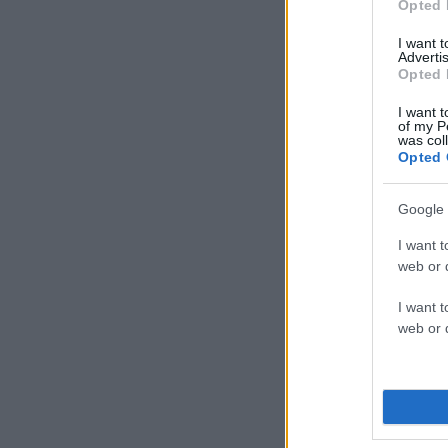
Opted 
I want 
Advertis
Opted 
I want t
of my P
was col
Opted 
Google 
I want t
web or d
I want t
web or d