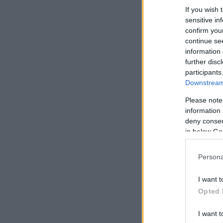
If you wish 
sensitive in
confirm you
continue se
information 
further disc
participants
Downstream 
Please note
information 
deny consent
in below Go
Persona
I want t
Opted 
I want t