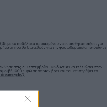
ξίδι με το ποδήλατο προκειμένου να ευαισθητοποιήσει για
χρήματα που θα διατεθούν για την φυσιοθεραπεία παιδιών με
κίνησε στις 21 Σεπτεμβρίου, κινδυνεύει να τελειώσει στην
 αμοιβή 1000 ευρώ σε όποιον βρει και του επιστρέψει το
g-dreamcycle/)