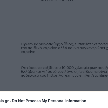
Πρώην καρκινοπαθής ο ίδιος, εμπνεύστηκε το τα
τον παιδικό καρκίνο αλλά και να συγκεντρώσει 
καρκίνο.
Ωστόσο, το ταξίδι του 10.000 χιλιομέτρων που ξε
Ελλάδα και γι΄αυτό τον λόγο ο Jitse Bouma δίνει
ποδήλατό του
(https://dreamcycle.nl/en/stichtin
a.gr -
Do Not Process My Personal Information