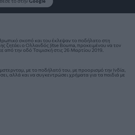
εσέ το στην
Google
νθρωπικό σκοπό και του έκλεψαν το ποδήλατο στη
ς ζητάει ο Ολλανδός Jitse Bouma, προκειμένου να τον
ε από την οδό Τσιμισκή στις 26 Μαρτίου 2019.
μστερνταμ, με το ποδήλατό του, με προορισμό την Ινδία,
σει, αλλά και να συγκεντρώσει χρήματα για τα παιδιά με