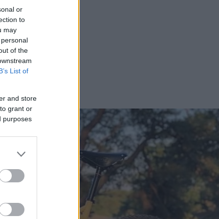
sonal or
ection to
ou may
 personal
out of the
 downstream
B’s List of
er and store
to grant or
ed purposes