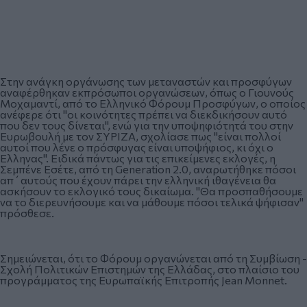
Στην ανάγκη οργάνωσης των μεταναστών και προσφύγων
αναφέρθηκαν εκπρόσωποι οργανώσεων, όπως ο Γιουνούς
Μοχαμαντί, από το Ελληνικό Φόρουμ Προσφύγων, ο οποίος
ανέφερε ότι "οι κοινότητες πρέπει να διεκδικήσουν αυτό
που δεν τους δίνεται", ενώ για την υποψηφιότητά του στην
Ευρωβουλή με τον ΣΥΡΙΖΑ, σχολίασε πως "είναι πολλοί
αυτοί που λένε ο πρόσφυγας είναι υποψήφιος, κι όχι ο
Ελληνας". Ειδικά πάντως για τις επικείμενες εκλογές, η
Σεμπένε Εσέτε, από τη Generation 2.0, αναρωτήθηκε πόσοι
απ΄αυτούς που έχουν πάρει την ελληνική ιθαγένεια θα
ασκήσουν το εκλογικό τους δικαίωμα. "Θα προσπαθήσουμε
να το διερευνήσουμε και να μάθουμε πόσοι τελικά ψήφισαν"
πρόσθεσε.
Σημειώνεται, ότι το Φόρουμ οργανώνεται από τη Συμβίωση -
Σχολή Πολιτικών Επιστημών της Ελλάδας, στο πλαίσιο του
προγράμματος της Ευρωπαϊκής Επιτροπής Jean Monnet.