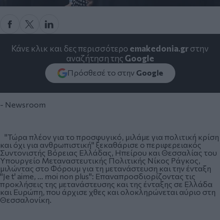
Κάνε κλικ και δες περισσότερο
emakedonia.gr
στην
αναζήτηση της
Google
Πρόσθεσέ το στην
Google
- Newsroom
"Τώρα πλέον για το προσφυγικό, μιλάμε για πολιτική κρίση
και όχι για ανθρωπιστική" ξεκαθάρισε ο περιφερειακός
Συντονιστής Βόρειας Ελλάδας, Ηπείρου και Θεσσαλίας του
Υπουργείο Μεταναστευτικής Πολιτικής Νίκος Ράγκος,
μιλώντας στο Φόρουμ για τη μετανάστευση και την ένταξη
"Je t' aime, … moi non plus": Επαναπροσδιορίζοντας τις
προκλήσεις της μετανάστευσης και της ένταξης σε Ελλάδα
και Ευρώπη, που άρχισε χθες και ολοκληρώνεται αύριο στη
Θεσσαλονίκη.