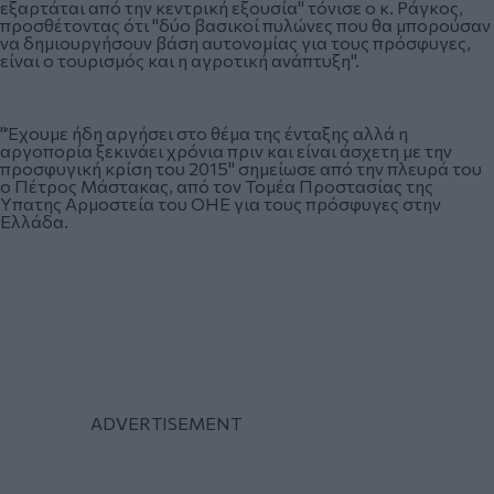
εξαρτάται από την κεντρική εξουσία" τόνισε ο κ. Ράγκος,
προσθέτοντας ότι "δύο βασικοί πυλώνες που θα μπορούσαν
να δημιουργήσουν βάση αυτονομίας για τους πρόσφυγες,
είναι ο τουρισμός και η αγροτική ανάπτυξη".
"Έχουμε ήδη αργήσει στο θέμα της ένταξης αλλά η
αργοπορία ξεκινάει χρόνια πριν και είναι άσχετη με την
προσφυγική κρίση του 2015" σημείωσε από την πλευρά του
ο Πέτρος Μάστακας, από τον Τομέα Προστασίας της
Ύπατης Αρμοστεία του ΟΗΕ για τους πρόσφυγες στην
Ελλάδα.