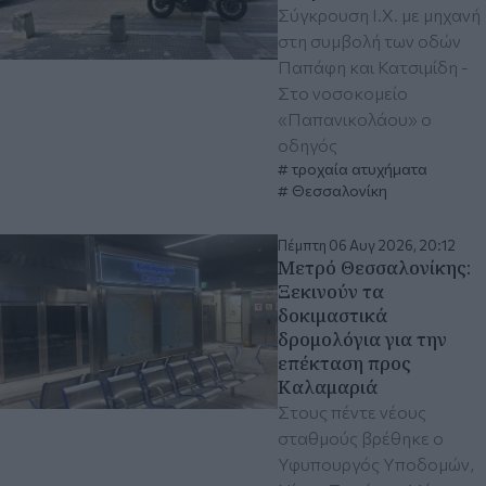
Σύγκρουση Ι.Χ. με μηχανή
στη συμβολή των οδών
Παπάφη και Κατσιμίδη -
Στο νοσοκομείο
«Παπανικολάου» ο
οδηγός
τροχαία ατυχήματα
Θεσσαλονίκη
Πέμπτη 06 Αυγ 2026, 20:12
Μετρό Θεσσαλονίκης:
Ξεκινούν τα
δοκιμαστικά
δρομολόγια για την
επέκταση προς
Καλαμαριά
Στους πέντε νέους
σταθμούς βρέθηκε ο
Υφυπουργός Υποδομών,