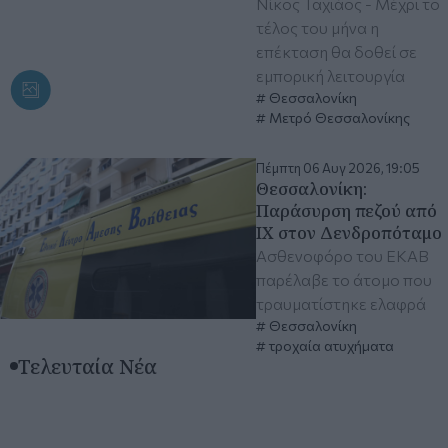
Νίκος Ταχιάος - Μέχρι το
τέλος του μήνα η
επέκταση θα δοθεί σε
εμπορική λειτουργία
Θεσσαλονίκη
Μετρό Θεσσαλονίκης
Πέμπτη 06 Αυγ 2026, 19:05
Θεσσαλονίκη:
Παράσυρση πεζού από
ΙΧ στον Δενδροπόταμο
Ασθενοφόρο του ΕΚΑΒ
παρέλαβε το άτομο που
τραυματίστηκε ελαφρά
Θεσσαλονίκη
τροχαία ατυχήματα
Τελευταία Νέα