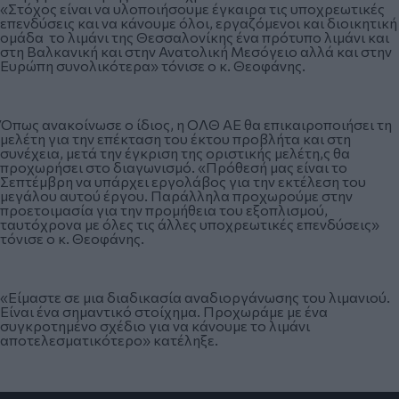
«Στόχος είναι να υλοποιήσουμε έγκαιρα τις υποχρεωτικές
επενδύσεις και να κάνουμε όλοι, εργαζόμενοι και διοικητική
ομάδα το λιμάνι της Θεσσαλονίκης ένα πρότυπο λιμάνι και
στη Βαλκανική και στην Ανατολική Μεσόγειο αλλά και στην
Ευρώπη συνολικότερα» τόνισε ο κ. Θεοφάνης.
Όπως ανακοίνωσε ο ίδιος, η ΟΛΘ ΑΕ θα επικαιροποιήσει τη
μελέτη για την επέκταση του έκτου προβλήτα και στη
συνέχεια, μετά την έγκριση της οριστικής μελέτη,ς θα
προχωρήσει στο διαγωνισμό. «Πρόθεσή μας είναι το
Σεπτέμβρη να υπάρχει εργολάβος για την εκτέλεση του
μεγάλου αυτού έργου. Παράλληλα προχωρούμε στην
προετοιμασία για την προμήθεια του εξοπλισμού,
ταυτόχρονα με όλες τις άλλες υποχρεωτικές επενδύσεις»
τόνισε ο κ. Θεοφάνης.
«Είμαστε σε μια διαδικασία αναδιοργάνωσης του λιμανιού.
Είναι ένα σημαντικό στοίχημα. Προχωράμε με ένα
συγκροτημένο σχέδιο για να κάνουμε το λιμάνι
αποτελεσματικότερο» κατέληξε.