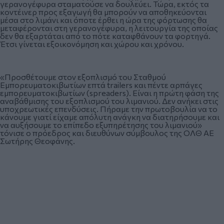
γερανογέφυρα σταματούσε να δουλεύει. Τώρα, εκτός τα
κοντέινερ προς εξαγωγή θα μπορούν να αποθηκεύονται
μέσα στο λιμάνι και όποτε έρθει η ώρα της φόρτωσης θα
μεταφέρονται στη γερανογέφυρα, η λειτουργία της οποίας
δεν θα εξαρτάται από το πότε καταφθάνουν τα φορτηγά.
Έτσι γίνεται εξοικονόμηση και χώρου και χρόνου.
«Προσθέτουμε στον εξοπλισμό του Σταθμού
Εμπορευματοκιβωτίων επτά trailers και πέντε αρπάγες
εμπορευματοκιβωτίων (spreaders). Είναι η πρώτη φάση της
αναβάθμισης του εξοπλισμού του λιμανιού. Δεν ανήκει στις
υποχρεωτικές επενδύσεις. Πήραμε την πρωτοβουλία να το
κάνουμε γιατί είχαμε απόλυτη ανάγκη να διατηρήσουμε και
να αυξήσουμε το επίπεδο εξυπηρέτησης του λιμανιού»
τόνισε ο πρόεδρος και διευθύνων σύμβουλος της ΟΛΘ ΑΕ
Σωτήρης Θεοφάνης.