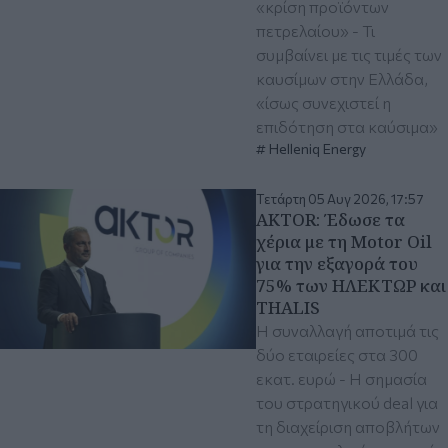
«κρίση προϊόντων
πετρελαίου» - Τι
συμβαίνει με τις τιμές των
καυσίμων στην Ελλάδα,
«ίσως συνεχιστεί η
επιδότηση στα καύσιμα»
Helleniq Energy
Τετάρτη 05 Αυγ 2026, 17:57
AKTOR: Έδωσε τα
χέρια με τη Motor Oil
για την εξαγορά του
75% των ΗΛΕΚΤΩΡ και
THALIS
Η συναλλαγή αποτιμά τις
δύο εταιρείες στα 300
εκατ. ευρώ - Η σημασία
του στρατηγικού deal για
τη διαχείριση αποβλήτων