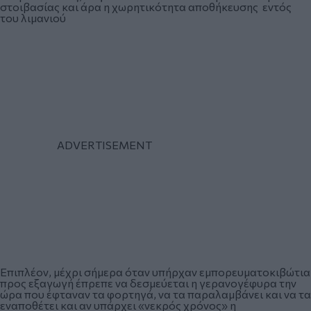
στοιβασίας και άρα η χωρητικότητα αποθήκευσης εντός
του λιμανιού
Επιπλέον, μέχρι σήμερα όταν υπήρχαν εμπορευματοκιβώτια
προς εξαγωγή έπρεπε να δεσμεύεται η γερανογέφυρα την
ώρα που έφταναν τα φορτηγά, να τα παραλαμβάνει και να τα
εναποθέτει και αν υπάρχει «νεκρός χρόνος» η