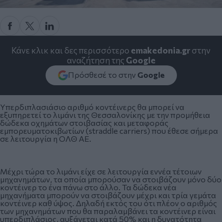
Κάνε κλικ και δες περισσότερο
emakedonia.gr
στην
αναζήτηση της
Google
Πρόσθεσέ το στην
Google
Υπερδιπλασιάσιο αριθμό κοντέινερς θα μπορεί να
εξυπηρετεί το λιμάνι της Θεσσαλονίκης με την προμήθεια
δώδεκα οχημάτων στοιβασίας και μεταφοράς
εμπορευματοκιβωτίων (straddle carriers) που έθεσε σήμερα
σε λειτουργία η ΟΛΘ ΑΕ.
Μέχρι τώρα το λιμάνι είχε σε λειτουργία εννέα τέτοιων
μηχανημάτων, τα οποία μπορούσαν να στοιβάζουν μόνο δύο
κοντέινερ το ένα πάνω στο άλλο. Τα δώδεκα νέα
μηχανήματα μπορούν να στοιβάζουν μέχρι και τρία γεμάτα
κοντέινερ καθ ύψος. Δηλαδή εκτός του ότι πλέον ο αριθμός
των μηχανημάτων που θα παραλαμβάνει τα κοντέινερ είναι
υπερδιπλάσιος, αυξάνεται κατά 50% και η δυνατότητα