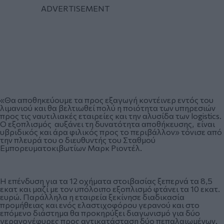
«Θα αποθηκεύουμε τα προς εξαγωγή κοντέινερ εντός του
λιμανιού και θα βελτιωθεί πολύ η ποιότητα των υπηρεσιών
προς τις ναυτιλιακές εταιρείες και την αλυσίδα των logistics.
Ο εξοπλισμός αυξάνει τη δυνατότητα αποθήκευσης, είναι
υβριδικός και άρα φιλικός προς το περιβάλλον» τόνισε από
την πλευρά του ο διευθυντής του Σταθμού
Εμπορευματοκιβωτίων Μαρκ Ριοντέλ.
Η επένδυση για τα 12 οχήματα στοιβασίας ξεπερνά τα 8,5
εκατ και μαζί με τον υπόλοιπο εξοπλισμό φτάνει τα 10 εκατ.
ευρώ. Παράλληλα η εταιρεία ξεκίνησε διαδικασία
προμήθειας και ενός ελαστιχοφόρου γερανού και στο
επόμενο διάστημα θα προκηρύξει διαγωνισμό για δύο
γερανογέφυρες προς αντικατάσταση δύο πεπαλαιωμένων.