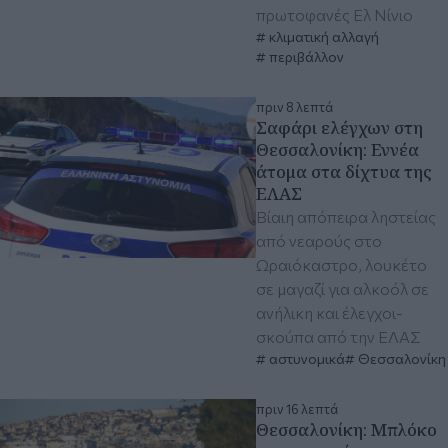
πρωτοφανές Ελ Νίνιο
κλιματική αλλαγή
περιβάλλον
πριν 8 λεπτά
Σαφάρι ελέγχων στη
Θεσσαλονίκη: Εννέα
άτομα στα δίχτυα της
ΕΛΑΣ
Βίαιη απόπειρα ληστείας
από νεαρούς στο
Ωραιόκαστρο, λουκέτο
σε μαγαζί για αλκοόλ σε
ανήλικη και έλεγχοι-
σκούπα από την ΕΛΑΣ
αστυνομικά
Θεσσαλονίκη
πριν 16 λεπτά
Θεσσαλονίκη: Μπλόκο