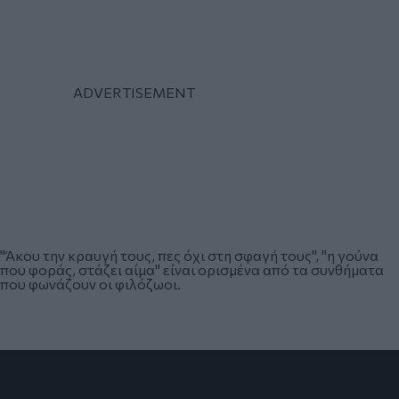
"Άκου την κραυγή τους, πες όχι στη σφαγή τους", "η γούνα
που φοράς, στάζει αίμα" είναι ορισμένα από τα συνθήματα
που φωνάζουν οι φιλόζωοι.