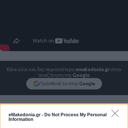
Κάνε κλικ και δες περισσότερο
emakedonia.gr
στην
αναζήτηση της
Google
Πρόσθεσέ το στην
Google
eMakedonia.gr -
Do Not Process My Personal
Information