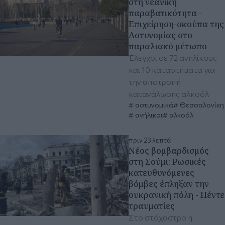
στη νεανική
παραβατικότητα -
Επιχείρηση-σκούπα της
Αστυνομίας στο
παραλιακό μέτωπο
Έλεγχοι σε 72 ανηλίκους
και 10 καταστήματα για
την αποτροπή
κατανάλωσης αλκοόλ
αστυνομικά
Θεσσαλονίκη
ανήλικοι
αλκοόλ
πριν 23 λεπτά
Νέος βομβαρδισμός
στη Σούμι: Ρωσικές
κατευθυνόμενες
βόμβες έπληξαν την
ουκρανική πόλη - Πέντε
τραυματίες
Στο στόχαστρο η