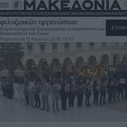
Θεσσαλονίκη: "Με σεβασμό στη ζωή,
λέμε όχι στη σφαγή" είπαν εκπρόσωποι
ΙΚΗ
ΠΟΛΙΤΙΚΗ
ΑΠΟΨΕΙΣ
ΚΟΙΝΩΝΙΑ
ΟΙΚΟΝΟΜΙΑ
ΔΙΕΘΝΗ
ΑΘΛΗΤ
φιλοζωικών οργανώσεων
ΣΤΟΙΧ
Κύριο αίτημα της διαμαρτυρίας η υπεράσπιση των
δικαιωμάτων των ζώων
Παρασκευή 12 Απριλίου 2019, 19:51