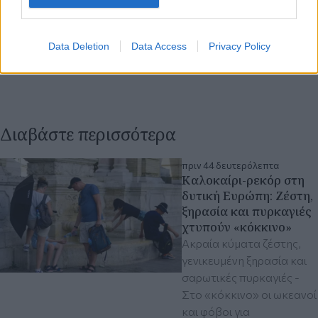
Data Deletion
Data Access
Privacy Policy
Διαβάστε περισσότερα
πριν 44 δευτερόλεπτα
Καλοκαίρι-ρεκόρ στη
δυτική Ευρώπη: Ζέστη,
ξηρασία και πυρκαγιές
χτυπούν «κόκκινο»
Ακραία κύματα ζέστης,
γενικευμένη ξηρασία και
σαρωτικές πυρκαγιές -
Στο «κόκκινο» οι ωκεανοί
και φόβοι για