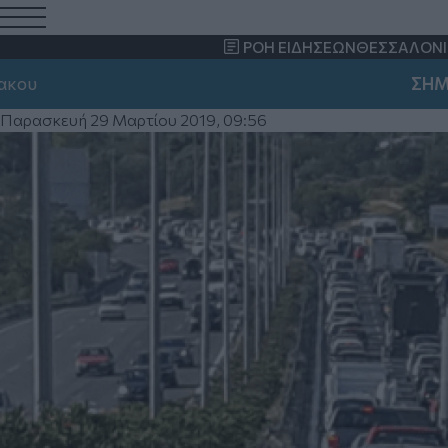
Θεσσαλονίκη: Μία τραυμ
ΡΟΗ ΕΙΔΗΣΕΩΝ
ΘΕΣΣΑΛΟΝΙ
περιφερειακή οδό
ΣΗΜΑΝΤΙΚΟ:
Μποτιλιάρισμα και μεγάλες καθυστερήσεις
Παρασκευή 29 Μαρτίου 2019, 09:56