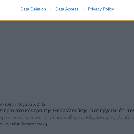
Data Deletion
Data Access
Privacy Policy
α
κευή 07 Αυγ 2026, 21:12
τήριο στο κέντρο της Θεσσαλονίκης: Κατήγγειλε ότι τ
εριστατικό ερευνά το Τμήμα Δίωξης και Εξιχνίασης Εγκλημά
τυνομικά
Θεσσαλονίκη