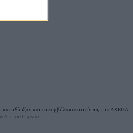
ον καταδίωξαν και τον εμβόλισαν στο ύψος του ΑΧΕΠΑ
των Λευκού Πύργου