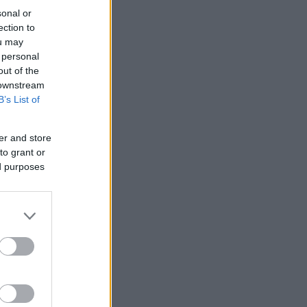
sonal or
ection to
ou may
 personal
out of the
 downstream
B’s List of
er and store
to grant or
ed purposes