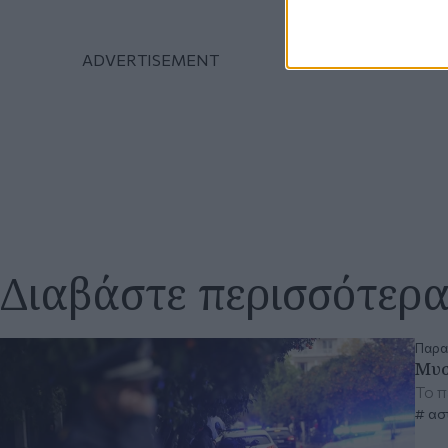
Διαβάστε περισσότερ
Παρασ
Μυσ
To π
ασ