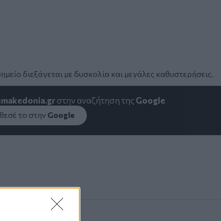
ημείο διεξάγεται με δυσκολία και μεγάλες καθυστερήσεις.
emakedonia.gr
στην αναζήτηση της
Google
εσέ το στην
Google