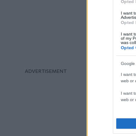
Opted 
I want 
Advertis
Opted 
I want t
of my P
was col
Opted 
Google 
I want t
web or d
I want t
web or d