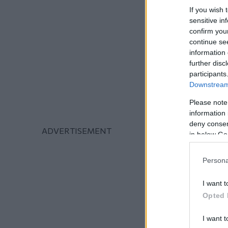
If you wish 
sensitive in
confirm you
continue se
information 
further disc
participants
Downstream 
Please note
information 
deny consent
in below Go
Persona
I want t
Opted 
I want t