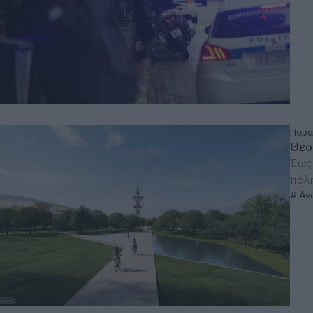
Παρα
Θεσ
Έως 
πόλ
Αν