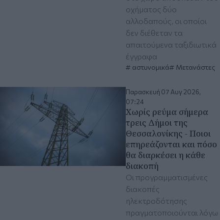
οχήματος δύο
αλλοδαπούς, οι οποίοι
δεν διέθεταν τα
απαιτούμενα ταξιδιωτικά
έγγραφα
αστυνομικά
Μετανάστες
Παρασκευή 07 Αυγ 2026,
07:24
Χωρίς ρεύμα σήμερα
τρεις Δήμοι της
Θεσσαλονίκης - Ποιοι
επηρεάζονται και πόσο
θα διαρκέσει η κάθε
διακοπή
Οι προγραμματισμένες
διακοπές
ηλεκτροδότησης
πραγματοποιούνται λόγω