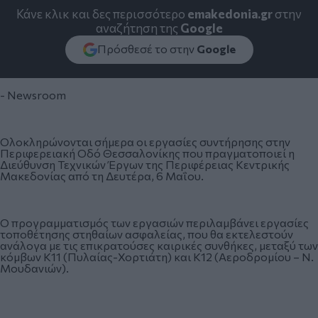
Κάνε κλικ και δες περισσότερο
emakedonia.gr
στην
αναζήτηση της
Google
Πρόσθεσέ το στην
Google
- Newsroom
Ολοκληρώνονται σήμερα οι εργασίες συντήρησης στην
Περιφερειακή Οδό Θεσσαλονίκης που πραγματοποιεί η
Διεύθυνση Τεχνικών Έργων της Περιφέρειας Κεντρικής
Μακεδονίας από τη Δευτέρα, 6 Μαΐου.
Ο προγραμματισμός των εργασιών περιλαμβάνει εργασίες
τοποθέτησης στηθαίων ασφαλείας, που θα εκτελεστούν
ανάλογα με τις επικρατούσες καιρικές συνθήκες, μεταξύ των
κόμβων Κ11 (Πυλαίας-Χορτιάτη) και Κ12 (Αεροδρομίου – Ν.
Μουδανιών).