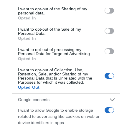
πριν 1 ώρα
services and may gather and store information including but
Στην Θεσσαλονίκη
not limited to your visit or usage behaviour. You may click to
I want to opt-out of the Sharing of my
personal data.
έρχεται ο Α. Τσίπρας
grant or deny consent to Google and its third-party tags to
Opted In
για την ΔΕΘ - Το
use your data for below specified purposes in below Google
πρόγραμμά του
consent section.
I want to opt-out of the Sale of my
Personal Data.
Ο πρόεδρος της
Opted In
Ελληνικής Αριστερής
Συμπαράταξης θα
I want to opt-out of processing my
Personal Data for Targeted Advertising.
επισκεφθεί τη Διεθνή
Opted In
Έκθεση Θεσσαλονίκης
την Τετάρτη 9
I want to opt-out of Collection, Use,
Retention, Sale, and/or Sharing of my
Σεπτεμβρίου
Personal Data that Is Unrelated with the
Purposes for which it was collected.
Αλέξης Τσίπρας
Opted Out
ΕΛΑΣ - Ελληνική Αριστερή
Συμπαράταξη
Google consents
ΔΕΘ
I want to allow Google to enable storage
πριν 2 ώρες
related to advertising like cookies on web or
Συνελήφθη στην
device identifiers in apps.
Θεσσαλονίκη Τούρκος