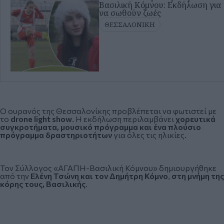
Βασιλική Κόμνου: Εκδήλωση για
να σωθούν ζωές
ΘΕΣΣΑΛΟΝΙΚΗ
Ο ουρανός της Θεσσαλονίκης προβλέπεται να φωτιστεί με
το
drone light show
. H εκδήλωση περιλαμβάνει
χορευτικά
συγκροτήματα, μουσικό πρόγραμμα και ένα πλούσιο
πρόγραμμα δραστηριοτήτων
για όλες τις ηλικίες.
Τον Σύλλογος «ΑΓΑΠΗ-Βασιλική Κόμνου» δημιουργήθηκε
από την
Ελένη Τσώνη και τον Δημήτρη Κόμνο
,
στη μνήμη της
κόρης τους, Βασιλικής
.