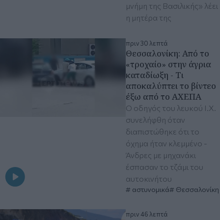
μνήμη της Βασιλικής» λέει
η μητέρα της
πριν 30 λεπτά
Θεσσαλονίκη: Από το
«τροχαίο» στην άγρια
καταδίωξη - Τι
αποκαλύπτει το βίντεο
έξω από το ΑΧΕΠΑ
Ο οδηγός του λευκού Ι.Χ.
συνελήφθη όταν
διαπιστώθηκε ότι το
όχημα ήταν κλεμμένο -
Άνδρες με μηχανάκι
έσπασαν το τζάμι του
αυτοκινήτου
αστυνομικά
Θεσσαλονίκη
πριν 46 λεπτά