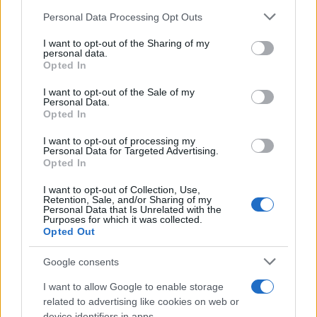
Please note that this website/app uses one or more Google
Personal Data Processing Opt Outs
services and may gather and store information including but
not limited to your visit or usage behaviour. You may click to
I want to opt-out of the Sharing of my
personal data.
grant or deny consent to Google and its third-party tags to
Opted In
use your data for below specified purposes in below Google
consent section.
I want to opt-out of the Sale of my
Personal Data.
Opted In
I want to opt-out of processing my
Personal Data for Targeted Advertising.
Opted In
I want to opt-out of Collection, Use,
Retention, Sale, and/or Sharing of my
Personal Data that Is Unrelated with the
Purposes for which it was collected.
Opted Out
Google consents
I want to allow Google to enable storage
related to advertising like cookies on web or
device identifiers in apps.