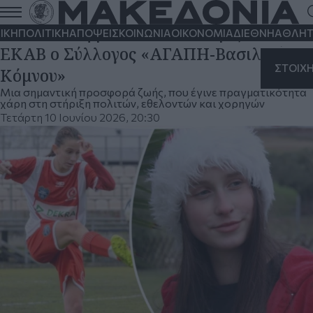
Θεσσαλονίκη: Πλήρως εξοπλισμένη
διασωστική μοτοσικλέτα δωρίζει στο
ΙΚΗ
ΠΟΛΙΤΙΚΗ
ΑΠΟΨΕΙΣ
ΚΟΙΝΩΝΙΑ
ΟΙΚΟΝΟΜΙΑ
ΔΙΕΘΝΗ
ΑΘΛΗΤ
ΕΚΑΒ ο Σύλλογος «ΑΓΑΠΗ-Βασιλική
ΣΤΟΙΧ
Κόμνου»
Μια σημαντική προσφορά ζωής, που έγινε πραγματικότητα
χάρη στη στήριξη πολιτών, εθελοντών και χορηγών
Τετάρτη 10 Ιουνίου 2026, 20:30