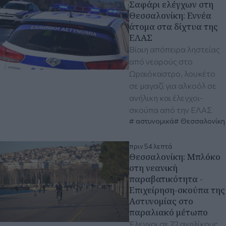
Σαφάρι ελέγχων στη
Θεσσαλονίκη: Εννέα
άτομα στα δίχτυα της
ΕΛΑΣ
Βίαιη απόπειρα ληστείας
από νεαρούς στο
Ωραιόκαστρο, λουκέτο
σε μαγαζί για αλκοόλ σε
ανήλικη και έλεγχοι-
σκούπα από την ΕΛΑΣ
αστυνομικά
Θεσσαλονίκη
πριν 54 λεπτά
Θεσσαλονίκη: Μπλόκο
στη νεανική
παραβατικότητα -
Επιχείρηση-σκούπα της
Αστυνομίας στο
παραλιακό μέτωπο
Έλεγχοι σε 72 ανηλίκους