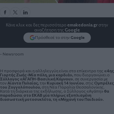
Κάνε κλικ και δες περισσότερο
emakedonia.gr
στην
αναζήτηση της
Google
Πρόσθεσέ το στην
Google
- Newsroom
H προσφορά και η αλληλεγγύη είναι στο επίκεντρο της
«4ης
Γιορτής Ζωής-Μία πόλη, μια καρδιά»,
που διοργανώνει ο
Σύλλογος «ΑΓΑΠΗ-Βασιλική Κόμνου»
, σε συνεργασία με
τον
Αίαντα Πυλαίας,
την
Κυριακή 14 Ιουνίου
, στις
Ομπρέλες
του Ζογγολόπουλου,
στη Νέα Παραλία Θεσσαλονίκης.
Κατά τη διάρκεια της εκδήλωσης, ο Σύλλογος «Αγάπη»
θα
παραδώσει στο ΕΚΑΒ μία πλήρως εξοπλισμένη
διασωστική μοτοσυκλέτα, τη «Μηχανή του Παιδιού».