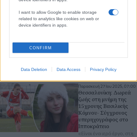
I want to allow Google to enable storage
related to analytics like cookies on web or
device identifiers in apps.
CONFIRM
Data Deletion
Data Access
Privacy Policy
Διαβάστε περισσότερα
Παρασκευή 27 Ιου 2025, 07:00
Θεσσαλονίκη: Δωρεά
ζωής στη μνήμη της
15χρονης Βασιλικής
Κόμνου- Σύγχρονος
υπερηχογράφος στο
Ιπποκράτειο
«Είναι ένα ιερό έργο, στη