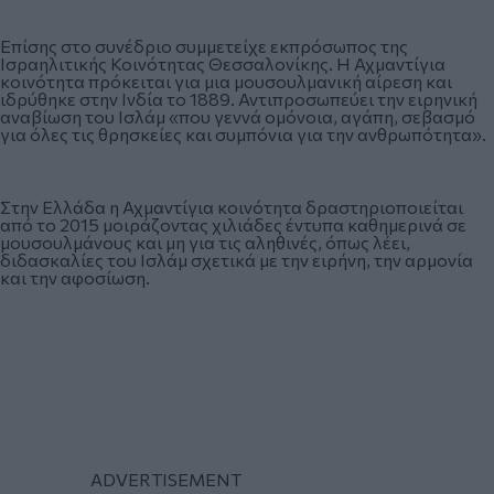
Επίσης στο συνέδριο συμμετείχε εκπρόσωπος της
Ισραηλιτικής Κοινότητας Θεσσαλονίκης. Η Αχμαντίγια
κοινότητα πρόκειται για μια μουσουλμανική αίρεση και
ιδρύθηκε στην Ινδία το 1889. Αντιπροσωπεύει την ειρηνική
αναβίωση του Ισλάμ «που γεννά ομόνοια, αγάπη, σεβασμό
για όλες τις θρησκείες και συμπόνια για την ανθρωπότητα».
Στην Ελλάδα η Αχμαντίγια κοινότητα δραστηριοποιείται
από το 2015 μοιράζοντας χιλιάδες έντυπα καθημερινά σε
μουσουλμάνους και μη για τις αληθινές, όπως λέει,
διδασκαλίες του Ισλάμ σχετικά με την ειρήνη, την αρμονία
και την αφοσίωση.