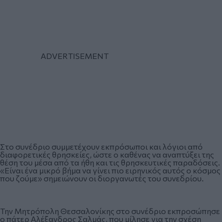
Στο συνέδριο συμμετέχουν εκπρόσωποι και λόγιοι από
διαφορετικές θρησκείες, ώστε ο καθένας να αναπτύξει της
θέση του μέσα από τα ήθη και τις θρησκευτικές παραδόσεις.
«Είναι ένα μικρό βήμα να γίνει πιο ειρηνικός αυτός ο κόσμος
που ζούμε» σημειώνουν οι διοργανωτές του συνεδρίου.
Την Μητρόπολη Θεσσαλονίκης στο συνέδριο εκπροσώπησε
ο πάτερ Αλέξανδρος Σαλμάς, που μίλησε για την σχέση