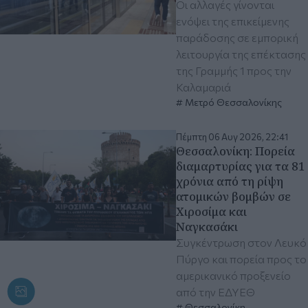
Οι αλλαγές γίνονται
ενόψει της επικείμενης
παράδοσης σε εμπορική
λειτουργία της επέκτασης
της Γραμμής 1 προς την
Καλαμαριά
Μετρό Θεσσαλονίκης
Πέμπτη 06 Αυγ 2026, 22:41
Θεσσαλονίκη: Πορεία
διαμαρτυρίας για τα 81
χρόνια από τη ρίψη
ατομικών βομβών σε
Χιροσίμα και
Ναγκασάκι
Συγκέντρωση στον Λευκό
Πύργο και πορεία προς το
αμερικανικό προξενείο
από την ΕΔΥΕΘ
Θεσσαλονίκη