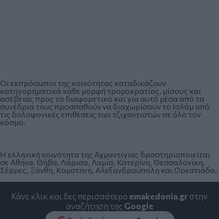
Οι εκπρόσωποι της κοινότητας καταδικάζουν
κατηγορηματικά κάθε μορφή τρομοκρατίας, μίσους και
ασέβειας προς το διαφορετικό και για αυτό μέσα από τα
συνέδρια τους προσπαθούν να διαχωρίσουν το Ισλάμ από
τις δολοφονικές επιθέσεις των τζιχαντιστών σε όλο τον
κόσμο.
Η ελληνική κοινότητα της Αχμαντίγιας δραστηριοποιείται
σε Αθήνα, Θήβα, Λάρισα, Λαμία, Κατερίνη, Θεσσαλονίκη,
Σέρρες, Ξάνθη, Κομοτηνή, Αλεξανδρούπολη και Ορεστιάδα.
Κάνε κλικ και δες περισσότερο
emakedonia.gr
στην
αναζήτηση της
Google