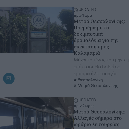
UPDATED
πριν 1 ώρα
Μετρό Θεσσαλονίκης:
Πρεμιέρα με τα
δοκιμαστικά
δρομολόγια για την
επέκταση προς
Καλαμαριά
Μέχρι το τέλος του μήνα η
επέκταση θα δοθεί σε
εμπορική λειτουργία
Θεσσαλονίκη
Μετρό Θεσσαλονίκης
UPDATED
πριν 2 ώρες
Μετρό Θεσσαλονίκης:
Αλλαγές σήμερα στο
ωράριο λειτουργίας