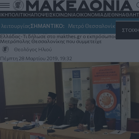
Θεσσαλονίκη: Πολυθρησκευτικό
συνέδριο από μουσουλμάνους που
ΙΚΗ
ΠΟΛΙΤΙΚΗ
ΑΠΟΨΕΙΣ
ΚΟΙΝΩΝΙΑ
ΟΙΚΟΝΟΜΙΑ
ΔΙΕΘΝΗ
ΑΘΛΗΤ
καταδικάζουν τη βία
ειτουργίας
ΣΗΜΑΝΤΙΚΟ:
Μετρό Θεσσαλονίκης: Αλλαγές 
ΣΤΟΙΧ
Το διοργάνωσε η Αχμαντίγια Μουσουλμανική Κοινότητας
Ελλάδας-Τι δήλωσε στο makthes.gr ο εκπρόσωπος της
Μητρόπολης Θεσσαλονίκης που συμμετείχε
Θεολόγος Ηλιού
Πέμπτη 28 Μαρτίου 2019, 19:32