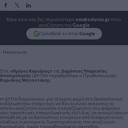
Κάνε κλικ και δες περισσότερο
emakedonia.gr
στην
αναζήτηση της
Google
Πρόσθεσέ το στην
Google
- Newsroom
Στις
«Ημέρες Καριέρας»
της
Δημόσιας Υπηρεσίας
Απασχόλησης
(ΔΥΠΑ) παραβρέθηκε ο Πρωθυπουργός
Κυριάκος Μητσοτάκης
.
Η ΔΥΠΑ διοργανώνει για τέταρτη φορά στη Θεσσαλονίκη
εκδήλωση που στόχο έχει να διευκολύνει ανέργους οι
οποίοι αναζητούν εργασία ή εργαζόμενους που ψάχνουν
νέες προοπτικές επαγγελματικής εξέλιξης, να συνομιλήσουν
απευθείας με εκπροσώπους εταιρειών από διαφορετικούς
κλάδους οικονομικής δραστηριότητας που αναζητούν
προσωπικό, χωρίς προκαθορισμένο ραντεβού.