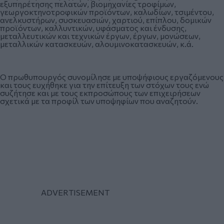
εξυπηρέτησης πελατών, βιομηχανίες τροφίμων,
γεωργοκτηνοτροφικών προϊόντων, καλωδίων, τσιμέντου,
ανελκυστήρων, συσκευασιών, χαρτιού, επίπλου, δομικών
προϊόντων, καλλυντικών, υφάσματος και ένδυσης,
μεταλλευτικών και τεχνικών έργων, έργων, μονώσεων,
μεταλλικών κατασκευών, αλουμινοκατασκευών, κ.ά.
Ο πρωθυπουργός συνομίλησε με υποψήφιους εργαζόμενους
και τους ευχήθηκε για την επίτευξη των στόχων τους ενώ
συζήτησε και με τους εκπροσώπους των επιχειρήσεων
σχετικά με τα προφίλ των υποψηφίων που αναζητούν.