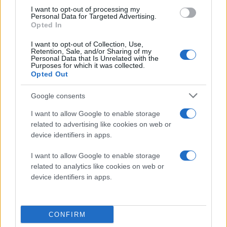
I want to opt-out of processing my
Personal Data for Targeted Advertising.
Opted In
I want to opt-out of Collection, Use,
Retention, Sale, and/or Sharing of my
Personal Data that Is Unrelated with the
Purposes for which it was collected.
Opted Out
Google consents
I want to allow Google to enable storage
related to advertising like cookies on web or
Διαβάστε περισσότερα
device identifiers in apps.
I want to allow Google to enable storage
Σάββατο 16 Σεπ 2023, 14:25
related to analytics like cookies on web or
Θεσσαλονίκη - Κυρ.
device identifiers in apps.
Μητσοτάκης: Σε χρόνο
ρεκόρ
αποκαταστάθηκε η
πνευμονολογική
CONFIRM
κλινική του