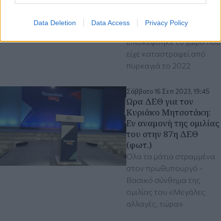
«Παπανικολάου»
(βίντεο)
Data Deletion
Data Access
Privacy Policy
Ο πρωθυπουργός
επισκέφθηκε το χώρο που
είχε καταστραφεί από
πυρκαγιά το 2022
Σάββατο 16 Σεπ 2023, 19:45
Ώρα ΔΕΘ για τον
Κυριάκο Μητσοτάκη:
Εν αναμονή της ομιλίας
του στην 87η ΔΕΘ
(φωτ.)
Όλα τα μάτια στραμμένα
στον πρωθυπουργό -
Βασικό σύνθημα της
ομιλίας του «Μεγάλες
αλλαγές, τώρα»