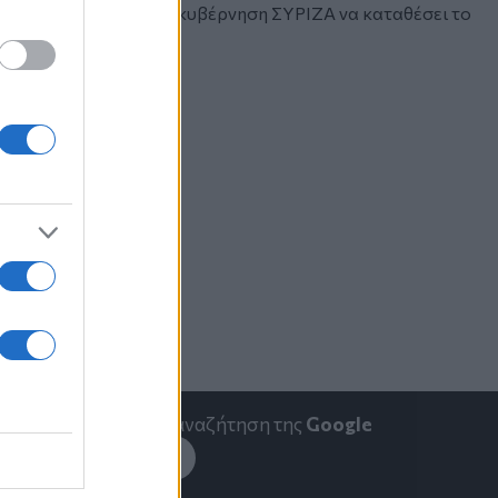
με! Ούτε να σκεφτεί η κυβέρνηση ΣΥΡΙΖΑ να καταθέσει το
emakedonia.gr
στην αναζήτηση της
Google
εσέ το στην
Google