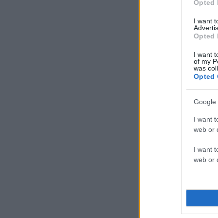
Opted 
I want 
Advertis
Opted 
I want t
of my P
was col
Opted 
Google 
I want t
web or d
I want t
web or d