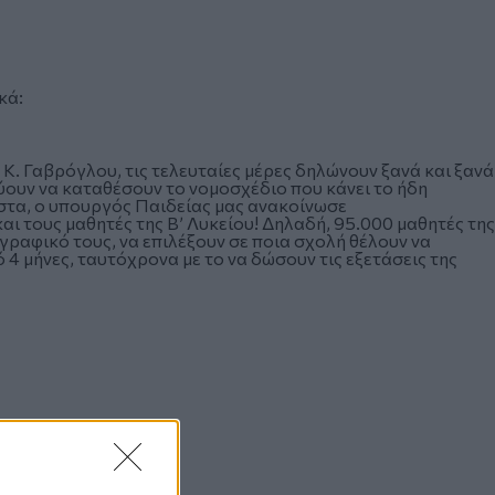
κά:
Κ. Γαβρόγλου, τις τελευταίες μέρες δηλώνουν ξανά και ξανά
ουν να καταθέσουν το νομοσχέδιο που κάνει το ήδη
στα, ο υπουργός Παιδείας μας ανακοίνωσε
ι τους μαθητές της Β’ Λυκείου! Δηλαδή, 95.000 μαθητές της
γραφικό τους, να επιλέξουν σε ποια σχολή θέλουν να
 4 μήνες, ταυτόχρονα με το να δώσουν τις εξετάσεις της