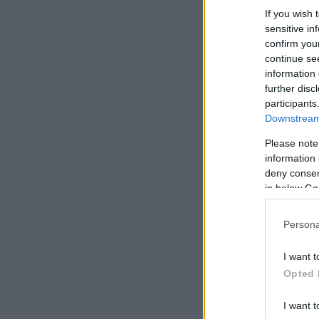
If you wish 
sensitive in
confirm you
continue se
information 
further disc
participants
Downstream 
Please note
information 
deny consent
in below Go
Persona
I want t
Opted 
I want t