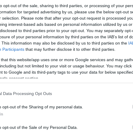
to opt-out of the sale, sharing to third parties, or processing of your per
formation for targeted advertising by us, please use the below opt-out s
r selection. Please note that after your opt-out request is processed y
eing interest-based ads based on personal information utilized by us or
disclosed to third parties prior to your opt-out. You may separately opt-
losure of your personal information by third parties on the IAB’s list of
. This information may also be disclosed by us to third parties on the
IA
Participants
that may further disclose it to other third parties.
Αντίστοιχα, για τους μαθητές των ΕΠΑΛ, η μοναδι
κόστος διαβίωσης να είναι απαγορευτικό για έν
περιορίζει τον αριθμό των μαθητών από τα ΕΠΑΛ
 that this website/app uses one or more Google services and may gath
προβλέπεται στο 5%, ενώ το ποσοστό των θέσεων
including but not limited to your visit or usage behaviour. You may click 
κινητοποιήσεις που έγιναν σε πολλά ΕΠΑΛ της 
 to Google and its third-party tags to use your data for below specifi
εισαγωγής των μαθητών των ΕΠΑΛ, αλλά –όπως εί
και μόνο για το Πανεπιστήμιο Δυτικής Αττικής…
ogle consent section.
l Data Processing Opt Outs
Δεν τους νοιάζει η αγωνία μας, η πίεση και το ά
εξοντωτικές εξετάσεις, σε ένα διαρκές τρεχαλητ
o opt-out of the Sharing of my personal data.
τους νοιάζει η κατάσταση στα σπίτια μας, που οι
όλα αυτά να τα κάνουν ακόμα χειρότερα! Παίζου
In
είναι αυτή τη στιγμή στον αέρα!
o opt-out of the Sale of my Personal Data.