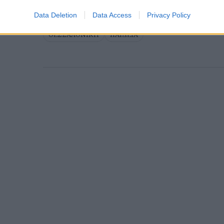
Data Deletion
Data Access
Privacy Policy
ΘΕΣΣΑΛΟΝΙΚΗ
ΠΑΙΔΕΙΑ