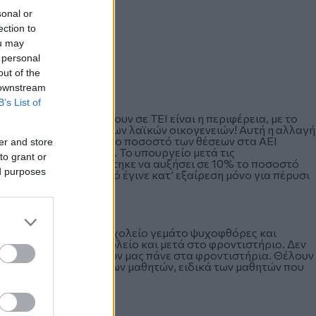
sonal or
ection to
ou may
 personal
out of the
 downstream
B’s List of
κή επιλογή να φοιτήσουν σε ΤΕΙ είναι η περιφέρεια, με το
α πολύ μεγάλο μέρος των λαϊκών οικογενειών! Αυτή η αλλαγή
 για εισαγωγή, αφού το ποσοστό των θέσεων στα ΑΕΙ
er and store
 για τα ΤΕΙ ήταν 20%. Το υπουργείο μετά τις
to grant or
χώρας πέρυσι αναγκάστηκε να αυξήσει σε 10% το ποσοστό
ed purposes
χε ανακοινώσει- αυτό έγινε κατ’ εξαίρεση μόνο για πέρυσι
γχος που ζούμε σε ένα σχολείο γεμάτο ψυχοφθόρες και
ό από το σπίτι στο σχολείο και μετά στο φροντιστήριο. Δεν
 μισοί μισθοί των γονιών μας πάνε στα φροντιστήρια. Θέλουν
ν με το μέλλον όλων των μαθητών, ειδικά των μαθητών που