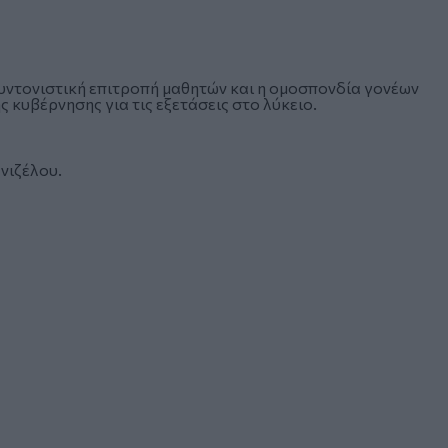
υντονιστική επιτροπή μαθητών και η ομοσπονδία γονέων
 κυβέρνησης για τις εξετάσεις στο λύκειο.
ενιζέλου.