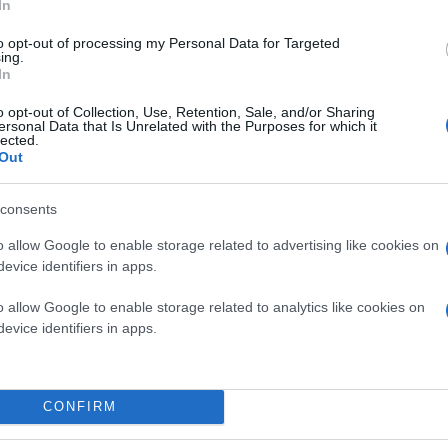
In
Εμείς πειραματόζωα της κυβέρνησης δε θα γίνου
νομοσχέδιο!»
to opt-out of processing my Personal Data for Targeted
ing.
In
o opt-out of Collection, Use, Retention, Sale, and/or Sharing
ersonal Data that Is Unrelated with the Purposes for which it
lected.
Out
consents
o allow Google to enable storage related to advertising like cookies on
evice identifiers in apps.
o allow Google to enable storage related to analytics like cookies on
evice identifiers in apps.
Κάνε κλικ και δες περισσότερο
CONFIRM
Πρόσθ