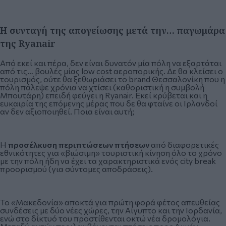
Η συνταγή της απογείωσης μετά την… παγωμάρα
της
Ryanair
Από εκεί και πέρα, δεν είναι δυνατόν μία πόλη να εξαρτάται
από τις… βουλές μίας low cost αεροπορικής. Δε θα κλείσει ο
τουρισμός, ούτε θα ξεθωριάσει το brand Θεσσαλονίκη που η
πόλη πάλεψε χρόνια να χτίσει (καθοριστική η συμβολή
Μπουτάρη) επειδή φεύγει η Ryanair. Εκεί κρύβεται και η
ευκαιρία της επόμενης μέρας που δε θα φταίνε οι Ιρλανδοί
αν δεν αξιοποιηθεί. Ποια είναι αυτή;
Η
προσέλκυση περιπτώσεων πτήσεων
από διαφορετικές
εθνικότητες για «βιώσιμη» τουριστική κίνηση όλο το χρόνο
με την πόλη ήδη να έχει τα χαρακτηριστικά ενός city break
προορισμού (για σύντομες αποδράσεις).
Το «Μακεδονία» αποκτά για πρώτη φορά φέτος απευθείας
συνδέσεις με δύο νέες χώρες, την Αίγυπτο και την Ιορδανία,
ενώ στο δίκτυό του προστίθενται οκτώ νέα δρομολόγια.