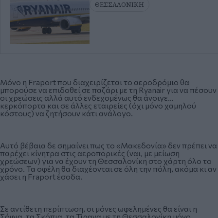
ΘΕΣΣΑΛΟΝΙΚΗ
Μόνο η Fraport που διαχειρίζεται το αεροδρόμιο θα
μπορούσε να επιδοθεί σε παζάρι με τη Ryanair για να πέσουν
οι χρεώσεις αλλά αυτό ενδεχομένως θα άνοιγε…
κερκόπορτα και σε άλλες εταιρείες (όχι μόνο χαμηλού
κόστους) να ζητήσουν κάτι ανάλογο.
Αυτό βέβαια δε σημαίνει πως το «Μακεδονία» δεν πρέπει να
παρέχει κίνητρα στις αεροπορικές (ναι, με μείωση
χρεώσεων) για να έχουν τη Θεσσαλονίκη στο χάρτη όλο το
χρόνο. Τα οφέλη θα διαχέονται σε όλη την πόλη, ακόμα κι αν
χάσει η Fraport έσοδα.
Σε αντίθετη περίπτωση, οι μόνες ωφελημένες θα είναι η
Σόφια, τα Σκόπια, τα Τίρανα με τη Θεσσαλονίκη μόνο