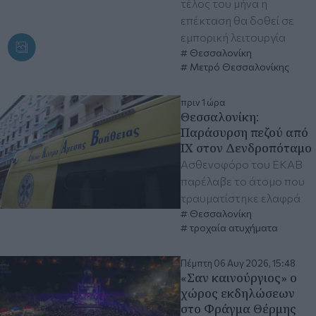
τέλος του μήνα η
επέκταση θα δοθεί σε
εμπορική λειτουργία
Θεσσαλονίκη
Μετρό Θεσσαλονίκης
πριν 1 ώρα
Θεσσαλονίκη:
Παράσυρση πεζού από
ΙΧ στον Δενδροπόταμο
Ασθενοφόρο του ΕΚΑΒ
παρέλαβε το άτομο που
τραυματίστηκε ελαφρά
Θεσσαλονίκη
τροχαία ατυχήματα
Πέμπτη 06 Αυγ 2026, 15:48
«Σαν καινούργιος» ο
χώρος εκδηλώσεων
στο Φράγμα Θέρμης