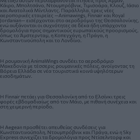
Μεταξύ αυτών περιλαμβάνονται πτήσεις προς Αμμάν,
Κάιρο, Μπολτσάνο, Ντουμπρόβνικ, Τιμισοάρα, Κλουζ, Ιάσιο
και Ανατολικά Μίντλαντς. Παράλληλα, τρεις νέες
αεροπορικές εταιρείες —Animawings, Finnair και Royal
Jordanian— εισέρχονται στο αεροδρόμιο της Θεσσαλονίκης,
ενώ αυξάνονται οι συχνότητες σε δέκα ήδη υπάρχοντα
δρομολόγια προς σημαντικούς ευρωπαϊκούς προορισμούς,
όπως το Άμστερνταμ, η Κοπεγχάγη, η Πράγα, η
Κωνσταντινούπολη και το Λονδίνο.
Η ρουμανική AnimaWings συνδέει το αεροδρόμιο
Μακεδονία με τέσσερις ρουμανικές πόλεις, ανοίγοντας τη
Βόρεια Ελλάδα σε νέα τουριστικά κοινά υψηλότερων
εισοδημάτων.
Η Finnair πετάει για Θεσσαλονίκη από το Ελσίνκι τρεις
φορές εβδομαδιαίως από τον Μάιο, με πιθανή συνέχεια και
στη χειμερινή περίοδο.
Η Aegean προσθέτει απευθείας συνδέσεις για
Κωνσταντινούπολη, Ντουμπρόβνικ και Πράγα, ενώ η Sky
Express συνεχίζει τα δρομολόγια προς Ντίσελντορφ και