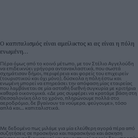
Ο καπιταλισμός είναι αμείλικτος κι ας είναι η πόλη
ενωμένη…
Πέρα όμως από το κοινό μέτωπο, με τον Στέλιο Αγγελούδη
να επιδεικνύει γρήγορα αντανακλαστικά, που σωστά
σχημάτισαν δήμοι, περιφέρεια και φορείς του επιχειρείν
(τουριστικού και όχι μόνο), δύσκολα η πόλη έστω και
ενωμένη μπορεί να επηρεάσει την απόφαση μίας εταιρείας
που λαμβάνεται σε μία ασταθή διεθνή συγκυρία με κριτήρια
καθαρά οικονομικά. «Δε μας συμφέρει να κρατάμε βάση στη
Θεσσαλονίκη όλο το χρόνο, πληρώνουμε πολλά στο
αεροδρόμιο, δε βγαίνουν τα νούμερα, φεύγουμε», τόσο
απλά και… καπιταλιστικά.
Με δεδομένο πως μιλάμε για μία ελεύθερη αγορά πέρα από
συζητήσεις σε προσκήνιο και παρασκήνιο και άσκηση
πίεσης αυτοδιοικητικοί και τουριστικοί φορείς δεν μπορούν