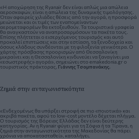
«Η αποχώρηση της Ryanair δεν είναι απλώς μια απώλεια
αεροσκαφών, είναι η απώλεια της δυναμικής τιμολόγησης.
Όταν αφαιρείς χιλιάδες θέσεις από την αγορά, η προσφορά
μειώνεται και οι τιμές των εναπομείναντων
αερομεταφορέων θα εκτοξευθούν. Τα τουριστικά γραφεία
θα αναγκαστούν να αναπροσαρμόσουν τα πακέτα τους.
Επίσης πλήττεται ο εισερχόμενος τουρισμός και αυτό
προκαλεί επιπτώσεις και στην εστίαση, τα ξενοδοχεία και
όσους κλάδους συνδέονται με τη φιλοξενία γενικότερα. Ο
χάρτης πρόσβασης προορισμών από Θεσσαλονίκη
μικραίνει και η Θεσσαλονίκη κινδυνεύει να ξαναγίνει μια
«εσωστρεφής» αγορά», σημειώνει στο emakedonia.gr ο
τουριστικός πράκτορας,
Γιάννης Τσομπανάκης.
Ζημιά στην ανταγωνιστικότητα
«Ενδεχομένως θα υπάρξει στροφή σε πιο «ποιοτικά» και
ακριβά πακέτα, αφού το low-cost μοντέλο δέχεται πλήγμα.
Ο τουρισμός της Βόρειας Ελλάδας δεν είναι δεύτερης
κατηγορίας. Αν η Ryanair φύγει για τη Σόφια ή τα Τίρανα, η
ζημιά στην ανταγωνιστικότητα της Μακεδονίας θα πάρει
χρόνια να αποκατασταθεί», καταλήγει.