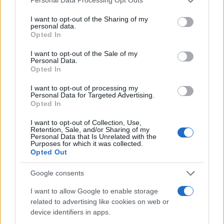
Personal Data Processing Opt Outs
services and may gather and store information including but
not limited to your visit or usage behaviour. You may click to
I want to opt-out of the Sharing of my
personal data.
grant or deny consent to Google and its third-party tags to
Opted In
use your data for below specified purposes in below Google
consent section.
I want to opt-out of the Sale of my
Personal Data.
Όραμα,
αφήγημα
, στοχευμένες και κυρίως… εμπνευσμένες
Opted In
καμπάνιες στο εξωτερικό (σε γνωστές και νέες αγορές),
προσέλκυση επισκεπτών υψηλού εισοδηματικού επιπέδου,
I want to opt-out of processing my
κυρίως όμως ολιστικό σχέδιο μακράς πνοής αναζητά η
Personal Data for Targeted Advertising.
Θεσσαλονίκη για να παίξει… μπάλα με αξιώσεις στο
Opted In
τουριστικό τερέν, με ή χωρίς Ryanair.
I want to opt-out of Collection, Use,
Retention, Sale, and/or Sharing of my
Personal Data that Is Unrelated with the
Σε κάθε περίπτωση, επιβάλλεται να οικοδομηθεί κλίμα
Purposes for which it was collected.
σύμπνοιας και αγαστής συνεργασίας (όπως έγινε στην
Opted Out
περίπτωση της Ryan) ανάμεσα στην αυτοδιοικητική ηγεσία
και τους επαγγελματίες του τουρισμού για να δρέψει
επιτέλους η Θεσσαλονίκη τους αναπτυξιακούς καρπούς του
Google consents
τουριστικού ρεύματος.
I want to allow Google to enable storage
related to advertising like cookies on web or
Η χάραξη στρατηγικού σχεδιασμού, ενός συνεκτικού
device identifiers in apps.
αναπτυξιακού πλάνου με αρχή, μέση και τέλος επιβάλλεται