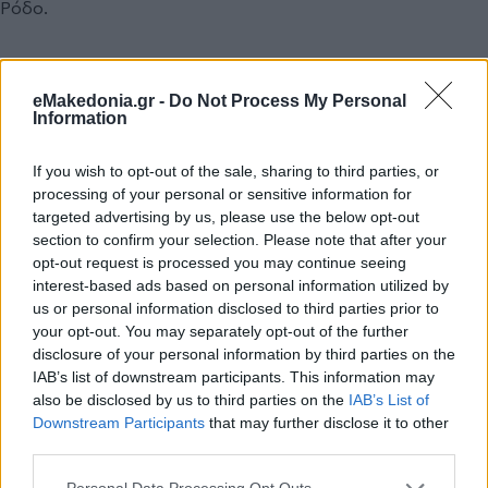
Ρόδο.
Συνεπώς, πέρα από την επικοινωνιακή καταιγίδα και το
πέπλο... θρήνων και οδυρμών που σκέπασε την πόλη μετά τη
eMakedonia.gr -
Do Not Process My Personal
φυγή της Ryanair υπάρχει και η άλλη, η πιο αισιόδοξη εικόνα
Information
που στο χέρι της Θεσσαλονίκης είναι να επικρατήσει.
If you wish to opt-out of the sale, sharing to third parties, or
processing of your personal or sensitive information for
Σχέδιο και όραμα
targeted advertising by us, please use the below opt-out
section to confirm your selection. Please note that after your
opt-out request is processed you may continue seeing
interest-based ads based on personal information utilized by
us or personal information disclosed to third parties prior to
your opt-out. You may separately opt-out of the further
disclosure of your personal information by third parties on the
IAB’s list of downstream participants. This information may
also be disclosed by us to third parties on the
IAB’s List of
Downstream Participants
that may further disclose it to other
third parties.
Please note that this website/app uses one or more Google