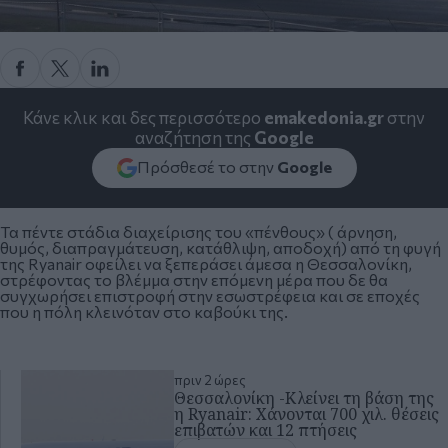
Κάνε κλικ και δες περισσότερο
emakedonia.gr
στην
αναζήτηση της
Google
Πρόσθεσέ το στην
Google
Τα πέντε στάδια διαχείρισης του «πένθους» ( άρνηση,
θυμός, διαπραγμάτευση, κατάθλιψη, αποδοχή) από τη φυγή
της
Ryanair
οφείλει να ξεπεράσει άμεσα η Θεσσαλονίκη,
στρέφοντας το βλέμμα στην επόμενη μέρα που δε θα
συγχωρήσει επιστροφή στην εσωστρέφεια και σε εποχές
που η πόλη κλεινόταν στο καβούκι της.
πριν 2 ώρες
Θεσσαλονίκη -Κλείνει τη βάση της
η Ryanair: Χάνονται 700 χιλ. θέσεις
επιβατών και 12 πτήσεις