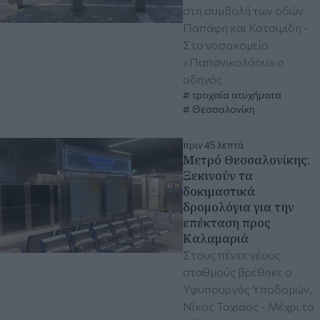
στη συμβολή των οδών
Παπάφη και Κατσιμίδη -
Στο νοσοκομείο
«Παπανικολάου» ο
οδηγός
τροχαία ατυχήματα
Θεσσαλονίκη
πριν 45 λεπτά
Μετρό Θεσσαλονίκης:
Ξεκινούν τα
δοκιμαστικά
δρομολόγια για την
επέκταση προς
Καλαμαριά
Στους πέντε νέους
σταθμούς βρέθηκε ο
Υφυπουργός Υποδομών,
Νίκος Ταχιάος - Μέχρι το