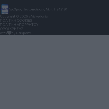
Αριθμός Πιστοποίησης Μ.Η.Τ.242191
Copyright © 2026 eMakedonia
ΠΟΛΙΤΙΚΗ COOKIES
ΠΟΛΙΤΙΚΗ ΑΠΟΡΡΗΤΟΥ
ΟΡΟΙ ΧΡΗΣΗΣ
with
by Darkpony