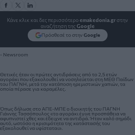
Κάνε κλικ και δες περισσότερο
emakedonia.gr
στην
αναζήτηση της
Google
Πρόσθεσέ το στην
Google
- Newsroom
Θετικές ήταν οι πρώτες αντιδράσεις από το 2,5 ετών
αγοράκι που εξακολουθεί να νοσηλεύεται στη ΜΕΘ Παίδων
του ΠΑΓΝΗ, μετά την κατάποση ηρεμιστικών χαπιών, τα
οποία πέρασε για καραμέλες.
Όπως δήλωσε στο ΑΠΕ-ΜΠΕ ο διοικητής του ΠΑΓΝΗ
Γιάννης Τασσόπουλος «το αγοράκι έγινε προσπάθεια να
αφυπνιστεί χθες και έδειχνε να αντιδρά. Ήταν καλό σημάδι
αυτό, ωστόσο η κρισιμότητα της κατάστασής του
εξακολουθεί να υφίσταται».