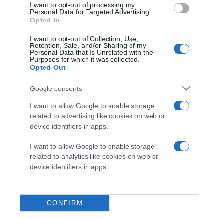
I want to opt-out of processing my
πριν 4 λεπτά
Personal Data for Targeted Advertising.
Νεκρός ανασύρθηκε
Opted In
43χρονος από τη
I want to opt-out of Collection, Use,
θάλασσα, ανάμεσα σε
Retention, Sale, and/or Sharing of my
Αγκίστρι και Αίγινα
Personal Data that Is Unrelated with the
Purposes for which it was collected.
Η σορός του 43χρονου
Opted Out
παραλήφθηκε από
σκάφος του Λιμενικού και
Google consents
στη συνέχεια
I want to allow Google to enable storage
διακομίστηκε με
related to advertising like cookies on web or
ασθενοφόρο του ΕΚΑΒ
device identifiers in apps.
στο Κέντρο Υγείας
Αίγινας
I want to allow Google to enable storage
related to analytics like cookies on web or
device identifiers in apps.
πριν 35 λεπτά
ΕΦΕΤ: Προληπτική
ανάκληση προϊόντος
μαρμελάδας
CONFIRM
Η ανάκληση αφορά