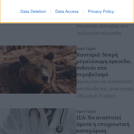
αποκλειστικά τη
συγκεκριμένη παρτίδα,
Data Deletion
Data Access
Privacy Policy
λόγω ενδεχόμενης
ποιοτικής αστοχίας στη
γυάλινη συσκευασία
πριν 1 ώρα
Kαστοριά: Νεκρή
μεγαλόσωμη αρκούδα,
πιθανόν από
πυροβολισμό
Βρισκόταν σε κατάσταση
αποσύνθεσης, ήταν νεκρή
εδώ και 4-5 μέρες
πριν 1 ώρα
ΙΣΑ: Να ανασταλεί
άμεσα η υποχρεωτική
καταχώριση