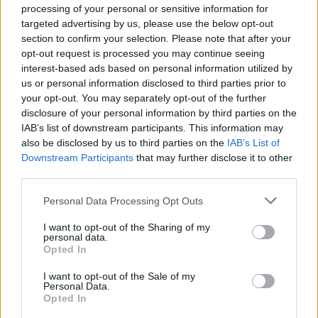
processing of your personal or sensitive information for
targeted advertising by us, please use the below opt-out
section to confirm your selection. Please note that after your
opt-out request is processed you may continue seeing
interest-based ads based on personal information utilized by
us or personal information disclosed to third parties prior to
your opt-out. You may separately opt-out of the further
disclosure of your personal information by third parties on the
IAB’s list of downstream participants. This information may
also be disclosed by us to third parties on the
IAB’s List of
Downstream Participants
that may further disclose it to other
third parties.
Please note that this website/app uses one or more Google
Personal Data Processing Opt Outs
services and may gather and store information including but
not limited to your visit or usage behaviour. You may click to
I want to opt-out of the Sharing of my
personal data.
grant or deny consent to Google and its third-party tags to
Opted In
use your data for below specified purposes in below Google
consent section.
I want to opt-out of the Sale of my
Personal Data.
Διαβάστε περισσότερα
Opted In