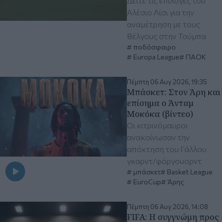
Δείτε τις επιλογές του
Αλέσιο Λίσι για την
αναμέτρηση με τους
Βέλγους στην Τούμπα
ποδόσφαιρο
Europa League
ΠΑΟΚ
Πέμπτη 06 Αυγ 2026, 19:35
Μπάσκετ: Στον Άρη και
επίσημα ο Άνταμ
Μοκόκα (βίντεο)
Οι κιτρινόμαυροι
ανακοίνωσαν την
απόκτηση του Γάλλου
γκαρντ/φόργουορντ
μπάσκετ
Basket League
EuroCup
Άρης
Πέμπτη 06 Αυγ 2026, 14:08
FIFA: Η συγγνώμη προς