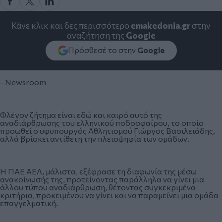
Κάνε κλικ και δες περισσότερο
emakedonia.gr
στην
αναζήτηση της
Google
Πρόσθεσέ το στην
Google
- Newsroom
Φλέγον ζήτημα είναι εδώ και καιρό αυτό της
αναδιάρθρωσης του ελληνικού ποδοσφαίρου, το οποίο
προωθεί ο υφυπουργός Αθλητισμού Γιώργος Βασιλειάδης,
αλλά βρίσκει αντίθετη την πλειοψηφία των ομάδων.
Η ΠΑΕ ΑΕΛ, μάλιστα, εξέφρασε τη διαφωνία της μέσω
ανακοίνωσής της, προτείνοντας παράλληλα να γίνει μια
άλλου τύπου αναδιάρθρωση, θέτοντας συγκεκριμένα
κριτήρια, προκειμένου να γίνει και να παραμείνει μια ομάδα
επαγγελματική.