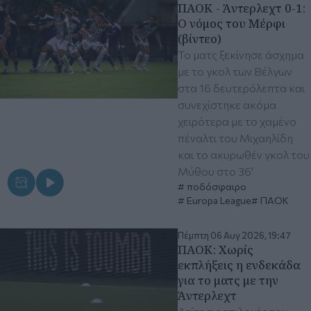
ΠΑΟΚ - Άντερλεχτ 0-1:
Ο νόμος του Μέρφι
(βίντεο)
Το ματς ξεκίνησε άσχημα
με το γκολ των Βέλγων
στα 16 δευτερόλεπτα και
συνεχίστηκε ακόμα
χειρότερα με το χαμένο
πέναλτι του Μιχαηλίδη
και το ακυρωθέν γκολ του
Μύθου στο 36'
ποδόσφαιρο
Europa League
ΠΑΟΚ
Πέμπτη 06 Αυγ 2026, 19:47
ΠΑΟΚ: Χωρίς
εκπλήξεις η ενδεκάδα
για το ματς με την
Άντερλεχτ