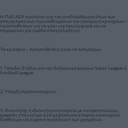
Η ΠΑΕ ΑΕΛ προτείνει για την αναδιάρθρωση όλων των
επαγγελματικών πρωταθλημάτων την εισαγωγή κριτηρίων –
προϋποθέσεων για να γίνει για πρώτη φορά και να
παραμείνει μία ομάδα επαγγελματική.
Τα κριτήρια – προϋποθέσεις είναι τα κατωτέρω:
1. Γήπεδο-Στάδιο για την διεξαγωγή αγώνων Super League ή
Football League.
2. Ύπαρξη προπονητηρίου.
3. Ιδιοκτήτης ή ιδιοκτήτρια εταιρεία με ονοματεπώνυμο,
εμφανές επάγγελμα ή επιχείρηση και επαρκή οικονομικά
διαθέσιμα και εμφανή προέλευση των χρημάτων.