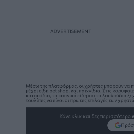
Μέσω της πλατφόρμας, οι χρήστες μπορούν να π
μέχρι είδη pet shop, και παιχνίδια. Στις κορυφαί
κατοικίδια, τα καπνικά είδη και τα λουλούδια ξε
τουλίπες να είναι οι πρώτες επιλογές των χρηστ
Κάνε κλικ και δες περισσότερο
Πρόσθ