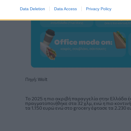
Data Deletion
Data Access
Privacy Policy
Πηγή: Wolt
Το 2025 η πιο ακριβή παραγγελία στην Ελλάδα έ
πραγματοποιήθηκε στα 32 χλμ, ενώ η πιο κοντινή
τα 1.150 ευρώ ενώ στο grocery έφτασε τα 2.230 ε