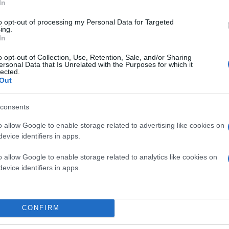
In
to opt-out of processing my Personal Data for Targeted
ing.
Οι χρήστες της πλατφόρμας δεν περιορίζονται μ
In
που δεν λείπουν από το καλάθι των καταναλωτών 
βασικές καθημερινές ανάγκες.
o opt-out of Collection, Use, Retention, Sale, and/or Sharing
ersonal Data that Is Unrelated with the Purposes for which it
lected.
Out
Κατά τις ώρες εργασίας, οι Έλληνες επιλέγουν κυ
τις βραδινές λιγούρες, οι προτιμήσεις στρέφονται 
consents
o allow Google to enable storage related to advertising like cookies on
evice identifiers in apps.
o allow Google to enable storage related to analytics like cookies on
evice identifiers in apps.
CONFIRM