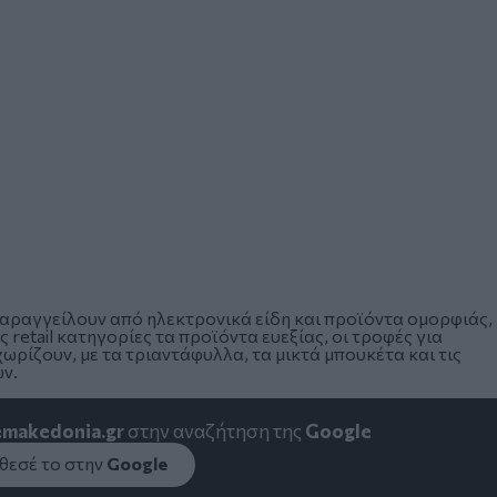
αραγγείλουν από ηλεκτρονικά είδη και προϊόντα ομορφιάς,
ες retail κατηγορίες τα προϊόντα ευεξίας, οι τροφές για
χωρίζουν, με τα τριαντάφυλλα, τα μικτά μπουκέτα και τις
ών.
emakedonia.gr
στην αναζήτηση της
Google
εσέ το στην
Google