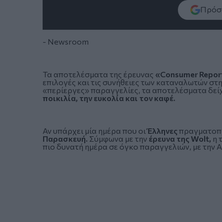
Πρόσθ
- Newsroom
Τα αποτελέσματα της έρευνας
«Consumer Repor
επιλογές και τις συνήθειες των καταναλωτών στη
«περίεργες» παραγγελίες, τα αποτελέσματα δεί
ποικιλία, την ευκολία και τον καφέ.
Αν υπάρχει μία ημέρα που οι
Έλληνες
πραγματοποι
Παρασκευή.
Σύμφωνα με την
έρευνα της Wolt,
η 
πιο δυνατή ημέρα σε όγκο παραγγελιών, με την Α