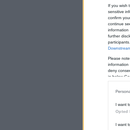
If you wish 
sensitive in
confirm you
continue se
information 
further disc
participants
Downstream 
Please note
information 
deny consent
in below Go
Persona
I want t
Opted 
I want t