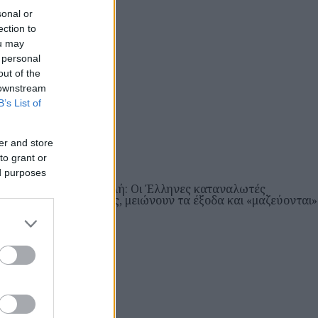
sonal or
ection to
ou may
 personal
out of the
 downstream
B’s List of
er and store
to grant or
ed purposes
μπτη 19 Μαρ 2026, 09:08
ρίση στη Μέση Ανατολή: Οι Έλληνες καταναλωτές
λάζουν ήδη συνήθειες, μειώνουν τα έξοδα και «μαζεύονται»
ΟΙΚΟΝΟΜΙΑ