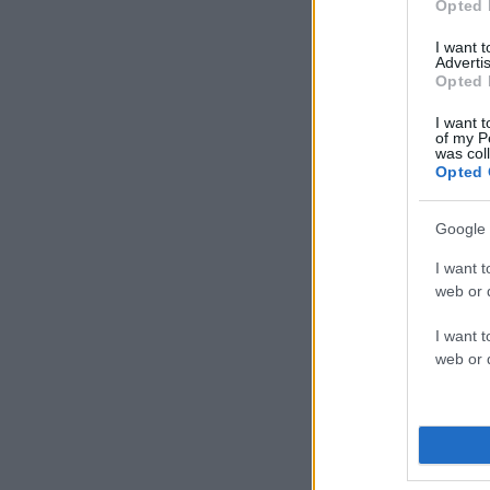
Opted 
I want 
Advertis
Opted 
I want t
of my P
was col
Opted 
Google 
I want t
web or d
I want t
web or d