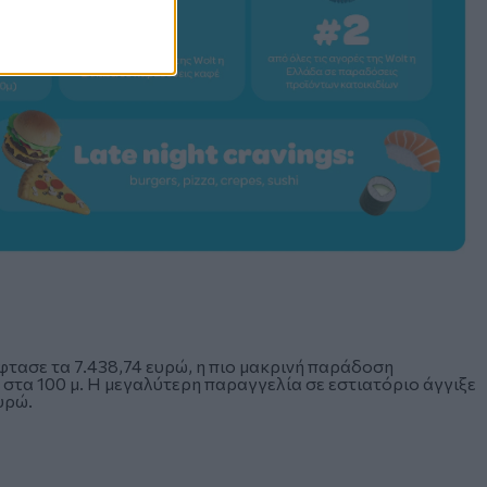
φτασε τα 7.438,74 ευρώ, η πιο μακρινή παράδοση
 στα 100 μ. Η μεγαλύτερη παραγγελία σε εστιατόριο άγγιξε
υρώ.