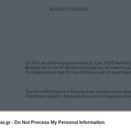
Οι δύο μεγάλοι πρωταγωνιστές του 2025 αναδεί
βρίσκεται στην #1 θέση παγκοσμίως σε παραγγε
τη διαχρονική σχέση των Ελλήνων με το αγαπημ
Την πεντάδα των πιο δημοφιλών κατηγοριών συ
ιδιαίτερα υψηλές παραμένουν και οι παραγγελίε
a.gr -
Do Not Process My Personal Information