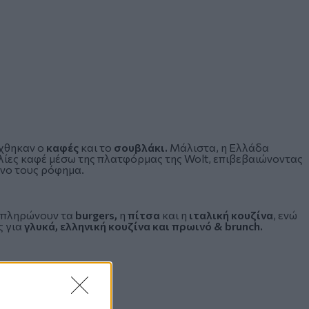
χθηκαν ο
καφές
και το
σουβλάκι.
Μάλιστα, η Ελλάδα
λίες καφέ μέσω της πλατφόρμας της Wolt, επιβεβαιώνοντας
ένο τους ρόφημα.
μπληρώνουν τα
burgers,
η
πίτσα
και η
ιταλική κουζίνα
, ενώ
ς για
γλυκά, ελληνική κουζίνα και πρωινό & brunch.