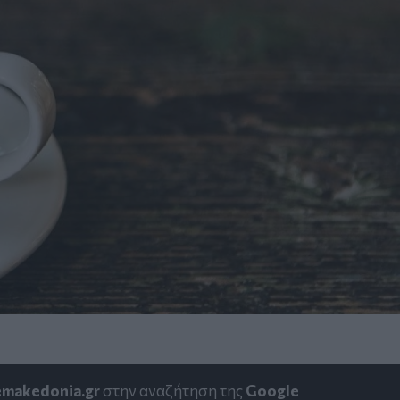
emakedonia.gr
στην αναζήτηση της
Google