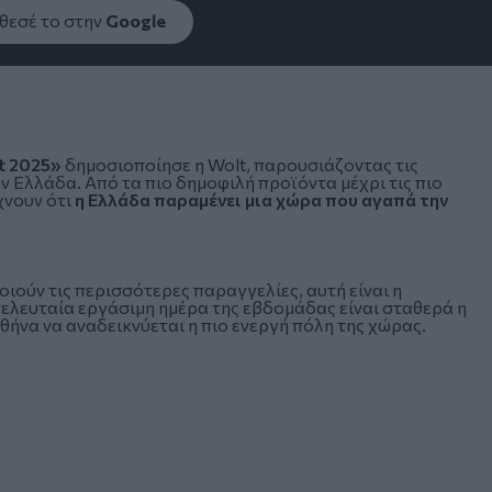
εσέ το στην
Google
t 2025»
δημοσιοποίησε η Wolt, παρουσιάζοντας τις
ν Ελλάδα. Από τα πιο δημοφιλή προϊόντα μέχρι τις πιο
χνουν ότι
η Ελλάδα παραμένει μια χώρα που αγαπά την
ούν τις περισσότερες παραγγελίες, αυτή είναι η
τελευταία εργάσιμη ημέρα της εβδομάδας είναι σταθερά η
θήνα να αναδεικνύεται η πιο ενεργή πόλη της χώρας.