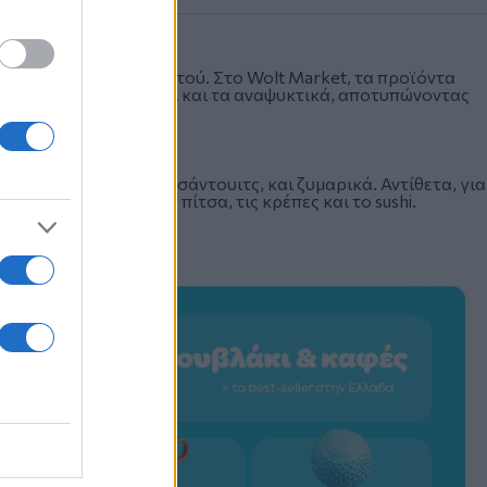
όνο στη διανομή φαγητού. Στο Wolt Market, τα προϊόντα
είναι το νερό, το τυρί και τα αναψυκτικά, αποτυπώνοντας
ρίως καφέ, σουβλάκι, σάντουιτς, και ζυμαρικά. Αντίθετα, για
προς τα burgers, την πίτσα, τις κρέπες και το sushi.