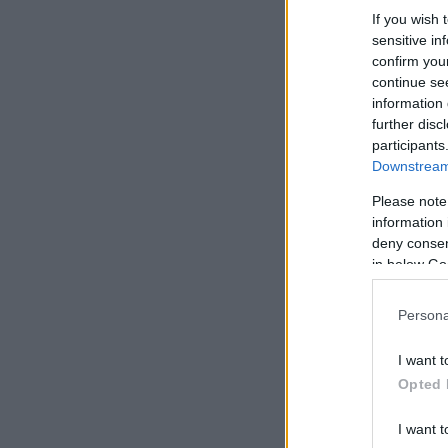
If you wish 
sensitive in
confirm you
continue se
information 
further disc
participants
Downstream 
Please note
information 
deny consent
in below Go
Persona
I want t
Opted 
I want t