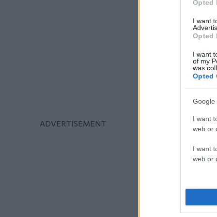
Opted 
I want 
Advertis
Opted 
I want t
of my P
was col
Opted 
Google 
I want t
web or d
I want t
web or d