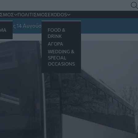
ου ΟΑΣΘ με...
ΙΣΜΟΣ
ΠΟΛΙΤΙΣΜΟΣ
EXODOS
14 Αυγούστου
ΗΜΑ
FOOD &
DRINK
ΑΓΟΡΑ
WEDDING &
SPECIAL
OCCASIONS