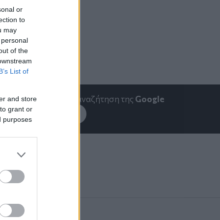
sonal or
ection to
ou may
 personal
out of the
 downstream
B’s List of
emakedonia.gr
στην αναζήτηση της
Google
er and store
to grant or
εσέ το στην
Google
ed purposes