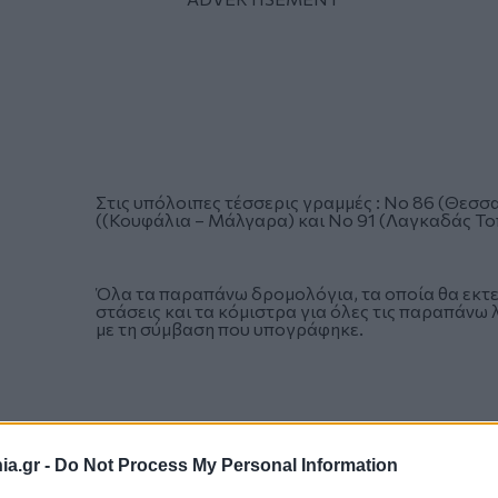
Στις υπόλοιπες τέσσερις γραμμές : Νο 86 (Θεσσ
((Κουφάλια – Μάλγαρα) και Νο 91 (Λαγκαδάς Τοπ
Όλα τα παραπάνω δρομολόγια, τα οποία θα εκτε
στάσεις και τα κόμιστρα για όλες τις παραπά
με τη σύμβαση που υπογράφηκε.
a.gr -
Do Not Process My Personal Information