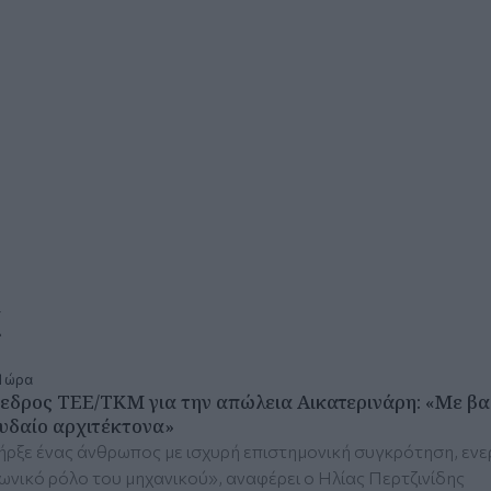
α
1 ώρα
εδρος ΤΕΕ/ΤΚΜ για την απώλεια Αικατερινάρη: «Mε βαθ
υδαίο αρχιτέκτονα»
ρξε ένας άνθρωπος με ισχυρή επιστημονική συγκρότηση, ενερ
ωνικό ρόλο του μηχανικού», αναφέρει ο Ηλίας Περτζινίδης