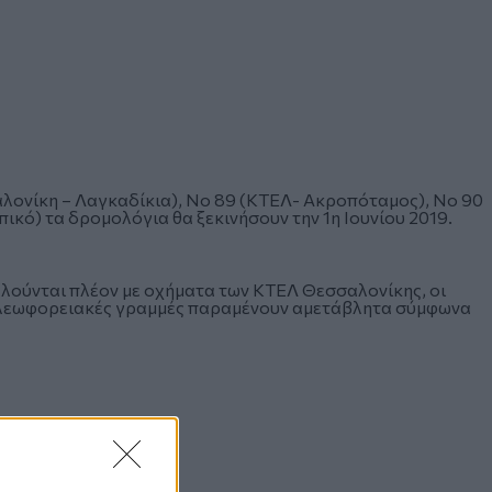
αλονίκη – Λαγκαδίκια), Νο 89 (ΚΤΕΛ- Ακροπόταμος), Νο 90
ικό) τα δρομολόγια θα ξεκινήσουν την 1η Ιουνίου 2019.
λούνται πλέον με οχήματα των ΚΤΕΛ Θεσσαλονίκης, οι
νω λεωφορειακές γραμμές παραμένουν αμετάβλητα σύμφωνα