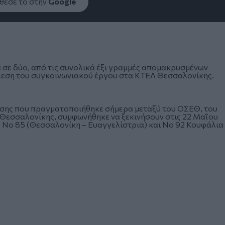
εσέ το στην
Google
 σε δύο, από τις συνολικά έξι γραμμές απομακρυσμένων
έλεση του συγκοινωνιακού έργου στα ΚΤΕΛ Θεσσαλονίκης.
ασης που πραγματοποιήθηκε σήμερα μεταξύ του ΟΣΕΘ, του
Θεσσαλονίκης, συμφωνήθηκε να ξεκινήσουν στις 22 Μαΐου
 Νο 85 (Θεσσαλονίκη – Ευαγγελίστρια) και Νο 92 Κουφάλια