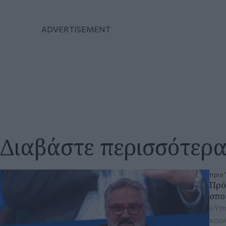
Διαβάστε περισσότερ
πριν 
Πρό
σπο
«Υπή
κοιν