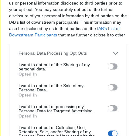
us or personal information disclosed to third parties prior to
your opt-out. You may separately opt-out of the further
disclosure of your personal information by third parties on the
IAB’s list of downstream participants. This information may
also be disclosed by us to third parties on the
IAB’s List of
Downstream Participants
that may further disclose it to other
third parties.
Please note that this website/app uses one or more Google
Personal Data Processing Opt Outs
Διαβάστε περισσότερα
services and may gather and store information including but
not limited to your visit or usage behaviour. You may click to
I want to opt-out of the Sharing of my
personal data.
πριν 12 λεπτά
grant or deny consent to Google and its third-party tags to
Opted In
Νέα ιστορική
use your data for below specified purposes in below Google
συμφωνία ανάμεσα σε
consent section.
I want to opt-out of the Sale of my
Ρωσία και Συρία -
Personal Data.
Στρατιωτικές
Opted In
εγκαταστάσεις
I want to opt-out of processing my
μεταμορφώνονται σε
Personal Data for Targeted Advertising.
«κέντρα κοινής
Opted In
εκπαίδευσης»
I want to opt-out of Collection, Use,
Η Ρωσία συγκαταλεγόταν
Retention, Sale, and/or Sharing of my
Personal Data that Is Unrelated with the