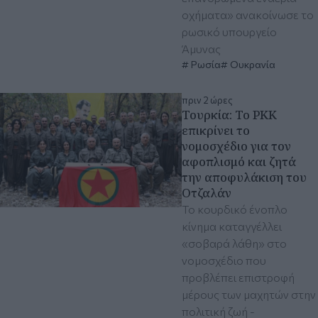
οχήματα» ανακοίνωσε το
ρωσικό υπουργείο
Άμυνας
Ρωσία
Ουκρανία
πριν 2 ώρες
Τουρκία: Το PKK
επικρίνει το
νομοσχέδιο για τον
αφοπλισμό και ζητά
την αποφυλάκιση του
Οτζαλάν
Το κουρδικό ένοπλο
κίνημα καταγγέλλει
«σοβαρά λάθη» στο
νομοσχέδιο που
προβλέπει επιστροφή
μέρους των μαχητών στην
πολιτική ζωή -