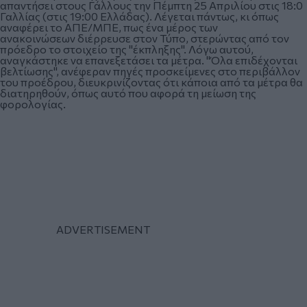
απαντήσει στους Γάλλους την Πέμπτη 25 Απριλίου στις 18:0
Γαλλίας (στις 19:00 Ελλάδας). Λέγεται πάντως, κι όπως
αναφέρει το ΑΠΕ/ΜΠΕ, πως ένα μέρος των
ανακοινώσεων διέρρευσε στον Τύπο, στερώντας από τον
πρόεδρο το στοιχείο της "έκπληξης". Λόγω αυτού,
αναγκάστηκε να επανεξετάσει τα μέτρα. "Όλα επιδέχονται
βελτίωσης", ανέφεραν πηγές προσκείμενες στο περιβάλλον
του προέδρου, διευκρινίζοντας ότι κάποια από τα μέτρα θα
διατηρηθούν, όπως αυτό που αφορά τη μείωση της
φορολογίας.