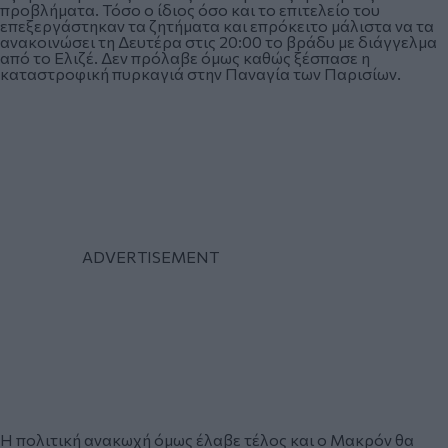
προβλήματα. Τόσο ο ίδιος όσο και το επιτελείο του
επεξεργάστηκαν τα ζητήματα και επρόκειτο μάλιστα να τα
ανακοινώσει τη Δευτέρα στις 20:00 το βράδυ με διάγγελμα
από το Ελιζέ. Δεν πρόλαβε όμως καθώς ξέσπασε η
καταστροφική πυρκαγιά στην Παναγία των Παρισίων.
Η πολιτική ανακωχή όμως έλαβε τέλος και ο Μακρόν θα