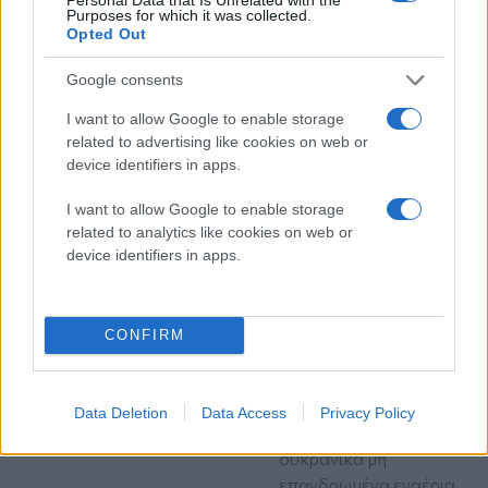
στους βασικούς
Purposes for which it was collected.
συμμάχους του πρώην
Opted Out
προέδρου Άσαντ τα 13
Google consents
χρόνια που κράτησε ο
εμφύλιος πόλεμος στη
I want to allow Google to enable storage
Συρία
related to advertising like cookies on web or
Ρωσία
Μέση Ανατολή
device identifiers in apps.
I want to allow Google to enable storage
πριν 1 ώρα
Η Ρωσία κατέρριψε
related to analytics like cookies on web or
device identifiers in apps.
πάνω από 450
Ουκρανικά drones που
είχαν στόχο την
Κριμαία - Αναφορές για
CONFIRM
νεκρούς
«Τα συστήματα
αντιαεροπορικής άμυνας
Data Deletion
Data Access
Privacy Policy
κατέστρεψαν 456
ουκρανικά μη
επανδρωμένα εναέρια