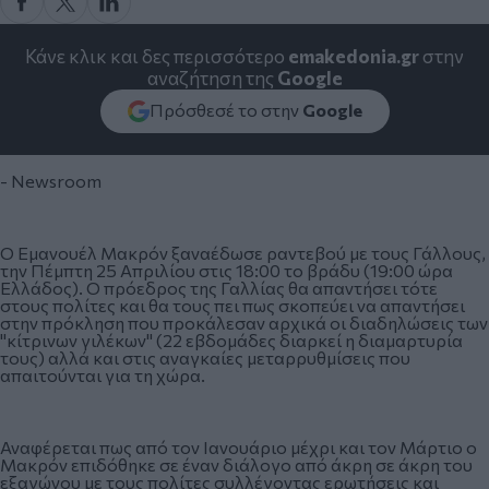
Κάνε κλικ και δες περισσότερο
emakedonia.gr
στην
αναζήτηση της
Google
Πρόσθεσέ το στην
Google
- Newsroom
Ο Εμανουέλ Μακρόν ξαναέδωσε ραντεβού με τους Γάλλους,
την Πέμπτη 25 Απριλίου στις 18:00 το βράδυ (19:00 ώρα
Ελλάδος). Ο πρόεδρος της Γαλλίας θα απαντήσει τότε
στους πολίτες και θα τους πει πως σκοπεύει να απαντήσει
στην πρόκληση που προκάλεσαν αρχικά οι διαδηλώσεις των
"κίτρινων γιλέκων" (22 εβδομάδες διαρκεί η διαμαρτυρία
τους) αλλά και στις αναγκαίες μεταρρυθμίσεις που
απαιτούνται για τη χώρα.
Αναφέρεται πως από τον Ιανουάριο μέχρι και τον Μάρτιο ο
Μακρόν επιδόθηκε σε έναν διάλογο από άκρη σε άκρη του
εξαγώνου με τους πολίτες συλλέγοντας ερωτήσεις και