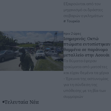
Εξαιρούνται από τον
μηχανισμό οι δράστες
σοβαρών εγκλημάτων
Τουρκία
πριν 2 ώρες
Ισημερινός: Οκτώ
πτώματα εντοπίστηκαν
θαμμένα σε παράνομο
μεταλλείο στην Ασουάι
Τα θύματα έφεραν
τραύματα από ματσέτες
και είχαν δεμένα τα χέρια
- Έρευνα της αστυνομίας
για τη σύνδεση της
υπόθεσης με τη βία των
συμμοριών
Τελευταία Νέα