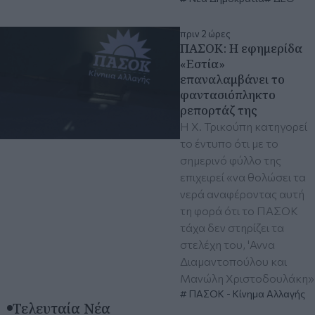
πριν 2 ώρες
ΠΑΣΟΚ: Η εφημερίδα
«Εστία»
επαναλαμβάνει το
φαντασιόπληκτο
ρεπορτάζ της
Η Χ. Τρικούπη κατηγορεί
το έντυπο ότι με το
σημερινό φύλλο της
επιχειρεί «να θολώσει τα
νερά αναφέροντας αυτή
τη φορά ότι το ΠΑΣΟΚ
τάχα δεν στηρίζει τα
στελέχη του, 'Αννα
Διαμαντοπούλου και
Μανώλη Χριστοδουλάκη»
ΠΑΣΟΚ - Κίνημα Αλλαγής
Τελευταία Νέα