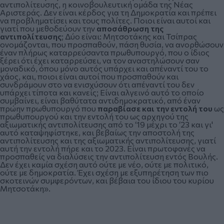
αντιπολίτευσης, η κοινοβουλευτική ομάδα της Νέας
Αριστεράς. Δεν είναι κέρδος για τη Δημοκρατία και πρέπει
να προβληματίσει και τους πολίτες. Ποιοι είναι αυτοί και
γιατί που μεθοδεύουν την
αποσάθρωση της
αντιπολίτευσης
; Δύο είναι: Μητσοτάκης και Τσίπρας
ονομάζονται, που προσπαθούν, πάση θυσία, να ανορθώσουν
έναν πλήρως καταρρεύσαντα πρωθυπουργό, που ο ίδιος
ξέρει ότι έχει καταρρεύσει, να τον αναστηλώσουν σαν
μοναδικό, όπου μόνο αυτός υπάρχει και απέναντί του το
χάος, και, ποιοι είναι αυτοί που προσπαθούν και
συνδράμουν στο να ενισχύσουν ότι απέναντί του δεν
υπάρχει τίποτα και κανείς; Είναι αλγεινό αυτό το οποίο
συμβαίνει, είναι βαθύτατα αντιδημοκρατικό, από έναν
πρώην πρωθυπουργό που
παραβίασε και την εντολή του
ως
πρωθυπουργού και την εντολή του ως αρχηγού της
αξιωματικής αντιπολίτευσης από το ‘19 μέχρι το ‘23 και γι'
αυτό καταψηφίστηκε, και βεβαίως την αποστολή της
αντιπολίτευσης και της αξιωματικής αντιπολίτευσης, γιατί
αυτή την εντολή πήρε και το 2023. Είναι πρωτοφανές να
προσπαθείς να διαλύσεις την αντιπολίτευση εντός Βουλής.
Δεν έχει καμία σχέση αυτό ούτε με νέο, ούτε με πολιτικό,
ούτε με δημοκρατία. Έχει σχέση με εξυπηρέτηση των πιο
σκοτεινών συμφερόντων, και βέβαια του ίδιου του κυρίου
Μητσοτάκη».