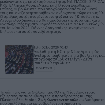
μειώνονται στις επτά (από οκτώ) ήτοι: ΝΔ, ΠΑΣΟΚ, ΣΥΡΙΖΑ,
ΚΚΕ, Ελληνική Λύση, «Νίκη» και Πλεύση Ελευθερίας.
Επίσης, οι βουλευτές, που αποχώρησαν από τα κόμματά
τους και ανεξαρτητοποιήθηκαν, ανέρχονται τώρα στους 39.
Ο αριθμός αυτός αναμένεται να
φτάσει το 40,
καθώς η κ.
Αχτσιόγλου δήλωσε ότι θα παραδώσει την έδρα της, και ο
αναπληρωτής της στο ψηφοδέλτιο του ΣΥΡΙΖΑ των εκλογών
του Ιουνίου 2023, Γιάννης Δραγασάκης, αναμένεται να
δηλώσει και αυτός «ανεξάρτητος».
Τρίτη 02 Ιου 2026, 10:43
Διαλύθηκε η ΚΟ της Νέας Αριστεράς:
Ανεξαρτοποιήθηκαν επτά βουλευτές και
αποχώρησαν 150 στελέχη - Δείτε
αναλυτικά την λίστα
ΠΟΛΙΤΙΚΗ
Τη λύπη της για τη διάλυση της ΚΟ της Νέας Αριστεράς
εξέφρασε, σε παρέμβασή της, η πρόεδρος της ΚΟ της
Πλεύσης Ελευθερίας,
Ζωή Κωνσταντοπούλου
: «Λυπόμαστε
που διαλύθηκε μια κοινοβουλευτική ομάδα της