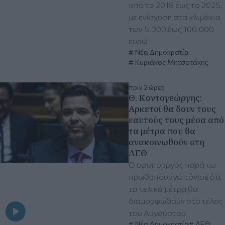
από το 2018 έως το 2025,
με ενίσχυση στα κλιμάκια
των 5.000 έως 100.000
ευρώ
Νέα Δημοκρατία
Κυριάκος Μητσοτάκης
πριν 2 ώρες
Θ. Κοντογεώργης:
Αρκετοί θα δουν τους
εαυτούς τους μέσα από
τα μέτρα που θα
ανακοινωθούν στη
ΔΕΘ
Ο υφυπουργός παρά τω
πρωθυπουργώ τόνισε ότι
τα τελικά μέτρα θα
διαμορφωθούν στο τέλος
του Αυγούστου
Νέα Δημοκρατία
ΔΕΘ