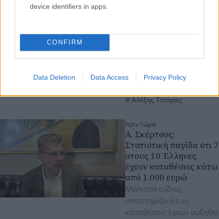
device identifiers in apps.
προσχώρησης στο
κόμμα Τσίπρα
«Παραιτήθηκα από τη
CONFIRM
Νέα Αριστερά για λόγους
στρατηγικής» είπε η
πρώην πρόεδρος του
Data Deletion
Data Access
Privacy Policy
κόμματος
Έφη Αχτσιόγλου
Αλέξης Τσίπρας
πριν 1 ώρα
Α. Σκέρτσος:
Στατιστική παγίδα ότι 7
στους 10 Έλληνες
έχουν καταθέσεις κάτω
από 1.000 ευρώ
Μάλιστα ο ίδιος
υποστηρίζει ότι οι
καταθέσεις έχουν αυξηθεί