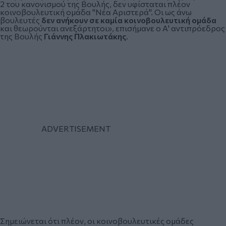
2 του κανονισμού της Βουλής, δεν υφίσταται πλέον
κοινοβουλευτική ομάδα "Νέα Αριστερά". Οι ως άνω
βουλευτές
δεν ανήκουν σε καμία κοινοβουλευτική ομάδα
και θεωρούνται ανεξάρτητοι», επισήμανε ο Α' αντιπρόεδρος
της Βουλής
Γιάννης Πλακιωτάκης
.
Σημειώνεται ότι πλέον, οι κοινοβουλευτικές ομάδες