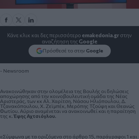
Κάνε κλικ και δες περισσότερο
emakedonia.gr
στην
αναζήτηση της
Google
Πρόσθεσέ το στην
Google
- Newsroom
Ανακοινώθηκαν στην ολομέλεια της
Βουλής
οι δηλώσεις
αποχώρησης από την κοινοβουλευτική ομάδα της
Νέας
Αριστεράς
, των κκ Αλ. Χαρίτση, Νάσου Ηλιόπουλου, Δ.
Τζανακόπουλου, Χ. Ζεϊμπέκ, Μερόπης Τζούφη και Θεανώς
Φωτίου. Αύριο αναμένεται να ανακοινωθεί και η παραίτηση
της κ
. Έφης Αχτσιόγλου.
«Σύμφωνα με τα οριζόμενα στο άρθρο 15, παράγραφοι 1 και