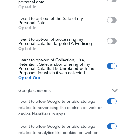
personal data.
grant or deny consent to Google and its third-party tags to
Opted In
use your data for below specified purposes in below Google
consent section.
I want to opt-out of the Sale of my
Personal Data.
Opted In
I want to opt-out of processing my
Personal Data for Targeted Advertising.
Opted In
I want to opt-out of Collection, Use,
Retention, Sale, and/or Sharing of my
Personal Data that Is Unrelated with the
Purposes for which it was collected.
Opted Out
Google consents
I want to allow Google to enable storage
Διαβάστε περισσότερα
related to advertising like cookies on web or
device identifiers in apps.
Σάββατο 06 Ιου 2026, 13:00
I want to allow Google to enable storage
Ε. Αχτσιόγλου: Τι
related to analytics like cookies on web or
απαντά στα σενάρια