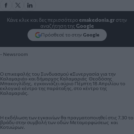
Κάνε κλικ και δες περισσότερο
emakedonia.gr
στην
αναζήτηση της
Google
Πρόσθεσέ το στην
Google
- Newsroom
Ο επικεφαλής του Συνδυασμού
«
Συνεργασία για την
Καλαμαριά» και δήμαρχος Καλαμαριάς Θεοδόσης
Μπακογλίδης, εγκαινιάζει αύριο Πέμπτη 18 Απριλίου το
εκλογικό κέντρο της παράταξης, στο κέντρο της
Καλαμαριάς.
Η εκδήλωση των εγκαινίων θα πραγματοποιηθεί στις 7.30 το
βράδυ στην συμβολή των οδών Μεταμορφώσεως και
Κοτυώρων.