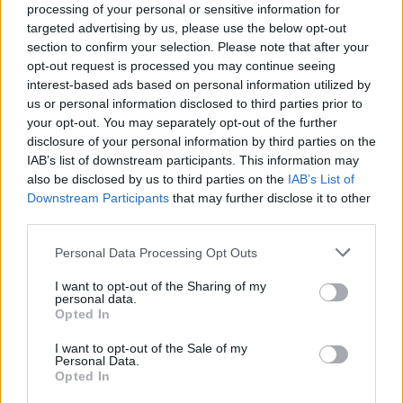
processing of your personal or sensitive information for
targeted advertising by us, please use the below opt-out
section to confirm your selection. Please note that after your
opt-out request is processed you may continue seeing
interest-based ads based on personal information utilized by
us or personal information disclosed to third parties prior to
your opt-out. You may separately opt-out of the further
Διαβάστε περισσότερα
disclosure of your personal information by third parties on the
IAB’s list of downstream participants. This information may
Τρίτη 14 Ιου 2026, 11:00
also be disclosed by us to third parties on the
IAB’s List of
«Κλειδί Προόδου»:
Downstream Participants
that may further disclose it to other
«Ανάσα» 140 εκατ.
third parties.
ευρώ από την
Please note that this website/app uses one or more Google
Personal Data Processing Opt Outs
Περιφέρεια Κεντρικής
services and may gather and store information including but
Μακεδονίας σε 1.443
not limited to your visit or usage behaviour. You may click to
I want to opt-out of the Sharing of my
επιχειρήσεις μέσω
personal data.
grant or deny consent to Google and its third-party tags to
ΕΣΠΑ
Opted In
use your data for below specified purposes in below Google
Σημαντική ενίσχυση της
consent section.
I want to opt-out of the Sale of my
τοπικής οικονομίας μέσω
Personal Data.
Opted In
του ΕΣΠΑ – Πώς
διαμορφώνονται οι