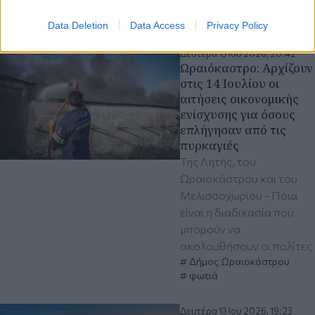
Αυτοδιοίκηση
καθαριότητα
Data Deletion
Data Access
Privacy Policy
Δευτέρα 13 Ιου 2026, 20:42
Ωραιόκαστρο: Αρχίζουν
στις 14 Ιουλίου οι
αιτήσεις οικονομικής
ενίσχυσης για όσους
επλήγησαν από τις
πυρκαγιές
Της Λητής, του
Ωραιοκάστρου και του
Μελισσοχωρίου - Ποια
είναι η διαδικασία που
μπορούν να
ακολουθήσουν οι πολίτες
Δήμος Ωραιοκάστρου
φωτιά
Δευτέρα 13 Ιου 2026, 19:23