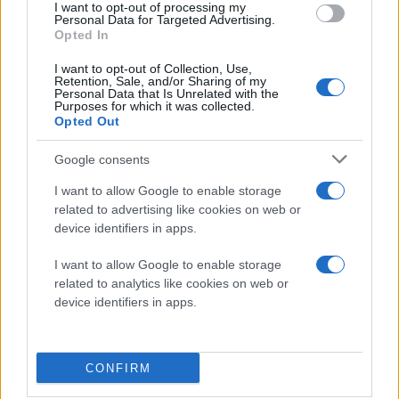
I want to opt-out of processing my
επενδύσεις ύψους 280
Personal Data for Targeted Advertising.
Opted In
εκατ. ευρώ και τι ισχύει
για τις ενστάσεις των
I want to opt-out of Collection, Use,
Retention, Sale, and/or Sharing of my
απορριφθέντων
Personal Data that Is Unrelated with the
Αυτοδιοίκηση
Purposes for which it was collected.
Περιφέρεια Κεντρικής
Opted Out
Μακεδονίας
Οικονομία
επιχειρήσεις
Google consents
I want to allow Google to enable storage
Δευτέρα 13 Ιου 2026, 22:20
related to advertising like cookies on web or
Ζάκυνθος: Ιδιωτική
device identifiers in apps.
εταιρεία μπαίνει στην
αποκομιδή των
I want to allow Google to enable storage
σκουπιδιών
related to analytics like cookies on web or
Δεν πρόκειται για
device identifiers in apps.
ιδιωτικοποίηση της
υπηρεσίας καθαριότητας,
λέει ο δήμαρχος, Γιώργος
CONFIRM
Στασινόπουλος