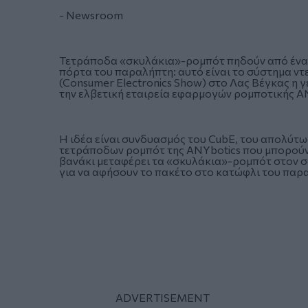
- Newsroom
Τετράποδα «σκυλάκια»-ρομπότ πηδούν από ένα 
πόρτα του παραλήπτη: αυτό είναι το σύστημα ντ
(Consumer Electronics Show) στο Λας Βέγκας η γ
την ελβετική εταιρεία εφαρμογών ρομποτικής A
Η ιδέα είναι συνδυασμός του CubE, του απολύτω
τετράποδων ρομπότ της ANYbotics που μπορούν 
βανάκι μεταφέρει τα «σκυλάκια»-ρομπότ στον σ
για να αφήσουν το πακέτο στο κατώφλι του παρ