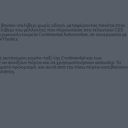
βανάκι ντελίβερι χωρίς οδηγό, μεταφέροντας πακέτα στην
ελίβερι του μέλλοντος που παρουσίασε στο τελευταίο CES
ερμανική εταιρεία Continental Automotive, σε συνεργασία με
NYbotics.
ς αυτόνομου ρομπο-ταξί της Continental και των
να ανοίξουν πόρτα και να χρησιμοποιήσουν ασανσέρ. Το
ωστό προορισμό, και αυτά από την πίσω πόρτα κατεβαίνουν
αλήπτη.