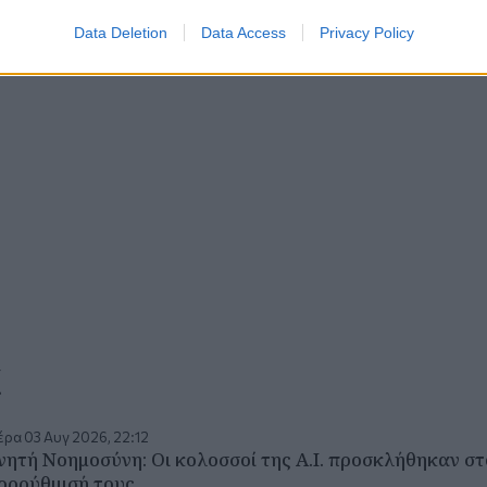
Data Deletion
Data Access
Privacy Policy
α
ρα 03 Αυγ 2026, 22:12
νητή Νοημοσύνη: Οι κολοσσοί της A.I. προσκλήθηκαν στ
ορρύθμισή τους