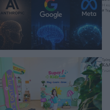
Η κυ
Τε
Τρίτη
ΚΔΑ
Γνώσ