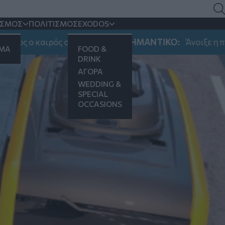
ΙΣΜΟΣ
ΠΟΛΙΤΙΣΜΟΣ
EXODOS
καιρός στη Μακεδονία
ΣΗΜΑΝΤΙΚΟ:
Άνοιξε η πλατφόρμα 
ΗΜΑ
FOOD &
DRINK
ΑΓΟΡΑ
WEDDING &
SPECIAL
OCCASIONS