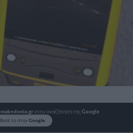
emakedonia.gr
στην αναζήτηση της
Google
εσέ το στην
Google