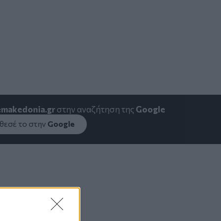
emakedonia.gr
στην αναζήτηση της
Google
εσέ το στην
Google