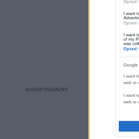
Opted 
I want 
Advertis
Opted 
I want t
of my P
was col
Opted 
Google 
I want t
web or d
I want t
web or d