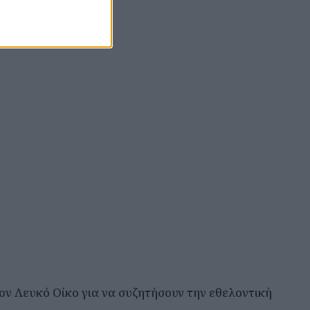
ον Λευκό Οίκο για να συζητήσουν την εθελοντική