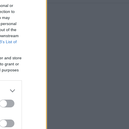
sonal or
ection to
ou may
 personal
out of the
 downstream
B’s List of
er and store
to grant or
ed purposes