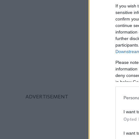
If you wish 
sensitive in
confirm you
continue se
information 
further disc
participants
Downstream 
Please note
information 
deny consent
in below Go
Persona
I want t
Opted 
I want t