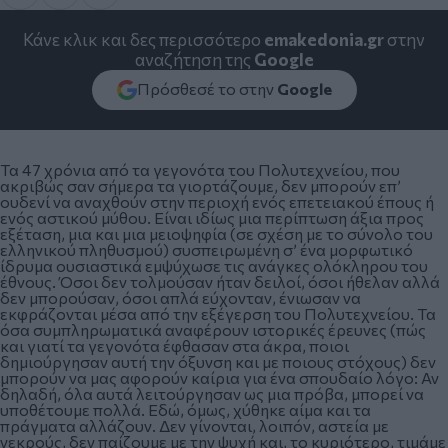
Κάνε κλικ και δες περισσότερο
emakedonia.gr
στην
αναζήτηση της
Google
Πρόσθεσέ το στην
Google
Τα 47 χρόνια από τα γεγονότα του Πολυτεχνείου, που
ακριβώς σαν σήμερα τα γιορτάζουμε, δεν μπορούν επ’
ουδενί να αναχθούν στην περιοχή ενός επετειακού έπους ή
ενός αστικού μύθου. Είναι ιδίως μια περίπτωση άξια προς
εξέταση, μια και μια μειοψηφία (σε σχέση με το σύνολο του
ελληνικού πληθυσμού) συσπειρωμένη σ’ ένα μορφωτικό
ίδρυμα ουσιαστικά εμψύχωσε τις ανάγκες ολόκληρου του
έθνους. Όσοι δεν τολμούσαν ήταν δειλοί, όσοι ήθελαν αλλά
δεν μπορούσαν, όσοι απλά εύχονταν, ένιωσαν να
εκφράζονται μέσα από την εξέγερση του Πολυτεχνείου. Τα
όσα συμπληρωματικά αναφέρουν ιστορικές έρευνες (πώς
και γιατί τα γεγονότα έφθασαν στα άκρα, ποιοι
δημιούργησαν αυτή την όξυνση και με ποιους στόχους) δεν
μπορούν να μας αφορούν καίρια για ένα σπουδαίο λόγο: Αν
δηλαδή, όλα αυτά λειτούργησαν ως μια πρόβα, μπορεί να
υποθέτουμε πολλά. Εδώ, όμως, χύθηκε αίμα και τα
πράγματα αλλάζουν. Δεν γίνονται, λοιπόν, αστεία με
νεκρούς, δεν παίζουμε με την ψυχή και, το κυριότερο, τιμάμε