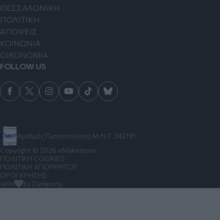
ΘΕΣΣΑΛΟΝΙΚΗ
ΠΟΛΙΤΙΚΗ
ΑΠΟΨΕΙΣ
ΚΟΙΝΩΝΙΑ
ΟΙΚΟΝΟΜΙΑ
FOLLOW US
Αριθμός Πιστοποίησης Μ.Η.Τ.242191
Copyright © 2026 eMakedonia
ΠΟΛΙΤΙΚΗ COOKIES
ΠΟΛΙΤΙΚΗ ΑΠΟΡΡΗΤΟΥ
ΟΡΟΙ ΧΡΗΣΗΣ
with
by Darkpony