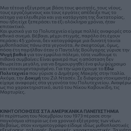
Μια τέτοια εξέγερση με βάση τους φοιτητές, τους νέους,
τους εργαζόμενους και τους εργάτες απέδειξε πως το
αίτημα για ελευθερία και για κατάργηση της δικτατορίας,
που ήδη είχε ξεπεράσει τα έξι ολόκληρα χρόνια, ήταν
επιτακτικό.
Και φυσικά για το Πολυτεχνείο είχαμε πολλές αναφορές στο
εθνικό σινεμά. Βέβαια, μέχρι στιγμής, παρόλο ότι έχουν
περάσει 45 χρόνια, δεν καταγράψαμε μια δυνατή ταινία
μυθοπλασίας πάνω στα γεγονότα. Αν σκεφτούμε, όμως,
πόσα έτη παρήλθαν όταν ο Παντελής Βούλγαρης γύρισε την
Ψυχή βαθιά
για τον εμφύλιο πόλεμο, τότε νιώθουμε τι
πιθανά συμβαίνει: Είναι φανερό πως η απόσταση δεν
θεωρείται μεγάλη, για να δημιουργηθεί ένα φιλμ ψύχραιμο
και ντοκουμενταρισμένο. Για την ώρα έχουμε το
Εδώ
Πολυτεχνείο
που γύρισε ο Δημήτρης Μακρής στην Ιταλία.
Ακόμα, την
Δοκιμή
του Ζιλ Ντασέν. Σε διάφορα ντοκιμαντέρ
είχαμε αναφορές στα γεγονότα του Πολυτεχνείου. Αναφέρω
ως πιο χαρακτηριστικό, αυτό του Νίκου Καβουκίδη, τις
Μαρτυρίες.
ΚΙΝΗΤΟΠΟΙΗΣΕΙΣ ΣΤΑ ΑΜΕΡΙΚΑΝΙΚΑ ΠΑΝΕΠΙΣΤΗΜΙΑ
Η περίπτωση του Νοεμβρίου του 1973 πέρασε στην
παγκόσμια ιστορία ως ένα χρονικό εξέγερσης των νέων.
Βεβαίως, στον κινηματογράφο είδαμε ιδίως μυθοπλαστικές
εξεγέρσεις, τολμηρές, δυναμικές, χαρακτηριστικές. Τα νιάτα