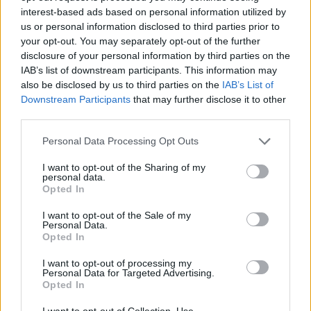
interest-based ads based on personal information utilized by
Πρόσθεσέ το στην
Google
us or personal information disclosed to third parties prior to
your opt-out. You may separately opt-out of the further
disclosure of your personal information by third parties on the
IAB’s list of downstream participants. This information may
also be disclosed by us to third parties on the
IAB’s List of
ΠΟΛΙΤΙΣΜΟΣ
Downstream Participants
that may further disclose it to other
third parties.
Please note that this website/app uses one or more Google
Personal Data Processing Opt Outs
services and may gather and store information including but
not limited to your visit or usage behaviour. You may click to
I want to opt-out of the Sharing of my
personal data.
grant or deny consent to Google and its third-party tags to
Opted In
use your data for below specified purposes in below Google
consent section.
I want to opt-out of the Sale of my
Personal Data.
Opted In
I want to opt-out of processing my
Personal Data for Targeted Advertising.
Opted In
I want to opt-out of Collection, Use,