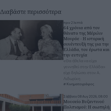
Διαβάστε περισσότερα
πριν 2 λεπτά
64 χρόνια από τον
θάνατο της Μέριλιν
Μονρόε - Η ιστορική
συνέντευξή της για την
Ελλάδα, τον έρωτα και
την ευτυχία
«Θα ήθελα να είχα
γεννηθεί στην Ελλάδα»
είχε δηλώσει στον Α.
Λιδωρίκη
Κινηματογράφος
Σάββατο 08 Αυγ 2026, 08:00
Μουσείο Βυζαντινού
Πολιτισμού: Η σιωπηλή