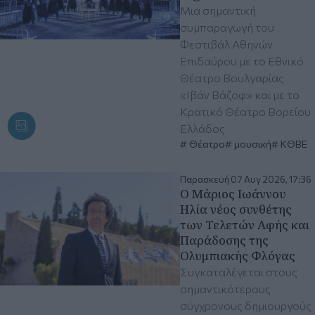
Μια σημαντική
συμπαραγωγή του
Φεστιβάλ Αθηνών
Επιδαύρου με το Εθνικό
Θέατρο Βουλγαρίας
«Ιβάν Βάζοφ» και με το
Κρατικό Θέατρο Βορείου
Ελλάδος
Θέατρο
μουσική
ΚΘΒΕ
Παρασκευή 07 Αυγ 2026, 17:36
Ο Μάριος Ιωάννου
Ηλία νέος συνθέτης
των Τελετών Αφής και
Παράδοσης της
Ολυμπιακής Φλόγας
Συγκαταλέγεται στους
σημαντικότερους
σύγχρονους δημιουργούς