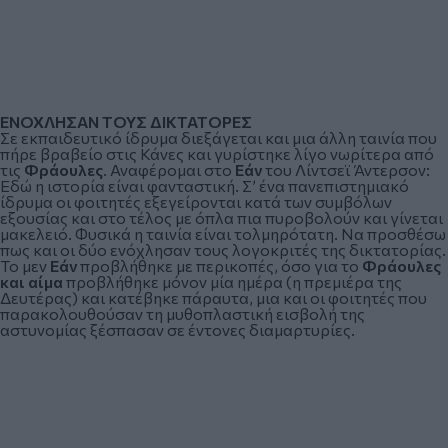
ΕΝΟΧΛΗΣΑΝ ΤΟΥΣ ΔΙΚΤΑΤΟΡΕΣ
Σε εκπαιδευτικό ίδρυμα διεξάγεται και μια άλλη ταινία που
πήρε βραβείο στις Κάνες και γυρίστηκε λίγο νωρίτερα από
τις
Φράουλες
. Αναφέρομαι στο
Εάν
του Λίντσεϊ Άντερσον:
Εδώ η ιστορία είναι φανταστική. Σ’ ένα πανεπιστημιακό
ίδρυμα οι φοιτητές εξεγείρονται κατά των συμβόλων
εξουσίας και στο τέλος με όπλα πια πυροβολούν και γίνεται
μακελειό. Φυσικά η ταινία είναι τολμηρότατη. Να προσθέσω
πως και οι δύο ενόχλησαν τους λογοκριτές της δικτατορίας.
Το μεν
Εάν
προβλήθηκε με περικοπές, όσο για το
Φράουλες
και αίμα
προβλήθηκε μόνον μία ημέρα (η πρεμιέρα της
Δευτέρας) και κατέβηκε πάραυτα, μια και οι φοιτητές που
παρακολουθούσαν τη μυθοπλαστική εισβολή της
αστυνομίας ξέσπασαν σε έντονες διαμαρτυρίες.