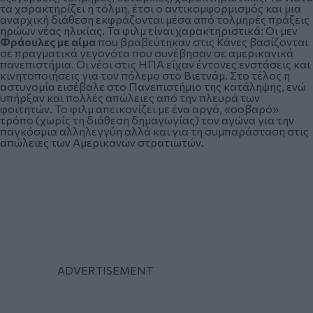
τα χαρακτηρίζει η τόλμη, έτσι ο αντικομφορμισμός και μια
αναρχική διάθεση εκφράζονται μέσα από τολμηρές πράξεις
ηρώων νέας ηλικίας. Τα φιλμ είναι χαρακτηριστικά: Οι μεν
Φράουλες με αίμα
που βραβεύτηκαν στις Κάνες βασίζονται
σε πραγματικά γεγονότα που συνέβησαν σε αμερικανικά
πανεπιστήμια. Οι νέοι στις ΗΠΑ είχαν έντονες ενστάσεις και
κινητοποιήσεις για τον πόλεμο στο Βιετνάμ. Στο τέλος η
αστυνομία εισέβαλε στο Πανεπιστήμιο της κατάληψης, ενώ
υπήρξαν και πολλές απώλειες από την πλευρά των
φοιτητών. Το φιλμ απεικονίζει με ένα αργό, «σοβαρό»
τρόπο (χωρίς τη διάθεση δημαγωγίας) τον αγώνα για την
παγκόσμια αλληλεγγύη αλλά και για τη συμπαράσταση στις
απώλειες των Αμερικανών στρατιωτών.