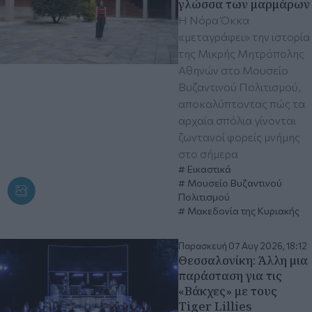
γλώσσα των μαρμάρων
Η Νόρα Όκκα
«μεταγράφει» την ιστορία
της Μικρής Μητρόπολης
Αθηνών στο Μουσείο
Βυζαντινού Πολιτισμού,
αποκαλύπτοντας πώς τα
αρχαία σπόλια γίνονται
ζωντανοί φορείς μνήμης
στο σήμερα
Εικαστικά
Μουσείο Βυζαντινού
Πολιτισμού
Μακεδονία της Κυριακής
Παρασκευή 07 Αυγ 2026, 18:12
Θεσσαλονίκη: Άλλη μια
παράσταση για τις
«Βάκχες» με τους
Tiger Lillies