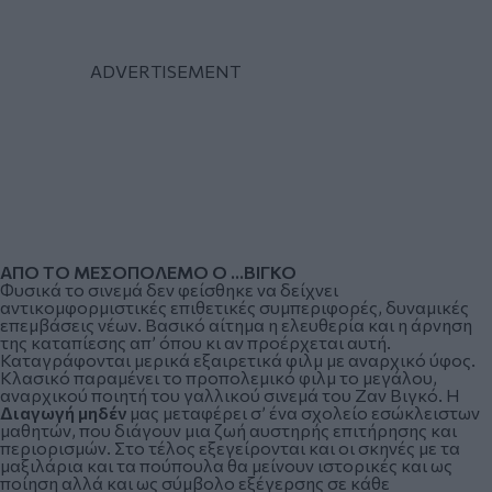
ΑΠΟ ΤΟ ΜΕΣΟΠΟΛΕΜΟ Ο …ΒΙΓΚΟ
Φυσικά το σινεμά δεν φείσθηκε να δείχνει
αντικομφορμιστικές επιθετικές συμπεριφορές, δυναμικές
επεμβάσεις νέων. Βασικό αίτημα η ελευθερία και η άρνηση
της καταπίεσης απ’ όπου κι αν προέρχεται αυτή.
Καταγράφονται μερικά εξαιρετικά φιλμ με αναρχικό ύφος.
Κλασικό παραμένει το προπολεμικό φιλμ το μεγάλου,
αναρχικού ποιητή του γαλλικού σινεμά του Ζαν Βιγκό. Η
Διαγωγή μηδέν
μας μεταφέρει σ’ ένα σχολείο εσώκλειστων
μαθητών, που διάγουν μια ζωή αυστηρής επιτήρησης και
περιορισμών. Στο τέλος εξεγείρονται και οι σκηνές με τα
μαξιλάρια και τα πούπουλα θα μείνουν ιστορικές και ως
ποίηση αλλά και ως σύμβολο εξέγερσης σε κάθε