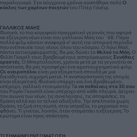
παραλογισμό. Στα σύγχρονα χρόνια αγαπήθηκε πολύ
Ο
κύκλος των χαμένων ποιητών
του Πίτερ Γουέιρ.
ΓΑΛΛΙΚΟΣ ΜΑΗΣ
Φυσικά, το πιο κορυφαίο πραγματικό γεγονός που αφορά
σε εξέγερση νέων είναι του γαλλικού Μάη του `68. Πάρα
πολλά φιλμ κάνουν αναφορά σ’ αυτή την ιστορική περίοδο
που ενέπνευσε τους νέους όλου του κόσμου. Ο Λουί Μαλ,
πάντα αντικομφορμιστής, θα μας δώσει το
Μιλού το Μάη
. Ο
Φιλίπ Γκαρέλ τους βραβευμένους ασπρόμαυρους
Συνήθεις
εραστές
. Ο Μπερτολούτσι, χρόνια μετά με τα γεγονότα σε
απόσταση, θα μας προσφέρει ένα αριστουργηματικό φιλμ:
Οι ονειροπόλοι
είναι μια εξαιρετική σπουδή με μια
διεισδυτική, αιχμηρή ματιά. Η αναπαράσταση της εποχής
είναι εξαιρετική. Φυσικά υπάρχει και ένα βραβευμένο,
υπέροχο, γαλλικό ντοκιμαντέρ Τ
ο να πεθαίνεις στα 30 σου
του Ρομάν Γκουπίλ είναι υπέροχο από κάθε πλευρά. Δείχνει
τον αγώνα των νέων, τις συνελεύσεις, τις αποφάσεις, τη
δράση αλλά και το τελικό αδιέξοδο. Την απελπισία χωρίς
δράση, τη ζωή στη σιωπή, στην απραξία, το μαρασμό που
φθάνει. Τι γίνεται, λοιπόν, όταν σταματάει η εξέγερση; Το
ερώτημα είναι προς απάντηση.
ΤΙ ΣΗΜΑΙΝΕΙ ΕΝΣΩΜΑΤΩΣΗ