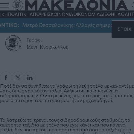
ΙΚΗ
ΠΟΛΙΤΙΚΗ
ΑΠΟΨΕΙΣ
ΚΟΙΝΩΝΙΑ
ΟΙΚΟΝΟΜΙΑ
ΔΙΕΘΝΗ
ΑΘΛΗΤ
Το τρένο
ΤΙΚΟ:
Μετρό Θεσσαλονίκης: Αλλαγές σήμερα στο ωράρι
Τρίτη 12 Μαρτίου 2019, 12:58
ΣΤΟΙΧ
Γράφει
Μένη Κυριάκογλου
Ποτέ δεν θα συνηθίσω να γράφω τη λέξη τρένο με «ε» αντί με
«αι», όπως γραφόταν παλιά. Ανήκω σε μια οικογένεια
σιδηροδρομικών. Ο λατρεμένος μου πατέρας και ο παππούς
μου, ο πατέρας του πατέρα μου, ήταν μηχανοδηγοί.
Τα λατρεύω τα τρένα, τους σιδηροδρομικούς σταθμούς, τα
αμέτρητα ταξίδια με τρένο που έχω κάνει και που κανένα
ταξίδι δεν μου αρέσει περισσότερο από όσο το ταξίδι με το