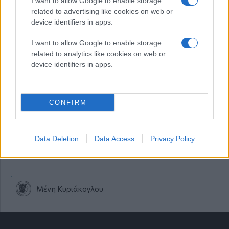
I want to allow Google to enable storage
Εποχές
related to advertising like cookies on web or
device identifiers in apps.
Μένη Κυριάκογλου
I want to allow Google to enable storage
related to analytics like cookies on web or
device identifiers in apps.
Τετάρτη 18 Δεκ 2019, 20:00
Φωτογραφικά άλμπουμ
CONFIRM
Μένη Κυριάκογλου
Data Deletion
Data Access
Privacy Policy
Τετάρτη 20 Νοε 2019, 20:00
Τηλεοπτικοί δημοσιογράφοι
Μένη Κυριάκογλου