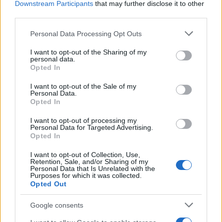
Downstream Participants
that may further disclose it to other
Τώρα, που είμαι μεγάλη, σκέφτομαι την υπομονή της
third parties.
αναμονής της μητέρας μου σε κάθε του ταξίδι, τα υπέροχα
εκείνα μπλε ρούχα, τη χαρά του γυρισμού, το ταίριασμα και
Please note that this website/app uses one or more Google
Personal Data Processing Opt Outs
την αγάπη τους, που είναι οδηγός στη ζωή μου! Κοιμηθείτε,
services and may gather and store information including but
λατρεμένοι μου, γλυκά.
not limited to your visit or usage behaviour. You may click to
I want to opt-out of the Sharing of my
personal data.
grant or deny consent to Google and its third-party tags to
Opted In
use your data for below specified purposes in below Google
*Δημοσιεύθηκε στη "ΜτΚ" στις 9/10 Μαρτίου 2019
consent section.
I want to opt-out of the Sale of my
Personal Data.
Opted In
Διάβαστε περισσότερα
I want to opt-out of processing my
Personal Data for Targeted Advertising.
Opted In
Τετάρτη 19 Φεβ 2020, 20:00
Νοσταλγία
I want to opt-out of Collection, Use,
Retention, Sale, and/or Sharing of my
Personal Data that Is Unrelated with the
Purposes for which it was collected.
Opted Out
Μένη Κυριάκογλου
Google consents
Τετάρτη 22 Ιαν 2020, 20:00