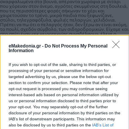
σκαρφαλωμένα στα βουνά, απέραντα χωράφια με σιτάρι
που χόρευαν στον άνεμο, αγρότες σκυμμένους στη δουλειά,
που τις περισσότερες φορές σήκωναν το χέρι και
χαιρετούσαν το τρένο, μικρά παιδιά που ξεφωνίζανε,
στύλοι, τηλεγραφόξυλα, φωλιές πελαργών, χελιδόνια.
Πρέπει να πω ότι ο πελαργός ήταν, δεν ξέρω αν είναι ακόμη,
το πουλί, σχεδόν σύμβολο, των σιδηροδρομικών. Είχαμε και
στο σπίτι έναν «εκ χειροτεχνίας συναδέλφου», έλεγε ο
μπαμπάς και στη μαμά θυμάμαι δεν άρεζε καθόλου!
eMakedonia.gr -
Do Not Process My Personal
Information
Περιττό να σας πω ότι τραγούδι της οικογένειάς μας ήταν
«Τα τρένα που φύγαν»! Το τραγουδούσε η μαμά μου, που
If you wish to opt-out of the sale, sharing to third parties, or
είχε ωραία φωνή. Φυσικά και οι ταινίες με τρένα στην
processing of your personal or sensitive information for
τηλεόραση ήταν ο,τι καλύτερο για τον πατέρα, τον
πολυαγαπημένο μου, και η μαμά να λέει «δεν τα χόρτασες τα
targeted advertising by us, please use the below opt-out
τρένα, Γαβριήλ;»!
section to confirm your selection. Please note that after your
opt-out request is processed you may continue seeing
interest-based ads based on personal information utilized by
Εδώ θα σας πω ότι μια φορά, όταν ήμουν πολύ μικρή και ο
us or personal information disclosed to third parties prior to
πατέρας μου οδηγούσε το τρένο με το οποίο ταξιδεύαμε, με
your opt-out. You may separately opt-out of the further
πήρε για λίγο στη μηχανή μαζί του, παρόλο που
απαγορευόταν, και μαγεύτηκα από τις ράγες και τα τρένα
disclosure of your personal information by third parties on the
και αιχμαλωτίστηκα μια για πάντα!
IAB’s list of downstream participants. This information may
also be disclosed by us to third parties on the
IAB’s List of