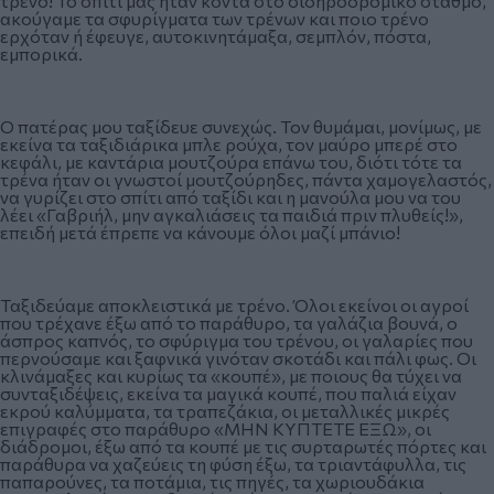
τρένο! Το σπίτι μας ήταν κοντά στο σιδηροδρομικό σταθμό,
ακούγαμε τα σφυρίγματα των τρένων και ποιο τρένο
ερχόταν ή έφευγε, αυτοκινητάμαξα, σεμπλόν, πόστα,
εμπορικά.
Ο πατέρας μου ταξίδευε συνεχώς. Τον θυμάμαι, μονίμως, με
εκείνα τα ταξιδιάρικα μπλε ρούχα, τον μαύρο μπερέ στο
κεφάλι, με καντάρια μουτζούρα επάνω του, διότι τότε τα
τρένα ήταν οι γνωστοί μουτζούρηδες, πάντα χαμογελαστός,
να γυρίζει στο σπίτι από ταξίδι και η μανούλα μου να του
λέει «Γαβριήλ, μην αγκαλιάσεις τα παιδιά πριν πλυθείς!»,
επειδή μετά έπρεπε να κάνουμε όλοι μαζί μπάνιο!
Ταξιδεύαμε αποκλειστικά με τρένο. Όλοι εκείνοι οι αγροί
που τρέχανε έξω από το παράθυρο, τα γαλάζια βουνά, ο
άσπρος καπνός, το σφύριγμα του τρένου, οι γαλαρίες που
περνούσαμε και ξαφνικά γινόταν σκοτάδι και πάλι φως. Οι
κλινάμαξες και κυρίως τα «κουπέ», με ποιους θα τύχει να
συνταξιδέψεις, εκείνα τα μαγικά κουπέ, που παλιά είχαν
εκρού καλύμματα, τα τραπεζάκια, οι μεταλλικές μικρές
επιγραφές στο παράθυρο «ΜΗΝ ΚΥΠΤΕΤΕ ΕΞΩ», οι
διάδρομοι, έξω από τα κουπέ με τις συρταρωτές πόρτες και
παράθυρα να χαζεύεις τη φύση έξω, τα τριαντάφυλλα, τις
παπαρούνες, τα ποτάμια, τις πηγές, τα χωριουδάκια