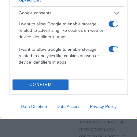
αντιπολίτευση»,
σημείωσε ο υπουργός
Google consents
Επικρατείας
I want to allow Google to enable storage
related to advertising like cookies on web or
πριν 2 ώρες
Αλ. Τσίπρας: Στις 2
device identifiers in apps.
Σεπτεμβρίου η
I want to allow Google to enable storage
παρουσίαση του
related to analytics like cookies on web or
οικονομικού
device identifiers in apps.
προγράμματος της
ΕΛ.Α.Σ. στη
Θεσσαλονίκη
Όπως αναφέρει πρόκειται
CONFIRM
για το το σχέδιο του
κόμματος «για την Δίκαιη
Ανάπτυξη, την
Data Deletion
Data Access
Privacy Policy
παραγωγική
ανασυγκρότηση, την
επανίδρυση του
κοινωνικού κράτους»