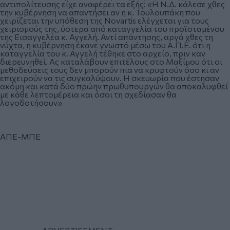
αντιπολίτευσης είχε αναφέρει τα εξής: «Η Ν.Δ. κάλεσε χθες
την κυβέρνηση να απαντήσει αν η κ. Τουλουπάκη που
χειρίζεται την υπόθεση της Novartis ελέγχεται για τους
χειρισμούς της, ύστερα από καταγγελία του προϊσταμένου
της Εισαγγελέα κ. Αγγελή. Αντί απάντησης, αργά χθες τη
νύχτα, η κυβέρνηση έκανε γνωστό μέσω του Α.Π.Ε. ότι η
καταγγελία του κ. Αγγελή τέθηκε στο αρχείο, πριν καν
διερευνηθεί. Ας καταλάβουν επιτέλους στο Μαξίμου ότι οι
μεθοδεύσεις τους δεν μπορούν πια να κρυφτούν όσο κι αν
επιχειρούν να τις συγκαλύψουν. Η σκευωρία που έστησαν
ακόμη και κατά δύο πρώην πρωθυπουργών θα αποκαλυφθεί
με κάθε λεπτομέρεια και όσοι τη σχεδίασαν θα
λογοδοτήσουν»
ΑΠΕ-ΜΠΕ