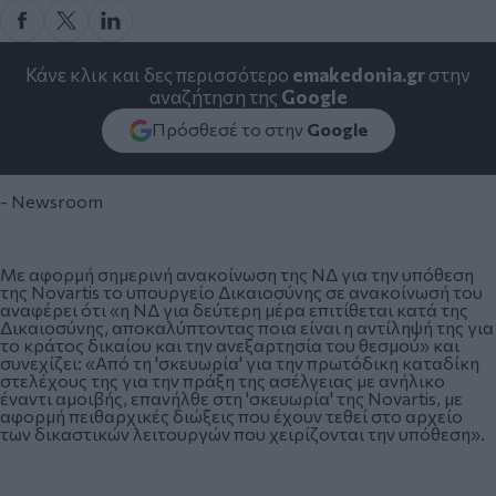
Κάνε κλικ και δες περισσότερο
emakedonia.gr
στην
αναζήτηση της
Google
Πρόσθεσέ το στην
Google
- Newsroom
Με αφορμή σημερινή ανακοίνωση της ΝΔ για την υπόθεση
της Novartis το υπουργείο Δικαιοσύνης σε ανακοίνωσή του
αναφέρει ότι «η ΝΔ για δεύτερη μέρα επιτίθεται κατά της
Δικαιοσύνης, αποκαλύπτοντας ποια είναι η αντίληψή της για
το κράτος δικαίου και την ανεξαρτησία του θεσμού» και
συνεχίζει: «Από τη 'σκευωρία' για την πρωτόδικη καταδίκη
στελέχους της για την πράξη της ασέλγειας με ανήλικο
έναντι αμοιβής, επανήλθε στη 'σκευωρία' της Novartis, με
αφορμή πειθαρχικές διώξεις που έχουν τεθεί στο αρχείο
των δικαστικών λειτουργών που χειρίζονται την υπόθεση».