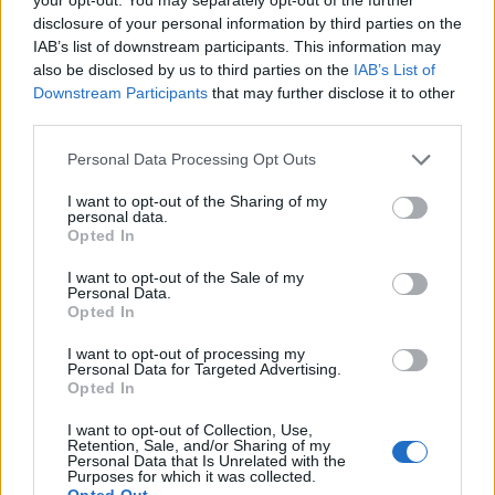
disclosure of your personal information by third parties on the
IAB’s list of downstream participants. This information may
also be disclosed by us to third parties on the
IAB’s List of
Downstream Participants
that may further disclose it to other
third parties.
Please note that this website/app uses one or more Google
Personal Data Processing Opt Outs
services and may gather and store information including but
not limited to your visit or usage behaviour. You may click to
I want to opt-out of the Sharing of my
personal data.
grant or deny consent to Google and its third-party tags to
Opted In
use your data for below specified purposes in below Google
Διαβάστε περισσότερα
consent section.
I want to opt-out of the Sale of my
Personal Data.
Opted In
πριν 1 ώρα
Άκης Σκέρτσος:
I want to opt-out of processing my
Aναλύσεις της
Personal Data for Targeted Advertising.
Opted In
παραλίας η απάντηση
του ΠΑΣΟΚ για την
I want to opt-out of Collection, Use,
έκθεση του ΟΟΣΑ
Retention, Sale, and/or Sharing of my
Personal Data that Is Unrelated with the
«Αξίζουμε όλοι καλύτερη
Purposes for which it was collected.
Opted Out