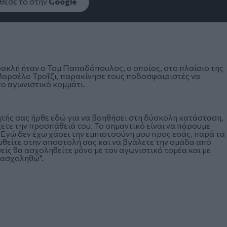
εσέ το στην
Google
κλή ήταν ο Τομ Παπαδόπουλος, ο οποίος, στο πλαίσιο της
Μαρσέλο Τροΐζι, παρακίνησε τους ποδοσφαιριστές να
ο αγωνιστικό κομμάτι.
ητής σας ήρθε εδώ για να βοηθήσει στη δύσκολη κατάσταση,
ετε την προσπάθειά του. Το σημαντικό είναι να πάρουμε
. Εγώ δεν έχω χάσει την εμπιστοσύνη μου προς εσάς, παρά τα
είτε στην αποστολή σας και να βγάλετε την ομάδα από
είς θα ασχοληθείτε μόνο με τον αγωνιστικό τομέα και με
α ασχοληθώ".