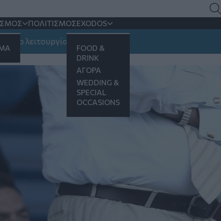
κό, αφήστε το
ΙΣΜΟΣ
ΠΟΛΙΤΙΣΜΟΣ
EXODOS
ειτουργίας
ΗΜΑ
FOOD &
σέλο Τροΐζι
DRINK
ΑΓΟΡΑ
WEDDING &
SPECIAL
OCCASIONS