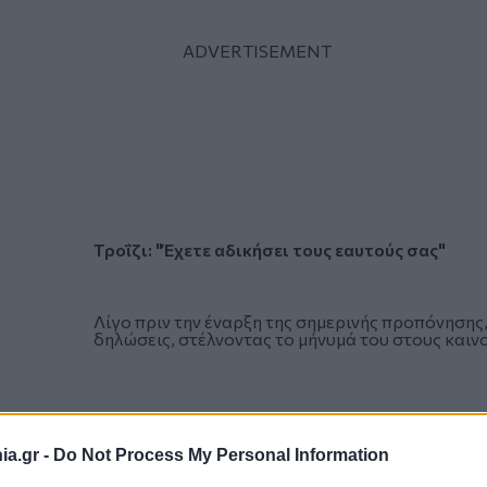
Τροΐζι: "Έχετε αδικήσει τους εαυτούς σας"
Λίγο πριν την έναρξη της σημερινής προπόνησης
δηλώσεις, στέλνοντας το μήνυμά του στους καιν
a.gr -
Do Not Process My Personal Information