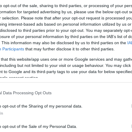
to opt-out of the sale, sharing to third parties, or processing of your per
formation for targeted advertising by us, please use the below opt-out s
r selection. Please note that after your opt-out request is processed y
eing interest-based ads based on personal information utilized by us or
disclosed to third parties prior to your opt-out. You may separately opt-
losure of your personal information by third parties on the IAB’s list of
. This information may also be disclosed by us to third parties on the
IA
Participants
that may further disclose it to other third parties.
 that this website/app uses one or more Google services and may gath
including but not limited to your visit or usage behaviour. You may click 
Αναλυτικά όσα είπε: "Ήρθα στην ομάδα για να βο
 to Google and its third-party tags to use your data for below specifi
κατάσταση. Θέλω να γνωρίζετε ότι αποδέχθηκα τ
Έχετε αδικήσει τους εαυτούς σας όλο αυτό το διά
ogle consent section.
βαθμολογική θέση, η οποία δεν αρμόζει ούτε σε ε
πάρουμε τις νίκες που χρειαζόμαστε και να κάνου
l Data Processing Opt Outs
Κάνε κλικ και δες περισσότερο
o opt-out of the Sharing of my personal data.
Πρόσθ
In
o opt-out of the Sale of my Personal Data.