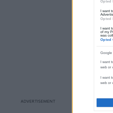
Opted 
I want 
Advertis
Opted 
I want t
of my P
was col
Opted 
Google 
I want t
web or d
I want t
web or d