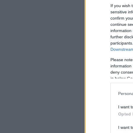
If you wish 
sensitive in
confirm you
continue se
information 
further disc
participants
Downstream 
Please note
information 
deny consent
in below Go
Persona
I want t
Opted 
I want t