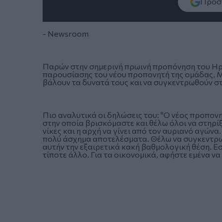
Πρόσθ
- Newsroom
Παρών στην σημερινή πρωινή προπόνηση του Ηρα
παρουσίασης του νέου προπονητή της ομάδας, 
βάλουν τα δυνατά τους και να συγκεντρωθούν στ
Πιο αναλυτικά οι δηλώσεις του: "Ο νέος προπον
στην οποία βρισκόμαστε και θέλω όλοι να στηρίξ
νίκες και η αρχή να γίνει από τον αυριανό αγώνα
πολύ άσχημα αποτελέσματα. Θέλω να συγκεντρωθ
αυτήν την εξαιρετικά κακή βαθμολογική θέση. Εσ
τίποτε άλλο. Για τα οικονομικά, αφήστε εμένα ν