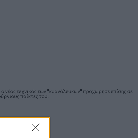
, ο νέος τεχνικός των "κυανόλευκων" προχώρησε επίσης σε
ούργιους παίκτες του.