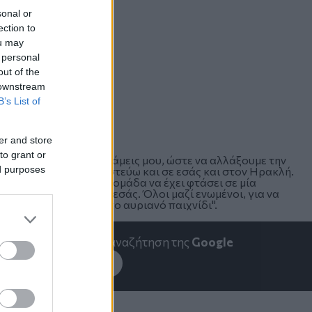
sonal or
ection to
ou may
 personal
out of the
 downstream
B’s List of
er and store
to grant or
ηθήσω με όλες τις δυνάμεις μου, ώστε να αλλάξουμε την
ed purposes
ην πρόταση, διότι πιστεύω και σε εσάς και στον Ηρακλή.
στημα, με συνέπεια η ομάδα να έχει φτάσει σε μία
κείνην, αλλά ούτε και εσάς. Όλοι μαζί ενωμένοι, για να
με μια νέα αρχή από το αυριανό παιχνίδι".
emakedonia.gr
στην αναζήτηση της
Google
εσέ το στην
Google