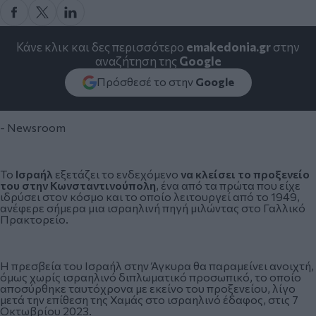
Κάνε κλικ και δες περισσότερο
emakedonia.gr
στην
αναζήτηση της
Google
Πρόσθεσέ το στην
Google
- Newsroom
Το
Ισραήλ
εξετάζει το ενδεχόμενο
να κλείσει το προξενείο
του στην Κωνσταντινούπολη
, ένα από τα πρώτα που είχε
ιδρύσει στον κόσμο και το οποίο λειτουργεί από το 1949,
ανέφερε σήμερα μια ισραηλινή πηγή μιλώντας στο Γαλλικό
Πρακτορείο.
Η πρεσβεία του
Ισραήλ
στην Άγκυρα θα παραμείνει ανοιχτή,
όμως χωρίς ισραηλινό διπλωματικό προσωπικό, το οποίο
αποσύρθηκε ταυτόχρονα με εκείνο του προξενείου, λίγο
μετά την επίθεση της Χαμάς στο ισραηλινό έδαφος, στις 7
Οκτωβρίου 2023.