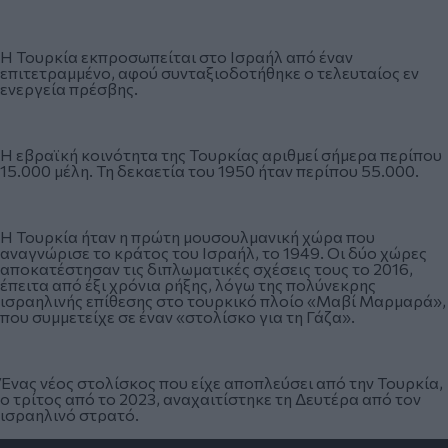
Η Τουρκία εκπροσωπείται στο Ισραήλ από έναν
επιτετραμμένο, αφού συνταξιοδοτήθηκε ο τελευταίος εν
ενεργεία πρέσβης.
Η εβραϊκή κοινότητα της Τουρκίας αριθμεί σήμερα περίπου
15.000 μέλη. Τη δεκαετία του 1950 ήταν περίπου 55.000.
Η Τουρκία ήταν η πρώτη μουσουλμανική χώρα που
αναγνώρισε το κράτος του Ισραήλ, το 1949. Οι δύο χώρες
αποκατέστησαν τις διπλωματικές σχέσεις τους το 2016,
έπειτα από έξι χρόνια ρήξης, λόγω της πολύνεκρης
ισραηλινής επίθεσης στο τουρκικό πλοίο «Μαβί Μαρμαρά»,
που συμμετείχε σε έναν «στολίσκο για τη Γάζα».
Ένας νέος στολίσκος που είχε αποπλεύσει από την Τουρκία,
ο τρίτος από το 2023, αναχαιτίστηκε τη Δευτέρα από τον
ισραηλινό στρατό.