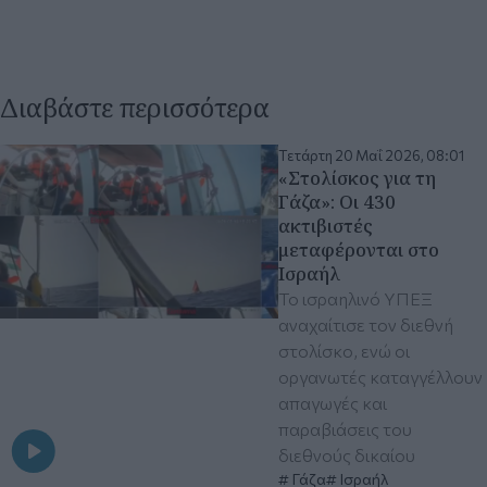
Διαβάστε περισσότερα
Τετάρτη 20 Μαΐ 2026, 08:01
«Στολίσκος για τη
Γάζα»: Οι 430
ακτιβιστές
μεταφέρονται στο
Ισραήλ
Το ισραηλινό ΥΠΕΞ
αναχαίτισε τον διεθνή
στολίσκο, ενώ οι
οργανωτές καταγγέλλουν
απαγωγές και
παραβιάσεις του
διεθνούς δικαίου
Γάζα
Ισραήλ