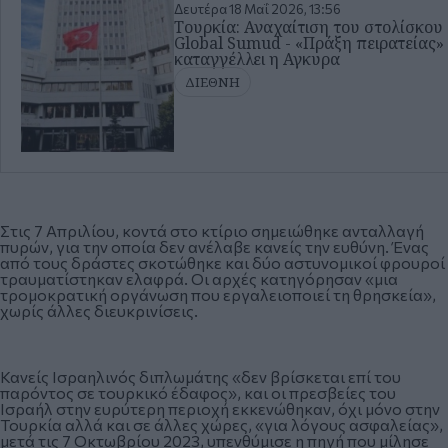
Δευτέρα 18 Μαΐ 2026, 13:56
Τουρκία: Αναχαίτιση του στολίσκου
Global Sumud - «Πράξη πειρατείας»
καταγγέλλει η Αγκυρα
ΔΙΕΘΝΗ
Στις 7 Απριλίου, κοντά στο κτίριο σημειώθηκε ανταλλαγή
πυρών, για την οποία δεν ανέλαβε κανείς την ευθύνη. Ένας
από τους δράστες σκοτώθηκε και δύο αστυνομικοί φρουροί
τραυματίστηκαν ελαφρά. Οι αρχές κατηγόρησαν «μια
τρομοκρατική οργάνωση που εργαλειοποιεί τη θρησκεία»,
χωρίς άλλες διευκρινίσεις.
Κανείς Ισραηλινός διπλωμάτης «δεν βρίσκεται επί του
παρόντος σε τουρκικό έδαφος», και οι πρεσβείες του
Ισραήλ στην ευρύτερη περιοχή εκκενώθηκαν, όχι μόνο στην
Τουρκία αλλά και σε άλλες χώρες, «για λόγους ασφαλείας»,
μετά τις 7 Οκτωβρίου 2023, υπενθύμισε η πηγή που μίλησε