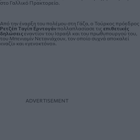
στο Γαλλικό Πρακτορείο.
Από την έναρξη του πολέμου στη Γάζα, ο Τούρκος πρόεδρος
Ρετζέπ Ταγίπ Ερντογάν
πολλαπλασίασε τις
επιθετικές
δηλώσεις
εναντίον του Ισραήλ και του πρωθυπουργού του,
του Μπενιαμίν Νετανιάχουν, τον οποίο συχνά αποκαλεί
«ναζί» και «γενοκτόνο».