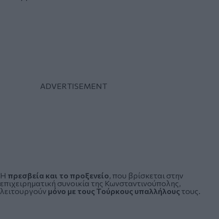
Η
πρεσβεία και το προξενείο
, που βρίσκεται στην
επιχειρηματική συνοικία της Κωνσταντινούπολης,
λειτουργούν
μόνο με τους Τούρκους υπαλλήλους
τους.