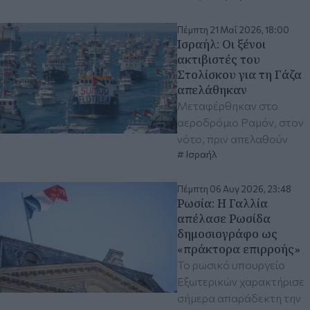
Πέμπτη 21 Μαΐ 2026, 18:00
Ισραήλ: Oι ξένοι
ακτιβιστές του
Στολίσκου για τη Γάζα
απελάθηκαν
Μεταφέρθηκαν στο
αεροδρόμιο Ραμόν, στον
νότο, πριν απελαθούν
Ισραήλ
Πέμπτη 06 Αυγ 2026, 23:48
Ρωσία: Η Γαλλία
απέλασε Ρωσίδα
δημοσιογράφο ως
«πράκτορα επιρροής»
Το ρωσικό υπουργείο
Εξωτερικών χαρακτήρισε
σήμερα απαράδεκτη την