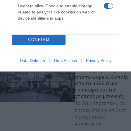
οδηγός του Ι.Χ. και
I want to allow Google to enable storage
αργότερα αφέθηκε
related to analytics like cookies on web or
ελεύθερος με προφορική
device identifiers in apps.
εντολή εισαγγελέα
αστυνομικά
τροχαία ατυχήματα
CONFIRM
Αθήνα
πριν 1 ώρα
Data Deletion
Data Access
Privacy Policy
«Ερυθρός Σταυρός»:
Ασθενής σηκώθηκε
από το φορείο, άρπαξε
από τα μαλλιά μια
νοσοκόμα και την
χτύπησε με μπουνιές
Το θύμα έπεσε πάνω σε
πόρτες από την επίθεση
της δράστιδος
νοσοκομεία