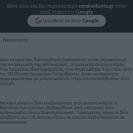
Κάνε κλικ και δες περισσότερο
emakedonia.gr
στην
αναζήτηση της
Google
Πρόσθεσέ το στην
Google
- Newsroom
Δύο νεκροί και δύο σοβαρά τραυματίες είναι, σύμφωνα με
την ενημέρωση της αστυνομίας, ο τραγικός απολογισμός
του τροχαίου δυστυχήματος, που σημειώθηκε λίγο πριν από
τις 20:00 στη λεωφόρο Ποσειδώνος, όταν αυτοκίνητο
συγκρούστηκε με μοτοσυκλέτα, στην οποία επέβαιναν δύο
άτομα.
Νεκροί είναι οι δύο επιβαίνοντες στη μοτοσυκλέτα, ο
θάνατος των οποίων βεβαιώθηκε από γιατρούς στο
νοσοκομείο, όπου διακομίστηκαν. Τραυματίες είναι οι δύο
επιβάτες του Ι.Χ αυτοκινήτου, οι οποίοι νοσηλεύονται σε
νοσοκομείο.