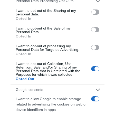
Personal Data Processing Opt Outs
Διαβάστε περισσότερα
services and may gather and store information including but
not limited to your visit or usage behaviour. You may click to
I want to opt-out of the Sharing of my
personal data.
grant or deny consent to Google and its third-party tags to
πριν 6 λεπτά
Opted In
use your data for below specified purposes in below Google
Νεκροί 2 άνδρες σε
consent section.
I want to opt-out of the Sale of my
παραλίες της Κρήτης
Personal Data.
και της Χαλκίδας
Opted In
Ανασύρθηκαν αναίσθητοι
I want to opt-out of processing my
από τη θάλασσα
Personal Data for Targeted Advertising.
αστυνομικά
παραλίες
Opted In
I want to opt-out of Collection, Use,
Retention, Sale, and/or Sharing of my
πριν 1 ώρα
Personal Data that Is Unrelated with the
Αθήνα: Στο νοσοκομείο
Purposes for which it was collected.
2 αστυνομικοί της
Opted Out
ομάδας ΔΙΑΣ - Η
μηχανή τους
Google consents
συγκρούστηκε με
I want to allow Google to enable storage
αυτοκίνητο κοντά στο
related to advertising like cookies on web or
Σούνιο
device identifiers in apps.
Συνελήφθη ο 20χρονος