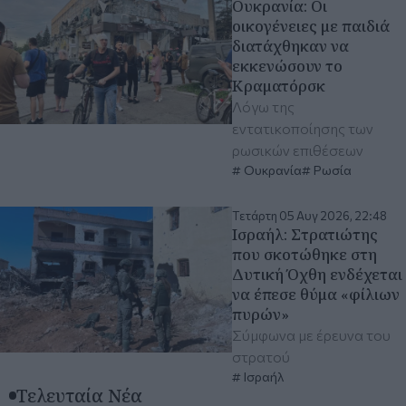
Ουκρανία: Οι
οικογένειες με παιδιά
διατάχθηκαν να
εκκενώσουν το
Κραματόρσκ
Λόγω της
εντατικοποίησης των
ρωσικών επιθέσεων
Ουκρανία
Ρωσία
Τετάρτη 05 Αυγ 2026, 22:48
Ισραήλ: Στρατιώτης
που σκοτώθηκε στη
Δυτική Όχθη ενδέχεται
να έπεσε θύμα «φίλιων
πυρών»
Σύμφωνα με έρευνα του
στρατού
Ισραήλ
Τελευταία Νέα