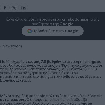
Κάνε κλικ και δες περισσότερο
emakedonia.gr
στην
αναζήτηση της
Google
Πρόσθεσέ το στην
Google
- Newsroom
Πολύ ισχυρός
σεισμός 7,8 βαθμών
καταγράφτηκε σήμερα
στον θαλάσσιο χώρο νότια από τις
Φιλιππίνες
, ανακοίνωσε
το αμερικανικό ινστιτούτο γεωλογικών μελετών (USGS),
γεγονός που οδήγησε στην έκδοση έκτακτου
προειδοποιητικού δελτίου για τον
κίνδυνο τσουνάμι
στον
Ειρηνικό Ωκεανό.
Μέχρι στιγμής η υπηρεσία πολιτικής άμυνας κάνει λόγο για
οχτώ νεκρούς
. Ο σεισμός σημειώθηκε σε βάθος 35
χιλιομέτρων στον θαλάσσιο χώρο ανοικτά της
νήσου