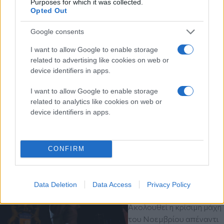
Purposes for which it was collected.
Opted Out
Google consents
I want to allow Google to enable storage
related to advertising like cookies on web or
device identifiers in apps.
I want to allow Google to enable storage
related to analytics like cookies on web or
device identifiers in apps.
Διαβάστε περισσότερα
CONFIRM
Πέμπτη 06 Αυγ 2026, 00:00
ΗΠΑ: Ο Αμπντούλ Ελ
Σαγιέντ πήρε το χρίσμα
των Δημοκρατικών στο
Data Deletion
Data Access
Privacy Policy
Μίσιγκαν
Ακολουθεί η κρίσιμη μάχη
του Νοεμβρίου απέναντι