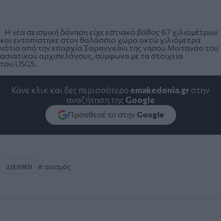
Η νέα σεισμική δόνηση είχε εστιακό βάθος 67 χιλιομέτρων
και εντοπίστηκε στον θαλάσσιο χώρο οκτώ χιλιόμετρα
νότια από την επαρχία Σαρανγκάνι της νήσου Μιντανάο του
ασιατικού αρχιπελάγους, σύμφωνα με τα στοιχεία
του USGS.
Κάνε κλικ και δες περισσότερο
emakedonia.gr
στην
αναζήτηση της
Google
Πρόσθεσέ το στην
Google
ΔΙΕΘΝΗ
σεισμός