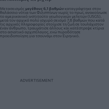
Μετασεισμός
μεγέθους 6,1 βαθμών
καταγράφτηκε στον
θαλάσσιο νότια των Φιλιππίνων νωρίς το πρωί, ανακοίνωσε
το αμερικανικό ινστιτούτο γεωλογικών μελετών (USGS),
μετά τον αρχικό πολύ ισχυρό σεισμό 7,8 βαθμών που κατά
τις αρχικές πληροφορίες στοίχισε τη ζωή σε τουλάχιστον
έναν άνθρωπο, τραυμάτισε άλλους και κατέστρεψε κτίρια
στο ασιατικό αρχιπέλαγος, ενώ πυροδότησε
προειδοποίηση για τσουνάμι στον Ειρηνικό.