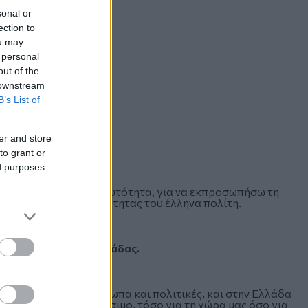
sonal or
ection to
ou may
 personal
out of the
 downstream
B’s List of
er and store
to grant or
ed purposes
και την ελληνική μου ταυτότητα, για να εκπροσωπήσω τη
λήματα της καθημερινότητας του έλληνα πολίτη.
ς ή το μέλλον της Ελλάδας.
ι νοοτροπίας σε πρόσωπα και πολιτικές, και στην Ελλάδα
 είναι ιδιαίτερα κρίσιμο, τόσο για τη χώρα μας όσο για