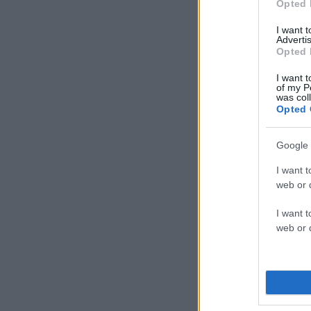
Opted 
I want 
Advertis
Opted 
I want t
of my P
was col
Opted 
Google 
I want t
web or d
I want t
web or d