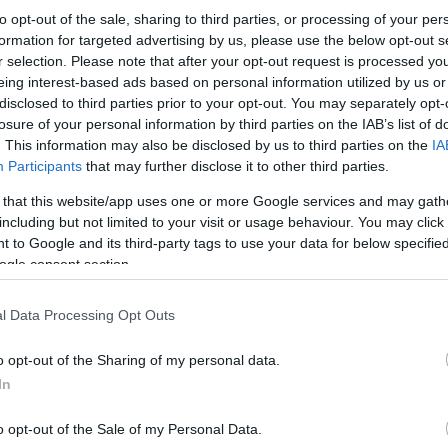
to opt-out of the sale, sharing to third parties, or processing of your per
formation for targeted advertising by us, please use the below opt-out s
r selection. Please note that after your opt-out request is processed y
eing interest-based ads based on personal information utilized by us or
disclosed to third parties prior to your opt-out. You may separately opt-
losure of your personal information by third parties on the IAB’s list of
. This information may also be disclosed by us to third parties on the
IA
Participants
that may further disclose it to other third parties.
 that this website/app uses one or more Google services and may gath
including but not limited to your visit or usage behaviour. You may click 
 to Google and its third-party tags to use your data for below specifi
ogle consent section.
Πηγαίνω στις Βρυξέλλες με τις αρχές, τις αξίες 
χώρα μου και να διεκδικήσω λύσεις για τα προβ
l Data Processing Opt Outs
Τι κρίνεται στις 26 Μαΐου; Η πορεία της Ευρώπη
o opt-out of the Sharing of my personal data.
In
Στις 26 Μαΐου ψηφίζουμε για αλλαγή πορείας κα
o opt-out of the Sale of my Personal Data.
και στην Ευρώπη. Το διακύβευμα των ευρωεκλογών