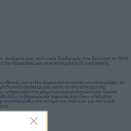
, συνέχεια μιας πολιτικής διαδρομής που ξεκίνησε το 1974,
 την παρουσία μου στην κεντρική πολιτική σκηνή.
ις εθνικές και η Νέα Δημοκρατία πρέπει να καταγράψει τη
τερη δυνατή συσπείρωση, ώστε το αποτέλεσμα της
ις, η παρουσία στη μάχη των ευρωεκλογών ενός πρώην
βολίζει τη βαρύνουσα σημασία που δίνει η ΝΔ στην
ν ανταποκριθώ στο αίτημα των πολιτών για πολιτική
άκη.