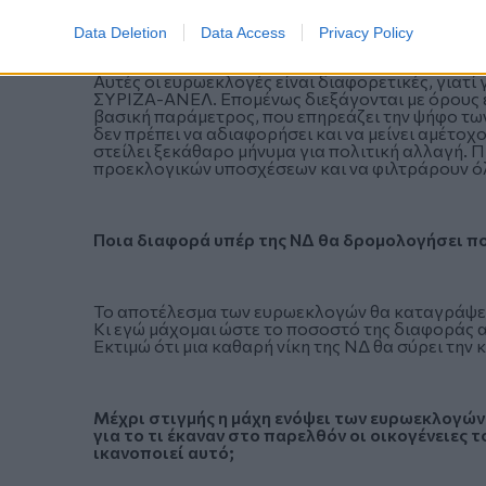
ευρωπαϊκές εκλογές ψηφίζει πιο χαλαρά;
Data Deletion
Data Access
Privacy Policy
Αυτές οι ευρωεκλογές είναι διαφορετικές, γιατί
ΣΥΡΙΖΑ-ΑΝΕΛ. Επομένως διεξάγονται με όρους εθ
βασική παράμετρος, που επηρεάζει την ψήφο των
δεν πρέπει να αδιαφορήσει και να μείνει αμέτοχο
στείλει ξεκάθαρο μήνυμα για πολιτική αλλαγή. 
προεκλογικών υποσχέσεων και να φιλτράρουν όλ
Ποια διαφορά υπέρ της ΝΔ θα δρομολογήσει πολ
Το αποτέλεσμα των ευρωεκλογών θα καταγράψει τ
Κι εγώ μάχομαι ώστε το ποσοστό της διαφοράς α
Εκτιμώ ότι μια καθαρή νίκη της ΝΔ θα σύρει την
Μέχρι στιγμής η μάχη ενόψει των ευρωεκλογών
για το τι έκαναν στο παρελθόν οι οικογένειε
ικανοποιεί αυτό;