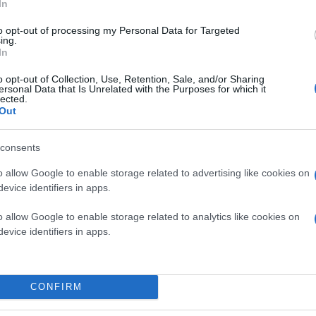
In
κάθε κράτος μέλος της Ε.Ε. Χώρες όπως η Ελλάδ
επιπτώσεις της κρίσης, το αποτέλεσμα των ευρ
είναι πολύ σημαντικός και αποφασιστικός παράγ
to opt-out of processing my Personal Data for Targeted
ing.
μέλλον.
In
o opt-out of Collection, Use, Retention, Sale, and/or Sharing
ersonal Data that Is Unrelated with the Purposes for which it
lected.
Out
consents
o allow Google to enable storage related to advertising like cookies on
evice identifiers in apps.
o allow Google to enable storage related to analytics like cookies on
evice identifiers in apps.
CONFIRM
Η ΝΔ έχει πολιτικοποιήσει τις ευρωεκλογές, ζ
μήνυμα αλλαγής. Δεν φοβάστε ότι αυτό μπορεί