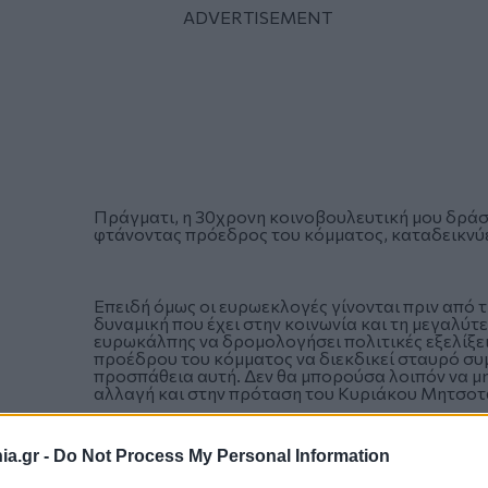
Πράγματι, η 30χρονη κοινοβουλευτική μου δράση
φτάνοντας πρόεδρος του κόμματος, καταδεικνύει
Επειδή όμως οι ευρωεκλογές γίνονται πριν από τ
δυναμική που έχει στην κοινωνία και τη μεγαλύ
ευρωκάλπης να δρομολογήσει πολιτικές εξελίξε
προέδρου του κόμματος να διεκδικεί σταυρό συμ
προσπάθεια αυτή. Δεν θα μπορούσα λοιπόν να μη
αλλαγή και στην πρόταση του Κυριάκου Μητσοτ
a.gr -
Do Not Process My Personal Information