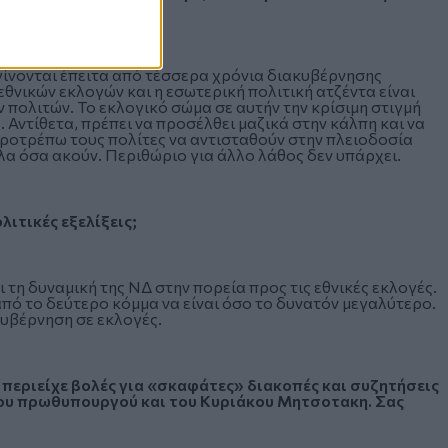
 γίνονται έπειτα από τέσσερα χρόνια διακυβέρνησης
νικών εκλογών και η εσωτερική πολιτική ατζέντα είναι
 πολιτών. Το εκλογικό σώμα σε αυτήν την κρίσιμη στιγμή
. Αντίθετα, πρέπει να προσέλθει μαζικά στην κάλπη και να
Προτρέπω τους πολίτες να αντισταθούν στην πλειοδοσία
α όσα ακούν. Περιθώριο για άλλο λάθος δεν υπάρχει.
ιτικές εξελίξεις;
η δυναμική της ΝΔ στην πορεία προς τις εθνικές εκλογές.
πό το δεύτερο κόμμα να είναι όσο το δυνατόν μεγαλύτερο.
 κυβέρνηση σε εκλογές.
 περιείχε βολές για «σκαφάτες» διακοπές και συζητήσεις
ς του πρωθυπουργού και του Κυριάκου Μητσοτακη. Σας