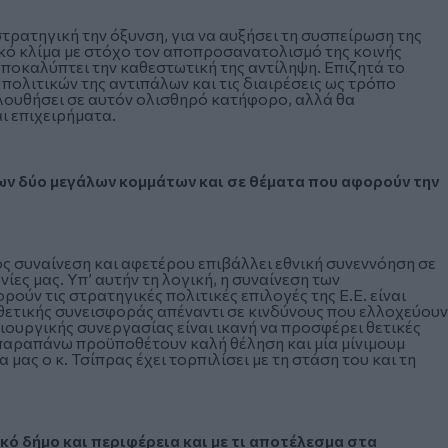
στρατηγική την όξυνση, για να αυξήσει τη συσπείρωση της
ξικό κλίμα με στόχο τον αποπροσανατολισμό της κοινής
αποκαλύπτει την καθεστωτική της αντίληψη. Επιζητά το
πολιτικών της αντιπάλων και τις διαιρέσεις ως τρόπο
ολουθήσει σε αυτόν ολισθηρό κατήφορο, αλλά θα
ι επιχειρήματα.
των δύο μεγάλων κομμάτων και σε θέματα που αφορούν την
ς συναίνεση και αφετέρου επιβάλλει εθνική συνεννόηση σε
ίες μας. Υπ’ αυτήν τη λογική, η συναίνεση των
ύν τις στρατηγικές πολιτικές επιλογές της Ε.Ε. είναι
 θετικής συνεισφοράς απέναντι σε κινδύνους που ελλοχεύουν
ιουργικής συνεργασίας είναι ικανή να προσφέρει θετικές
 παραπάνω προϋποθέτουν καλή θέληση και μία μίνιμουμ
 μας ο κ. Τσίπρας έχει τορπιλίσει με τη στάση του και τη
κό δήμο και περιφέρεια και με τι αποτέλεσμα στα