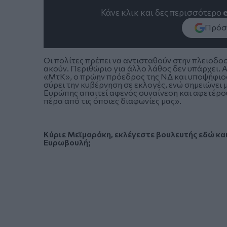
Κάνε κλικ και δες περισσότερο
Πρόσθ
Οι πολίτες πρέπει να αντισταθούν στην πλειοδ
ακούν. Περιθώριο για άλλο λάθος δεν υπάρχει. 
«ΜτΚ», ο πρώην πρόεδρος της ΝΔ και υποψήφιος
σύρει την κυβέρνηση σε εκλογές, ενώ σημειώνει 
Ευρώπης απαιτεί αφενός συναίνεση και αφετέρο
πέρα από τις όποιες διαφωνίες μας».
Κύριε Μεϊμαράκη, εκλέγεστε βουλευτής εδώ και
Ευρωβουλή;