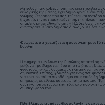
Με ευθύνη της κυβέρνησης που έχει επιλέξει ως 
εκλογικής της βάσης, έχει δημιουργηθεί ένα το
γνώμης. Ο τρόπος που πολιτεύεται και αντιδρά 
διχασμό, την κατασυκοφάντηση, τη σπίλωση των 
ύπαρξης και επιβίωσής της. Η ΝΔ δεν θα την ακ
αντιπαρατεθεί στο δημόσιο διάλογο με θέσεις κα
Θεωρείτε ότι χρειάζεται η συναίνεση μεταξύ 
Ευρώπη;
Η ευημερία των λαών της Ευρώπης απαιτεί αφενό
μείζονα προβλήματα, πέρα από τις όποιες διαφων
φιλοευρωπαϊκών δυνάμεων σε ζητήματα που αφορο
σημαντική. Επίσης, η διατήρηση ενός πνεύματος
για το ευρωπαϊκό οικοδόμημα και η επίδειξη δημ
υπηρεσίες σε εθνικό και ευρωπαϊκό πλαίσιο. Τα
συνεννόηση σε εθνικό επίπεδο, κάτι που στη χώρα
συμπεριφορά του.
Πώς βλέπετε τις μάχες Θεσσαλονίκης σε κεντρι