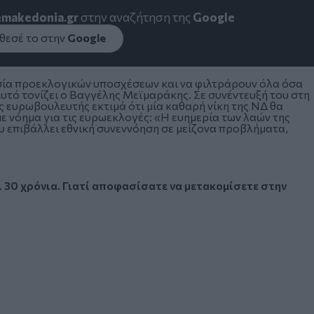
emakedonia.gr
στην αναζήτηση της
Google
εσέ το στην
Google
οσία προεκλογικών υποσχέσεων και να φιλτράρουν όλα όσα
Αυτό τονίζει ο Βαγγέλης Μεϊμαράκης. Σε συνέντευξή του στη
 ευρωβουλευτής εκτιμά ότι μία καθαρή νίκη της ΝΔ θα
με νόημα για τις ευρωεκλογές: «Η ευημερία των λαών της
υ επιβάλλει εθνική συνεννόηση σε μείζονα προβλήματα,
 30 χρόνια. Γιατί αποφασίσατε να μετακομίσετε στην