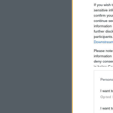
If you wish 
sensitive in
confirm you
continue se
information 
further disc
participants
Downstream 
Please note
information 
deny consent
in below Go
Persona
I want t
Opted 
I want t