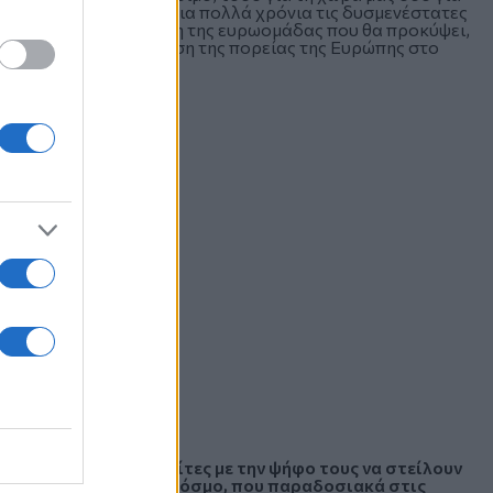
α, που έχουν υποστεί για πολλά χρόνια τις δυσμενέστατες
ωεκλογών και η σύνθεση της ευρωομάδας που θα προκύψει,
οντας για τη διαχείριση της πορείας της Ευρώπης στο
ητώντας από τους πολίτες με την ψήφο τους να στείλουν
 να μην περάσει στον κόσμο, που παραδοσιακά στις