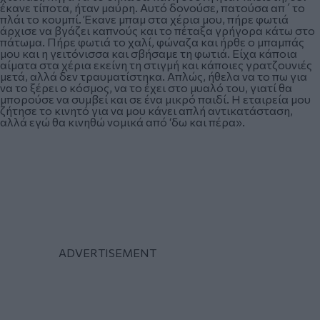
έκανε τίποτα, ήταν μαύρη. Αυτό δονούσε, πατούσα απ΄το
πλάι το κουμπί. Έκανε μπαμ στα χέρια μου, πήρε φωτιά
άρχισε να βγάζει καπνούς και το πέταξα γρήγορα κάτω στο
πάτωμα. Πήρε φωτιά το χαλί, φώναζα και ήρθε ο μπαμπάς
μου και η γειτόνισσα και σβήσαμε τη φωτιά. Είχα κάποια
αίματα στα χέρια εκείνη τη στιγμή και κάποιες γρατζουνιές
μετά, αλλά δεν τραυματίστηκα. Απλώς, ήθελα να το πω για
να το ξέρει ο κόσμος, να το έχει στο μυαλό του, γιατί θα
μπορούσε να συμβεί και σε ένα μικρό παιδί. Η εταιρεία μου
ζήτησε το κινητό για να μου κάνει απλή αντικατάσταση,
αλλά εγώ θα κινηθώ νομικά από ‘δω και πέρα».