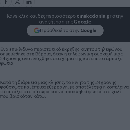
Κάνε κλικ και δες περισσότερο
emakedonia.gr
στην
αναζήτηση της
Google
Πρόσθεσέ το στην
Google
Ένα επικίνδυνο περιστατικό έκρηξης κινητού τηλεφώνου
σημειώθηκε στη Βέροια, όταν η τηλεφωνική συσκευή μιας
24χρονης ανατινάχθηκε στα χέρια της και έπειτα άρπαξε
φωτιά.
Κατά τη διάρκεια μιας κλήσης, το κινητό της 24χρονης
φούσκωσε και έπειτα εξερράγη, με αποτέλεσμα η κοπέλα να
το πετάξει στο πάτωμα και να προκληθεί φωτιά στο χαλί
που βρισκόταν κάτω.