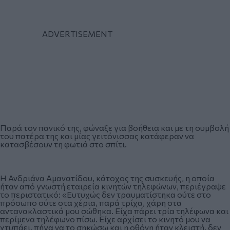
Παρά τον πανικό της, φώναξε για βοήθεια και με τη συμβολή
του πατέρα της και μίας γειτόνισσας κατάφεραν να
κατασβέσουν τη φωτιά στο σπίτι.
Η Ανδριάνα Αμανατίδου, κάτοχος της συσκευής, η οποία
ήταν από γνωστή εταιρεία κινητών τηλεφώνων, περιέγραψε
το περιστατικό: «Ευτυχώς δεν τραυματίστηκα ούτε στο
πρόσωπο ούτε στα χέρια, παρά τρίχα, χάρη στα
αντανακλαστικά μου σώθηκα. Είχα πάρει τρία τηλέφωνα και
περίμενα τηλέφωνο πίσω. Είχε αρχίσει το κινητό μου να
χτυπάει, πήγα να το σηκώσω και η οθόνη ήταν κλειστή, δεν