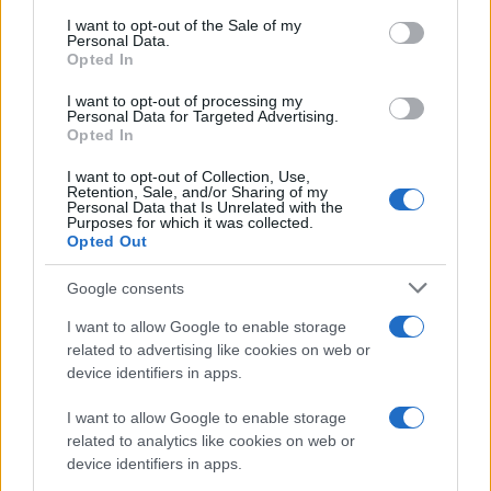
consent section.
I want to opt-out of the Sale of my
Personal Data.
Opted In
I want to opt-out of processing my
Personal Data for Targeted Advertising.
Opted In
Διαβάστε περισσότερα
I want to opt-out of Collection, Use,
Retention, Sale, and/or Sharing of my
Personal Data that Is Unrelated with the
πριν 1 λεπτό
Purposes for which it was collected.
Συνελήφθησαν δύο
Opted Out
άτομα για την
πρόκληση πυρκαγιάς
Google consents
σε Σκύρο και Λακωνία -
I want to allow Google to enable storage
Σχεδόν 700 τα
related to advertising like cookies on web or
πρόστιμα για εμπρησμό
device identifiers in apps.
Η προανάκριση για τα
περιστατικά βρίσκεται σε
I want to allow Google to enable storage
εξέλιξη, προκειμένου να
related to analytics like cookies on web or
αποσαφηνιστούν πλήρως
device identifiers in apps.
οι συνθήκες εκδήλωσης