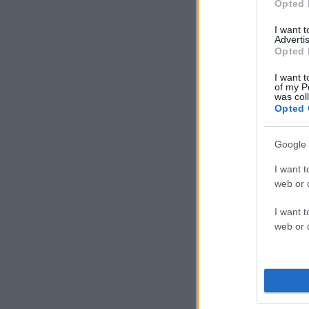
Opted 
I want 
Advertis
Opted 
I want t
of my P
was col
Opted 
Google 
I want t
web or d
I want t
web or d