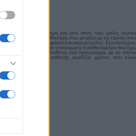
η περιοχή, αλλά ακόμη και στο σπίτι του, μόλις νιώσει
γόνα αίμα στον βιοαισθητήρα, που μοιάζει με τις ταινίες που
ην υποδοχή που έχει η φορετή συσκευή/ρολόι. Στη συνέχεια,
λονται στο πλησιέστερο νοσοκομείο ή ασθενοφόρο που έχει
ύτερ ή ένα ipad που διαθέτει ένα πρόγραμμα, με το οποίο
 ασθενούς. Έτσι, ο ασθενής κερδίζει χρόνο, που είναι
ραγκιοζάκη.