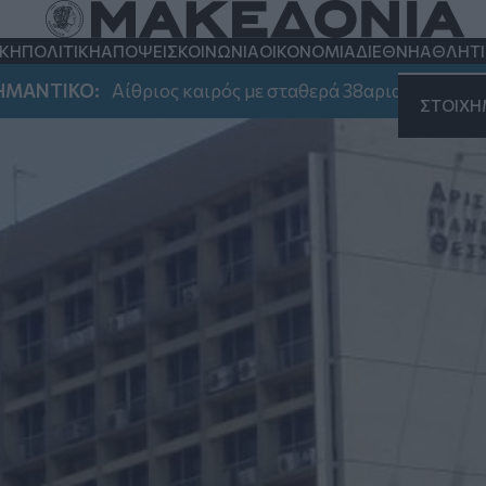
προειδοποιεί για πιθαν
ΚΗ
ΠΟΛΙΤΙΚΗ
ΑΠΟΨΕΙΣ
ΚΟΙΝΩΝΙΑ
ΟΙΚΟΝΟΜΙΑ
ΔΙΕΘΝΗ
ΑΘΛΗΤ
ΙΚΟ:
Αίθριος καιρός με σταθερά 38αρια - Που αναμένον
ΣΤΟΙΧ