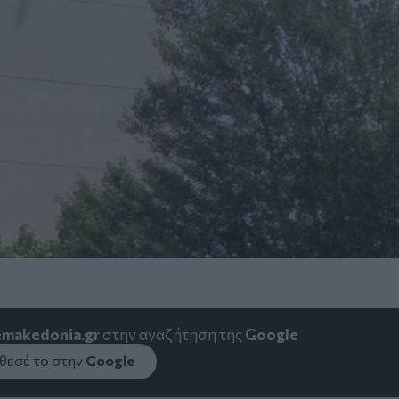
emakedonia.gr
στην αναζήτηση της
Google
εσέ το στην
Google