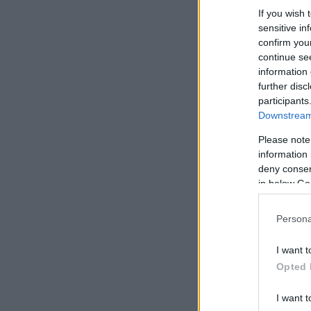
If you wish 
sensitive in
confirm you
continue se
information 
further disc
participants
Downstream 
Please note
information 
deny consent
in below Go
Persona
I want t
Opted 
I want t