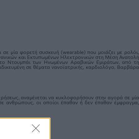
 σε μία φορετή συσκευή (wearable) που μοιάζει με ρολόι,
ανικών και Εκτυπωμένων Ηλεκτρονικών στη Μέση Ανατολή
στο Ντουμπάι των Ηνωμένων Αραβικών Εμιράτων, από τη
ιδικευμένη σε θέματα νανοϊατρικής, καρδιολόγο, Βαρβάρα
 χρήσεως, αναμένεται να κυκλοφορήσουν στην αγορά σε μία
 σε ανθρώπους, οι οποίοι έπαθαν ή δεν έπαθαν έμφραγμα,