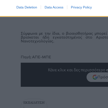
Data Deletion
Data Access
Privacy Policy
Σύμφωνα με την ίδια, ο βιοαισθητήρας μπορε
βρίσκεται ήδη εγκατεστημένος στο Αριστ
Νανοτεχνολογίας.
Πηγή: ΑΠΕ-ΜΠΕ
Κάνε κλικ και δες περισσότερο
Πρόσθ
ΕΚΠΑΙΔΕΥΣΗ
-