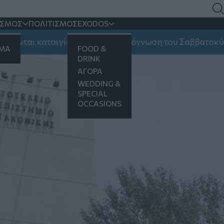
ό έμφραγμα
ΙΣΜΟΣ
ΠΟΛΙΤΙΣΜΟΣ
EXODOS
ται καταιγίδες και ποια η πρόγνωση του Σαββατοκύριακο
ΗΜΑ
FOOD &
DRINK
ΑΓΟΡΑ
WEDDING &
SPECIAL
OCCASIONS