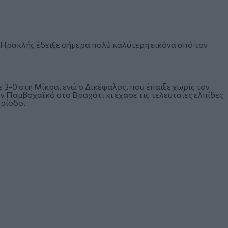
ο Ηρακλής έδειξε σήμερα πολύ καλύτερη εικόνα από τον
ε 3-0 στη Μίκρα, ενώ ο Δικέφαλος, που έπαιξε χωρίς τον
ν Παμβοχαϊκό στο Βραχάτι κι έχασε τις τελευταίες ελπίδες
ερίοδο.