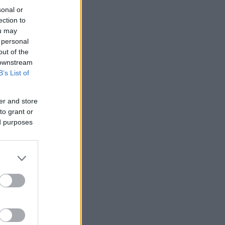
sonal or
ection to
ou may
 personal
out of the
 downstream
B’s List of
er and store
to grant or
ed purposes