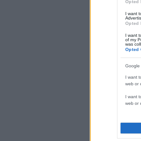
Opted 
I want 
Advertis
Opted 
I want t
of my P
was col
Opted 
Google 
I want t
web or d
I want t
web or d