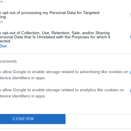
In
to opt-out of processing my Personal Data for Targeted
ing.
In
o opt-out of Collection, Use, Retention, Sale, and/or Sharing
ersonal Data that Is Unrelated with the Purposes for which it
lected.
Κομοτηνή - Παναθηναϊκός 1-3
Out
consents
(21-25, 26-24, 20-25, 18-25)
o allow Google to enable storage related to advertising like cookies on
evice identifiers in apps.
Φοίνικας Σύρου - Κηφισιά (17/2, 16:30)
o allow Google to enable storage related to analytics like cookies on
evice identifiers in apps.
Ρεπό: Ολυμπιακός, Εθνικός Αλεξανδρούπολης.
CONFIRM
Η βαθμολογία (σε 13 αγώνες):