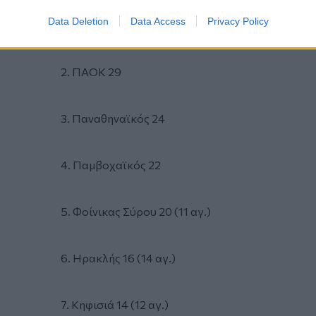
Data Deletion
Data Access
Privacy Policy
1. Ολυμπιακός 36
2. ΠΑΟΚ 29
3. Παναθηναϊκός 24
4. Παμβοχαϊκός 22
5. Φοίνικας Σύρου 20 (11 αγ.)
6. Ηρακλής 16 (14 αγ.)
7. Κηφισιά 14 (12 αγ.)