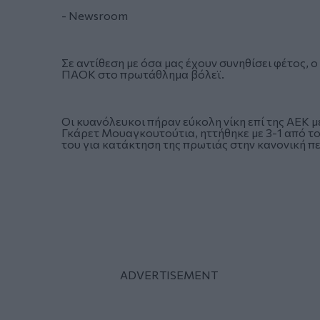
- Newsroom
Σε αντίθεση με όσα μας έχουν συνηθίσει φέτος, 
ΠΑΟΚ στο πρωτάθλημα βόλεϊ.
Οι κυανόλευκοι πήραν εύκολη νίκη επί της ΑΕΚ μ
Γκάρετ Μουαγκουτούτια, ηττήθηκε με 3-1 από το
του για κατάκτηση της πρωτιάς στην κανονική π