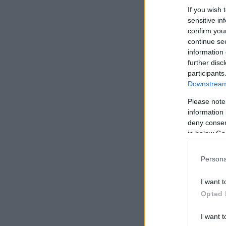
If you wish 
sensitive in
confirm you
continue se
information 
further disc
participants
Downstream 
Please note
information 
deny consent
in below Go
Persona
I want t
Opted 
I want t