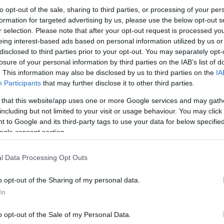
to opt-out of the sale, sharing to third parties, or processing of your per
formation for targeted advertising by us, please use the below opt-out s
r selection. Please note that after your opt-out request is processed y
eing interest-based ads based on personal information utilized by us or
(25-19, 25-17, 25-21)
disclosed to third parties prior to your opt-out. You may separately opt-
losure of your personal information by third parties on the IAB’s list of
. This information may also be disclosed by us to third parties on the
IA
Participants
that may further disclose it to other third parties.
Παμβοχαϊκός
-
ΠΑΟΚ
3-1
 that this website/app uses one or more Google services and may gath
including but not limited to your visit or usage behaviour. You may click 
(25-16, 22-25, 25-18, 25-22)
 to Google and its third-party tags to use your data for below specifi
ogle consent section.
l Data Processing Opt Outs
o opt-out of the Sharing of my personal data.
In
o opt-out of the Sale of my Personal Data.